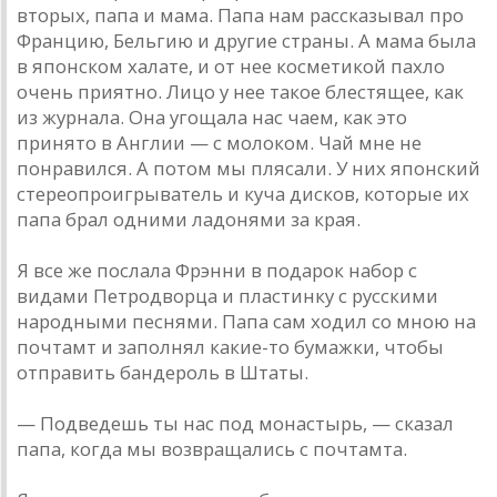
вторых, папа и мама. Папа нам рассказывал про
Францию, Бельгию и другие страны. А мама была
в японском халате, и от нее косметикой пахло
очень приятно. Лицо у нее такое блестящее, как
из журнала. Она угощала нас чаем, как это
принято в Англии — с молоком. Чай мне не
понравился. А потом мы плясали. У них японский
стереопроигрыватель и куча дисков, которые их
папа брал одними ладонями за края.
Я все же послала Фрэнни в подарок набор с
видами Петродворца и пластинку с русскими
народными песнями. Папа сам ходил со мною на
почтамт и заполнял какие-то бумажки, чтобы
отправить бандероль в Штаты.
— Подведешь ты нас под монастырь, — сказал
папа, когда мы возвращались с почтамта.