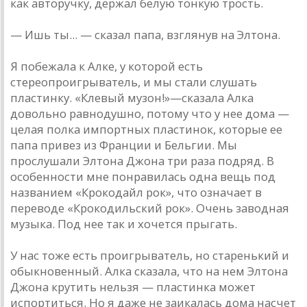
как авторучку, держал белую тонкую трость.
— Ишь ты... — сказал папа, взглянув на Элтона.
Я побежала к Алке, у которой есть
стереопроигрыватель, и мы стали слушать
пластинку. «Клевый музон!»—сказала Алка
довольно равнодушно, потому что у нее дома —
целая полка импортных пластинок, которые ее
папа привез из Франции и Бельгии. Мы
прослушали Элтона Джона три раза подряд. В
особенности мне понравилась одна вещь под
названием «Крокодайл рок», что означает в
переводе «Крокодильский рок». Очень заводная
музыка. Под нее так и хочется прыгать.
У нас тоже есть проигрыватель, но старенький и
обыкновенный. Алка сказала, что на нем Элтона
Джона крутить нельзя — пластинка может
испортиться. Но я даже не заикалась дома насчет