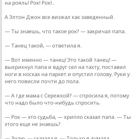
на рояль! Рок! Рок!..
А Элтон Джон все визжал как заведенный.
— Ты знаешь, что такое рок? — закричал папа.
— Танец такой, — ответила я.
— Вот именно — танец! Это такой танец! —
выкрикнул папа и вдруг сел на тахту, поставил
ноги в носках на паркет и опустил голову. Руки у
него повисли почти до пола.
— А где мама с Сережкой? — спросила я, потому
что надо было что-нибудь спросить.
— Рок — это судьба, — хрипло сказал папа. — Ты
этого еще не знаешь?
— Знаю, — сказала я. — Только я думала...