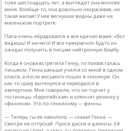
тоже шестнадцать лет, а выглядит она моложе
меня. Вообще-то, она довольно некрасивая, но
такая милая! У нее веснушки видны даже на
маленьком портрете.
Папа очень обрадовался и все кричал маме: «Вот
видишь! И ничего! И все прекрасно!» Будто он
ожидал получить в письме нейтронную бомбу.
Когда я снова встретила Генку, то похвасталась
письмом. Генка раньше учился со мной в одном
классе, а после восьмого пошел в техникум. Он
как-то сразу вытянулся и переоделся в
импортное. Мне говорили, что он торчит у
гостиницы «Европейская» и клянчит резинку у
«фиников». Это по-генкиному — финны.
— Теперь ты ее наколола, — сказал Генка. —
Смотри не отпускай. Проси диски и джинсы. Ей
ничего не стоит, а здесь ты толкнешь прилично.