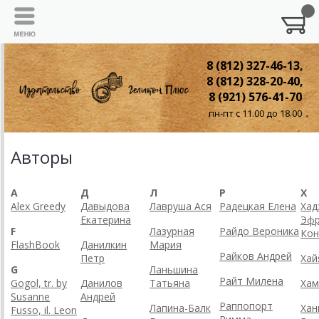
8 (812) 327-46-13,
8 (812) 328-20-40,
8 (921) 576-41-70
пн-пт с 11.00 до 18.00
Авторы
A
Д
Л
Р
Х
Alex Greedy
Давыдова
Лавруша Ася
Радецкая Елена
Хад
Екатерина
Эф
F
Лазурная
Райдо Вероника
Кон
FlashBook
Данилкин
Мария
Райков Андрей
Петр
Хай
G
Ланьшина
Райт Милена
Gogol, tr. by
Данилов
Татьяна
Хам
Susanne
Андрей
Раппопорт
Лапина-Балк
Хан
Fusso, il. Leon