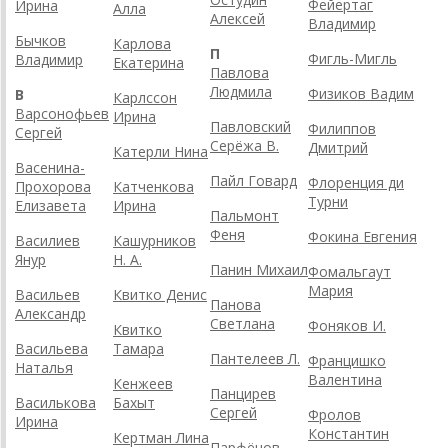
Фейертаг
Ирина
Алла
Алексей
Владимир
Бычков
Карлова
П
Фигль-Мигль
Владимир
Екатерина
Павлова
Людмила
Физиков Вадим
В
Карлссон
Варсонофьев
Ирина
Павловский
Филиппов
Сергей
Серёжа В.
Дмитрий
Катерли Нина
Васенина-
Пайл Говард
Флоренция ди
Прохорова
Катченкова
Турни
Елизавета
Ирина
Пальмонт
Феня
Фокина Евгения
Василиев
Кашурников
Янур
Н. А.
Панин Михаил
Фомальгаут
Мария
Васильев
Квитко Денис
Панова
Александр
Светлана
Фоняков И.
Квитко
Васильева
Тамара
Пантелеев Л.
Францишко
Наталья
Валентина
Кенжеев
Панцирев
Василькова
Бахыт
Сергей
Фролов
Ирина
Константин
Кертман Лина
Парфёнов