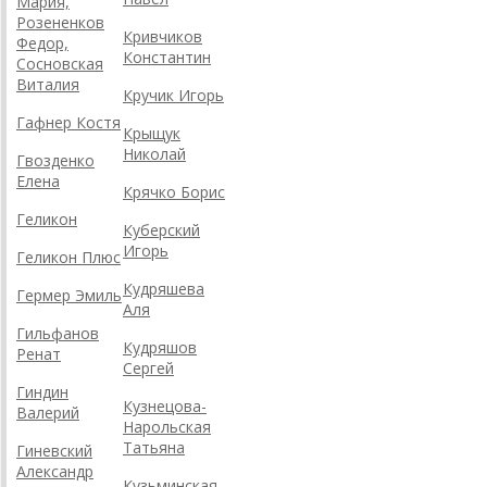
Мария,
Розененков
Кривчиков
Федор,
Константин
Сосновская
Виталия
Кручик Игорь
Гафнер Костя
Крыщук
Николай
Гвозденко
Елена
Крячко Борис
Геликон
Куберский
Игорь
Геликон Плюс
Кудряшева
Гермер Эмиль
Аля
Гильфанов
Кудряшов
Ренат
Сергей
Гиндин
Кузнецова-
Валерий
Нарольская
Татьяна
Гиневский
Александр
Кузьминская