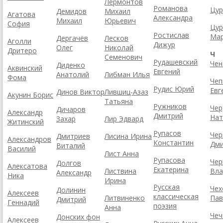
Лермонтов
Романова
Цур
Демидов
Михаил
Агатова
Александра
Михаил
Юрьевич
София
Цур
Ростислав
Ма
Дергачёв
Лесков
Аголли
Дижур
Олег
Николай
Дритеро
Ч
Семенович
Рудашевский
Чен
Диденко
Аквинский
Евгений
Анатолий
Либман Илья
Фома
Чеп
Рудис Юрий
Евг
Динов Виктор
Лившиц-Азаз
Акунин Борис
Татьяна
Ружников
Чер
Дичаров
Александр
Дмитрий
Нат
Захар
Лир Эдвард
Житинский
Рупасов
Чер
Дмитриев
Лисина Ирина
Александров
Константин
Дми
Виталий
Василий
Лист Анна
Рупасова
Чер
Долгов
Алексатова
Екатерина
Листвина
Вла
Александр
Ника
Ирина
Русская
Чех
Долинин
Алексеев
классическая
Литвиненко
Пав
Дмитрий
Геннадий
поэзия
Анна
Чеч
Донских фон
Алексеев