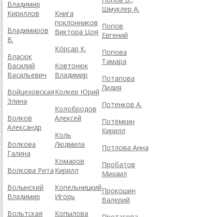
Владимир
Шмуклер А.
Кириллов
Книга
поклонников
Попов
Владимиров
Виктора Цоя
Евгений
В.
Ко́рсар К.
Попова
Власюк
Тамара
Василий
Ковтонюк
Васильевич
Владимир
Потапова
Лидия
Войцеховская
Колкер Юрий
Элина
Потенков А.
Колобродов
Волков
Алексей
Потёмкин
Александр
Кирилл
Коль
Волкова
Людмила
Потлова Анна
Галина
Комаров
Пробатов
Волкова Рита
Кирилл
Михаил
Волынский
Копельницкий
Прокошин
Владимир
Игорь
Валерий
Вольтская
Копылова
Протасова