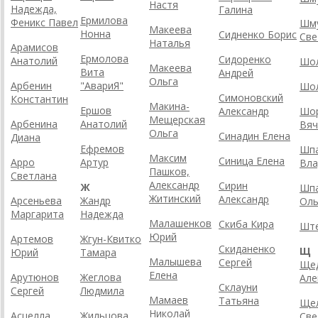
Настя
Надежда,
Галина
Ермилова
Феникс Павел
Шм
Макеева
Нонна
Сидненко Борис
Све
Наталья
Арамисов
Ермолова
Сидоренко
Анатолий
Шо
Макеева
Вита
Андрей
Ольга
Арбенин
"АвариЯ"
Шо
Симоновский
Константин
Макина-
Ершов
Александр
Шо
Мещерская
Арбенина
Анатолий
Вяч
Ольга
Синадин Елена
Диана
Ефремов
Шп
Максим
Синица Елена
Арро
Артур
Вла
Пашков,
Светлана
Александр
Сирин
Ж
Шп
Житинский
Александр
Арсеньева
Жандр
Оль
Маргарита
Надежда
Малашенков
Скиба Кира
Ште
Юрий
Артемов
Жгун-Квитко
Скиданенко
Щ
Юрий
Тамара
Малышева
Сергей
Ще
Елена
Арутюнов
Жеглова
Але
Склауни
Сергей
Людмила
Мамаев
Татьяна
Щел
Николай
Асцелла
Жильцова
Све