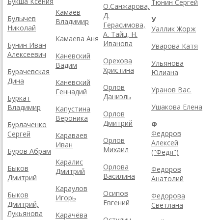
Букша Ксения
Тюнин Сергей
О.Санжарова,
Камаев
Д.
Булычев
У
Владимир
Герасимова,
Николай
Уаллик Жорж
А. Тайц, Н.
Камаева Аня
Иванова
Бунин Иван
Уварова Катя
Алексеевич
Каневский
Орехова
Ульянова
Вадим
Христина
Бурачевская
Юлиана
Дина
Каневский
Орлов
Уранов Вас.
Геннадий
Даниэль
Буркат
Ушакова Елена
Владимир
Капустина
Орлов
Вероника
Дмитрий
Ф
Бурлаченко
Федоров
Сергей
Караваев
Орлов
Алексей
Иван
Михаил
Буров Абрам
("Федя")
Каралис
Орлова
Быков
Федоров
Дмитрий
Василина
Дмитрий
Анатолий
Караулов
Осипов
Быков
Федорова
Игорь
Евгений
Дмитрий,
Светлана
Лукьянова
Карачёва
Остудин