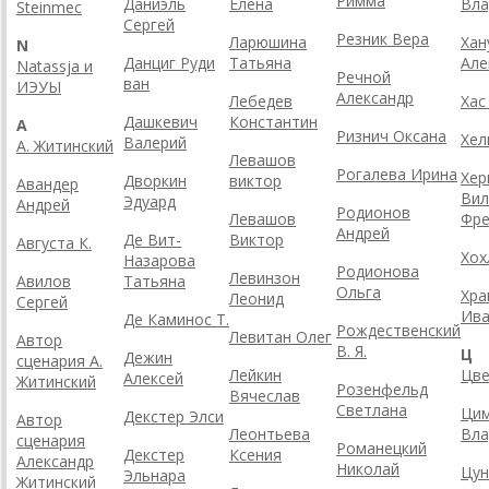
Римма
Даниэль
Елена
Вла
Steinmec
Сергей
Резник Вера
Ларюшина
Хан
N
Данциг Руди
Татьяна
Але
Natassja и
Речной
ван
ИЭУЫ
Александр
Лебедев
Хас
Дашкевич
Константин
А
Ризнич Оксана
Хел
Валерий
А. Житинский
Левашов
Рогалева Ирина
Хер
Дворкин
виктор
Авандер
Вил
Эдуард
Андрей
Родионов
Левашов
Фре
Андрей
Де Вит-
Виктор
Августа К.
Хох
Назарова
Родионова
Левинзон
Авилов
Татьяна
Ольга
Хра
Леонид
Сергей
Ив
Де Каминос Т.
Рождественский
Левитан Олег
Автор
В. Я.
Ц
Дежин
сценария А.
Лейкин
Цве
Алексей
Житинский
Розенфельд
Вячеслав
Светлана
Цим
Декстер Элси
Автор
Леонтьева
Вла
сценария
Романецкий
Декстер
Ксения
Александр
Николай
Цун
Эльнара
Житинский