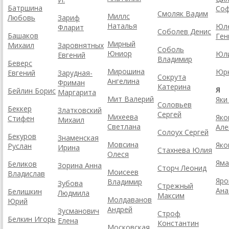
Батршина
Со
Смоляк Вадим
Миллс
Любовь
Зариф
Наталья
Юл
Фларит
Соболев Денис
Башаков
Ген
Мирный
Михаил
Заровнятных
Соболь
Юниор
Юли
Евгений
Владимир
Беверс
Мирошина
Юрк
Евгений
Зарудная-
Сокрута
Ангелина
Фриман
Катерина
Я
Бейлин Борис
Маргарита
Мит Валерий
Яки
Соловьев
Беккер
Златковский
Сергей
Михеева
Яко
Стифен
Михаил
Светлана
Але
Солоух Сергей
Бекуров
Знаменская
Мовсина
Яко
Руслан
Ирина
Стахнева Юлия
Олеся
Яма
Беликов
Зорина Анна
Сторч Леонид
Моисеев
Владислав
Яро
Владимир
Зубова
Стрежный
Ана
Белишкин
Людмила
Максим
Молдаванов
Юрий
Андрей
Зусманович
Строф
Белкин Игорь
Елена
Константин
Московская