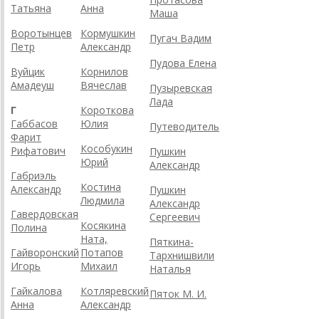
Татьяна
Анна
Маша
Воротынцев
Кормушкин
Пугач Вадим
Петр
Александр
Пудова Елена
Вуйцик
Корнилов
Амадеуш
Вячеслав
Пузыревская
Лада
Г
Короткова
Габбасов
Юлия
Путеводитель
Фарит
Кособукин
Рифатович
Пушкин
Юрий
Александр
Габриэль
Костина
Александр
Пушкин
Людмила
Александр
Гавердовская
Сергеевич
Косякина
Полина
Ната,
Пяткина-
Гайворонский
Потапов
Тархнишвили
Игорь
Михаил
Наталья
Гайкалова
Котляревский
Пяток М. И.
Анна
Александр