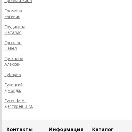
Грозная Кира
Громова
Евгения
Грудинина
Наталия
Грызлов
Павел
Грякалов
Алексей
Губарев
Гуницкий
Джордж
Гусев М.Н.,
Дегтярев В.М.
Контакты
Информация
Каталог