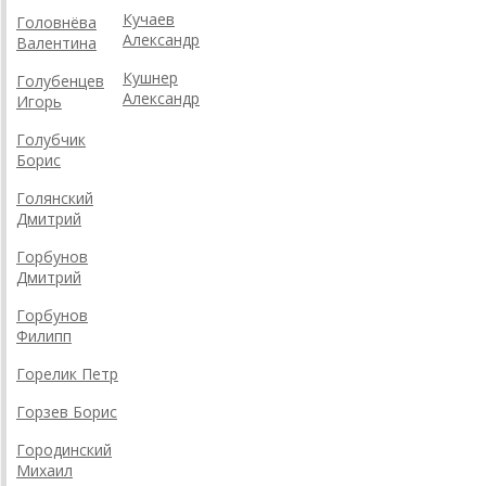
Кучаев
Головнёва
Александр
Валентина
Кушнер
Голубенцев
Александр
Игорь
Голубчик
Борис
Голянский
Дмитрий
Горбунов
Дмитрий
Горбунов
Филипп
Горелик Петр
Горзев Борис
Городинский
Михаил