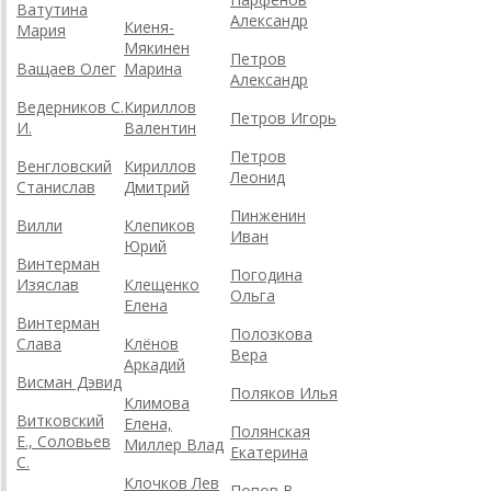
Ватутина
Александр
Киеня-
Мария
Мякинен
Петров
Ващаев Олег
Марина
Александр
Ведерников С.
Кириллов
Петров Игорь
И.
Валентин
Петров
Венгловский
Кириллов
Леонид
Станислав
Дмитрий
Пинженин
Вилли
Клепиков
Иван
Юрий
Винтерман
Погодина
Изяслав
Клещенко
Ольга
Елена
Винтерман
Полозкова
Слава
Клёнов
Вера
Аркадий
Висман Дэвид
Поляков Илья
Климова
Витковский
Елена,
Полянская
Е., Соловьев
Миллер Влад
Екатерина
С.
Клочков Лев
Попов В.,