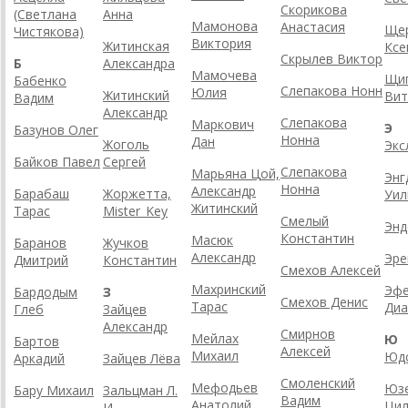
Скорикова
(Светлана
Анна
Мамонова
Анастасия
Ще
Чистякова)
Виктория
Житинская
Ксе
Скрылев Виктор
Б
Александра
Мамочева
Щиг
Бабенко
Слепакова Нонн
Юлия
Житинский
Вит
Вадим
Александр
Слепакова
Маркович
Э
Базунов Олег
Ноннa
Дан
Жоголь
Экс
Байков Павел
Сергей
Слепакова
Марьяна Цой,
Энг
Нонна
Александр
Барабаш
Жоржетта,
Уил
Житинский
Тарас
Mister_Key
Смелый
Энд
Константин
Масюк
Баранов
Жучков
Александр
Эре
Дмитрий
Константин
Смехов Алексей
Махринский
Эфе
Бардодым
З
Смехов Денис
Тарас
Диа
Глеб
Зайцев
Александр
Смирнов
Мейлах
Ю
Бартов
Алексей
Михаил
Юдс
Аркадий
Зайцев Лёва
Смоленский
Мефодьев
Юзе
Бару Михаил
Зальцман Л.
Вадим
Анатолий
Цил
И.