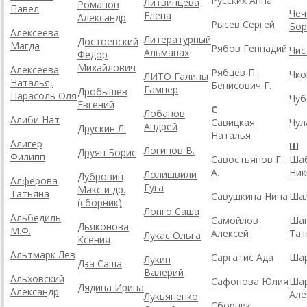
Русских Анна
Литвинцева
Романов
Павел
Чеч
Елена
Александр
Рысев Сергей
Бор
Алексеева
Литературный
Достоевский
Магда
Рябов Геннадий
Чис
Альманах
Федор
Михайлович
Алексеева
Рябцев П.,
Чко
ЛИТО Галины
Наталья,
Бенисович Г.
Гампер
Дробышев
Парасоль Оля
Чуб
Евгений
С
Лобанов
Алиби Нат
Савицкая
Чул
Андрей
Друскин Л.
Наталья
Алигер
Ш
Логинов В.
Друян Борис
Филипп
Савостьянов Г.
Ша
А.
Ник
Лолишвили
Дубровин
Алферова
Гуга
Макс и др.
Татьяна
Савушкина Нина
Шал
(сборник)
Лонго Саша
Альбедиль
Самойлов
Ша
Дьяконова
М.Ф.
Алексей
Тат
Лукас Ольга
Ксения
Альтмарк Лев
Саргатис Ада
Шар
Лукин
Дэа Саша
Валерий
Альховский
Сафонова Юлия
Ша
Дядина Ирина
Александр
Але
Лукьяненко
Сборник