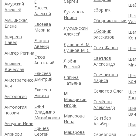
Сергей
Е
Амурский
Шей
Евсеев
Алексей
сборник
Лукьянова
Алексей
Шек
Ирина
Амшинская
Сборник поэзии
Уил
Евсеева
Елена
Лухминский
Марина
Сборник
Ше
Алексей
Андреев
рассказов
Кон
Егоров
Павел
Лушнов А. М.,
Авенир
Свет Жанна
Ше
Лушнов М. С.
Анигер Регина
Ежов
Светлов
Ше
Любин
Анатолий
Аникиев
Александр
Мих
Евгений
Вячеслав
Елисеев
Свечникова
Ше
Ляпина
Дмитрий
Анистратенко
Лариса
Кон
Татьяна
Ася
Елисеев
Селютов Олег
Шес
М
Никита
Антология
Евг
Макарихин
Семёнов
Игорь
Енин
Антология
Александр
Ши
Владимир
поэзии
Вяч
Макарова
Михайлович
Сентбер
Инна
Анчуков Иван
Альберт
Шип
Еричев
Макарова
Априори
Сергей
Сереброва
Шм