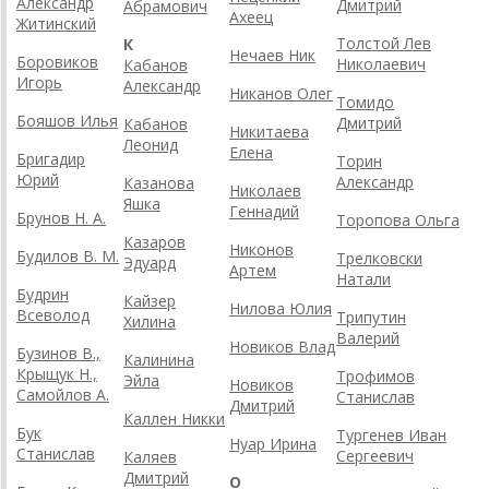
Александр
Дмитрий
Абрамович
Ахеец
Житинский
Толстой Лев
К
Нечаев Ник
Боровиков
Николаевич
Кабанов
Игорь
Александр
Никанов Олег
Томидо
Бояшов Илья
Дмитрий
Кабанов
Никитаева
Леонид
Елена
Бригадир
Торин
Юрий
Александр
Казанова
Николаев
Яшка
Геннадий
Брунов Н. А.
Торопова Ольга
Казаров
Никонов
Будилов В. М.
Трелковски
Эдуард
Артем
Натали
Будрин
Кайзер
Нилова Юлия
Всеволод
Трипутин
Хилина
Валерий
Новиков Влад
Бузинов В.,
Калинина
Крыщук Н.,
Трофимов
Эйла
Новиков
Самойлов А.
Станислав
Дмитрий
Каллен Никки
Бук
Тургенев Иван
Нуар Ирина
Станислав
Сергеевич
Каляев
Дмитрий
О