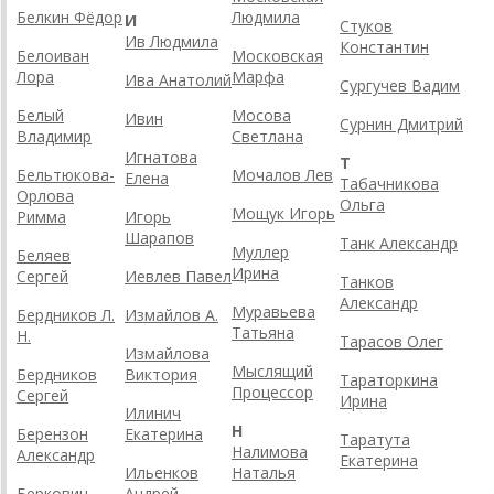
Белкин Фёдор
Людмила
И
Стуков
Ив Людмила
Константин
Белоиван
Московская
Лора
Марфа
Ива Анатолий
Сургучев Вадим
Белый
Мосова
Ивин
Сурнин Дмитрий
Владимир
Светлана
Игнатова
Т
Бельтюкова-
Мочалов Лев
Елена
Табачникова
Орлова
Ольга
Мощук Игорь
Римма
Игорь
Шарапов
Танк Александр
Муллер
Беляев
Ирина
Сергей
Иевлев Павел
Танков
Александр
Муравьева
Бердников Л.
Измайлов А.
Татьяна
Н.
Тарасов Олег
Измайлова
Мыслящий
Бердников
Виктория
Тараторкина
Процессор
Сергей
Ирина
Илинич
Н
Берензон
Екатерина
Таратута
Налимова
Александр
Екатерина
Ильенков
Наталья
Беркович
Андрей