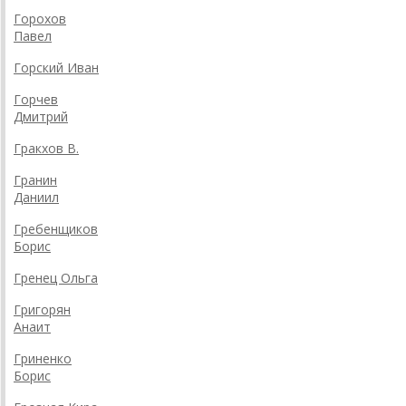
Горохов
Павел
Горский Иван
Горчев
Дмитрий
Гракхов В.
Гранин
Даниил
Гребенщиков
Борис
Гренец Ольга
Григорян
Анаит
Гриненко
Борис