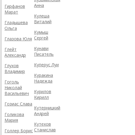
Анна
Гирфанов
Марат
Кулеша
Виталий
Гладышева
Ольга
Кумыш
Сергей
Глазова Юля
Кунави
Глейт
Писатель
Александр
Куперус Луи
Глухов
Владимир
Куракина
Надежда
Гоголь
Николай
Курилов
Васильевич
Кирилл
Гозиас Слава
Кутерницкий
Андрей
Голикова
Мария
Кутехов
Станислав
Голлер Борис