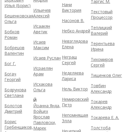
Таргис М.
Нани
Илья (Борис)
Ильичев
Виктория
Текстовый
Бешенковская
Алексей
Процессор
Насонов В.
Ольга
Исаакян
Теплицкий
Небко Андрей
Бобков
Аветик
Валерий
Роман
Невзглядова
Исаев
Терентьева
Елена
Бобрецов
Максим
Ирина
Валентин
Неграш
Исаев Руслан
Тихомиров
Сергей
Бог Г.
Сергей
Исраелян
Неделяева
Богач
Арам
Тищенков Олег
Лариса
Георгий
Исхакова
Товбин
Нель Виктор
Бодрунова
Ольга
Александр
Светлана
Немировский
Й
Токарев
Петр
Болотов
Йоанна Янда,
Александр
Дмитрий
Войцех
Непомнящая
Ярослав
Токарева Е. А.
Элла
Борис
Павловски,
Гребенщиков,
Толстоба
Марек
Нецепкий