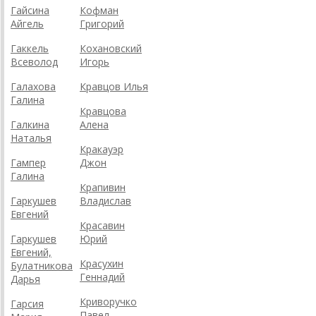
Гайсина
Кофман
Айгель
Григорий
Гаккель
Кохановский
Всеволод
Игорь
Галахова
Кравцов Илья
Галина
Кравцова
Галкина
Алена
Наталья
Кракауэр
Гампер
Джон
Галина
Крапивин
Гаркушев
Владислав
Евгений
Красавин
Гаркушев
Юрий
Евгений,
Красухин
Булатникова
Геннадий
Дарья
Криворучко
Гарсия
Павел