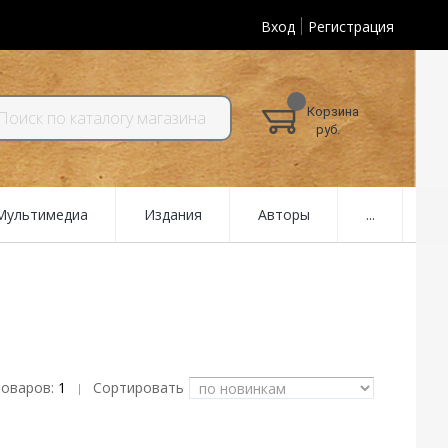
Вход
Регистрация
Корзина
руб.
 Мультимедиа
Издания
Авторы
...
товаров:
1
Сортировать
|