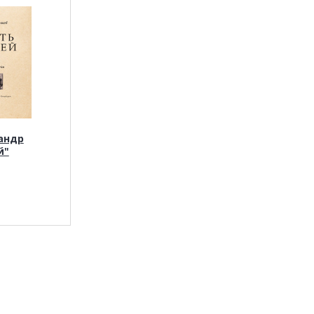
андр
й"
.