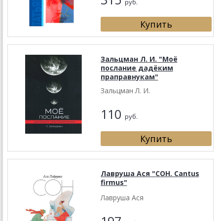
руб.
Зальцман Л. И. "Моё
послание дадёким
праправнукам"
Зальцман Л. И.
110
руб.
Лавруша Ася "СОН. Cantus
firmus"
Лавруша Ася