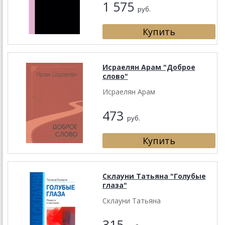
1 575
руб.
Исраелян Арам "Доброе
слово"
Исраелян Арам
473
руб.
Склауни Татьяна "Голубые
глаза"
Склауни Татьяна
315