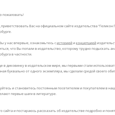
о пожаловать!
д приветствовать Вас на официальном сайте издательства “Геликон
рбурге.
 Вы у нас впервые, ознакомьтесь с
историей
и
концепцией
издательс
иться, что Вы попали в издательство, которому трудно подыскать ан
рбурга в частности.
е в диковинку в издательском мире, мы первыми стали использова
ная буквально от одного экземпляра, мы сделали средой своего оби
руйтесь и становитесь постоянным посетителем и покупателем в наш
делают первые шаги в литературе.
го сайта и постараюсь рассказать об издательстве подробно и понят