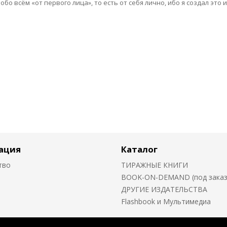
о всём «от первого лица», то есть от себя лично, ибо я создал это и
ация
Каталог
тво
ТИРАЖНЫЕ КНИГИ
BOOK-ON-DEMAND (под заказ о
ДРУГИЕ ИЗДАТЕЛЬСТВА
Flashbook и Мультимедиа