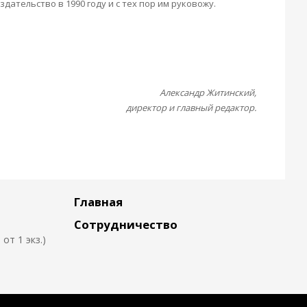
здательство в 1990 году и с тех пор им руковожу.
Александр Житинский,
директор и главный редактор.
Главная
Сотрудничество
т 1 экз.)