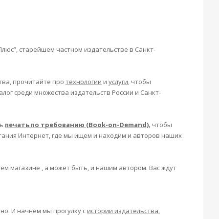
 Плюс”, старейшем частном издательстве
в Санкт-
тва, прочитайте про
технологии
и
услуги
, чтобы
алог среди множества издательств России и Санкт-
,
ть
печать по требованию (Book-on-Demand)
чтобы
тания Интернет, где мы ищем и находим и авторов наших
ем магазине , а может быть, и нашим автором. Вас ждут
но. И начнём мы прогулку с
истории издательства.