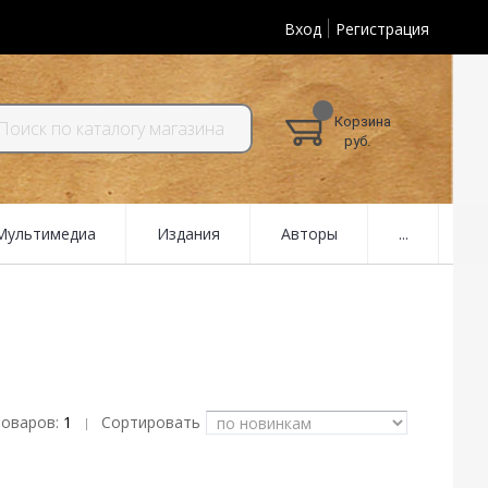
Вход
Регистрация
Корзина
руб.
 Мультимедиа
Издания
Авторы
...
товаров:
1
Сортировать
|