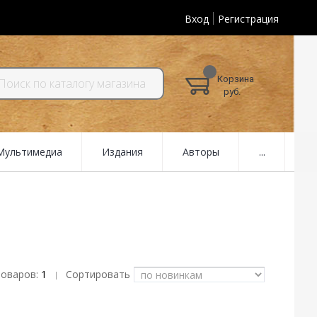
Вход
Регистрация
Корзина
руб.
 Мультимедиа
Издания
Авторы
...
товаров:
1
Сортировать
|