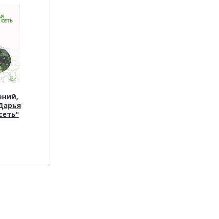
ений,
Дарья
сеть"
.