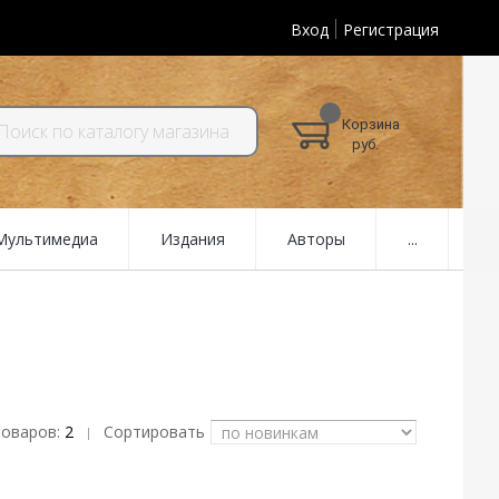
Вход
Регистрация
Корзина
руб.
 Мультимедиа
Издания
Авторы
...
товаров:
2
Сортировать
|