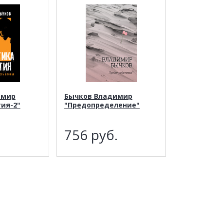
имир
Бычков Владимир
тия-2"
"Предопределение"
.
756
руб.