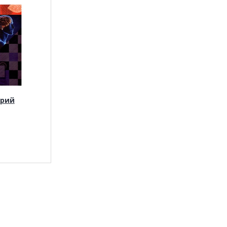
рий
.