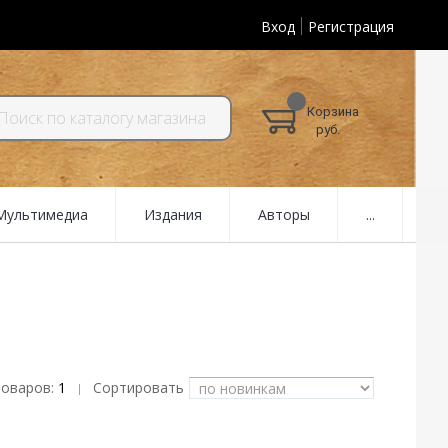
Вход
Регистрация
Корзина
руб.
 Мультимедиа
Издания
Авторы
...
товаров:
1
Сортировать
|