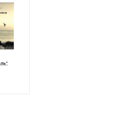
ль"
.