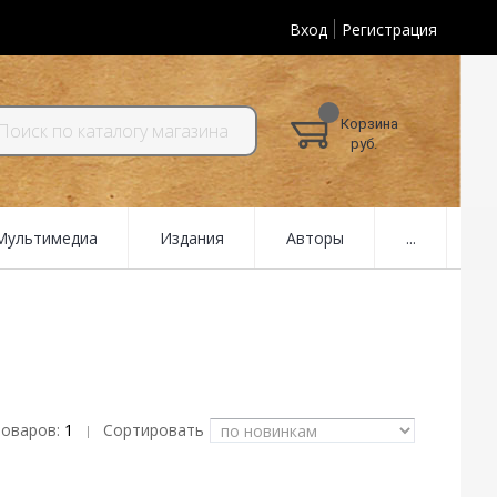
Вход
Регистрация
Корзина
руб.
 Мультимедиа
Издания
Авторы
...
товаров:
1
Сортировать
|