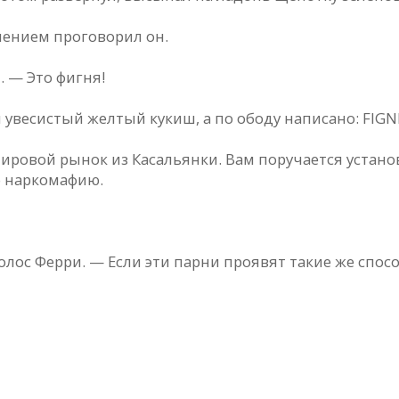
омнением проговорил он.
 — Это фигня!
 увесистый желтый кукиш, а по ободу написано: FIGN
мировой рынок из Касальянки. Вам поручается устан
ю наркомафию.
олос Ферри. — Если эти парни проявят такие же спосо