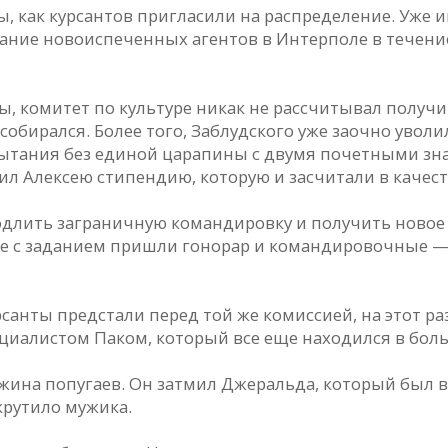
, как курсантов пригласили на распределение. Уже и
ние новоиспеченных агентов в Интерполе в течение
ы, комитет по культуре никак не рассчитывал получ
собирался. Более того, Заблудского уже заочно уволи
тания без единой царапины с двумя почетными знак
л Алексею стипендию, которую и засчитали в качест
родлить заграничную командировку и получить новое 
сте с заданием пришли гонорар и командировочные —
рсанты предстали перед той же комиссией, на этот р
иалистом Паком, который все еще находился в боль
жина попугаев. Он затмил Джеральда, который был ве
крутило мужика.