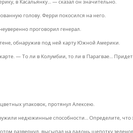
ку, в Касальянку... — сказал он значительно.
ованную голову. Ферри покосился на него.
 неуверенно проговорил генерал.
 стене, обнаружив под ней карту Южной Америки.
карте. — То ли в Колумбии, то ли в Парагвае... Придет
ноцветных упаковок, протянул Алексею.
ружили недюжинные способности... Определите, что э
Потом развернул, высыпал на ладонь щепотку зелено