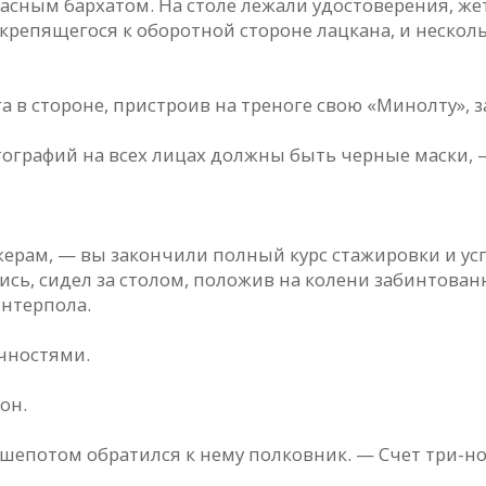
расным бархатом. На столе лежали удостоверения, ж
, крепящегося к оборотной стороне лацкана, и неско
 в стороне, пристроив на треноге свою «Минолту», 
ографий на всех лицах должны быть черные маски, —
ажерам, — вы закончили полный курс стажировки и у
сь, сидел за столом, положив на колени забинтован
Интерпола.
чностями.
 он.
епотом обратился к нему полковник. — Счет три-нол