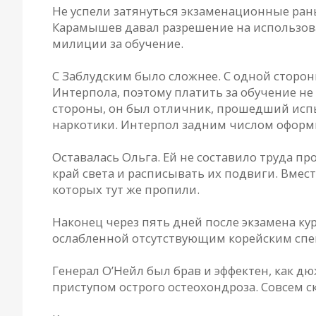
Не успели затянуться экзаменационные раны
Карамышев давал разрешение на использова
милиции за обучение.
С Заблудским было сложнее. С одной сторон
Интерпола, поэтому платить за обучение не 
стороны, он был отличник, прошедший испы
наркотики. Интерпол задним числом оформи
Оставалась Ольга. Ей не составило труда п
край света и расписывать их подвиги. Вме
которых тут же пропили.
Наконец через пять дней после экзамена ку
ослабленной отсутствующим корейским спец
Генерал О’Нейл был брав и эффектен, как дю
приступом острого остеохондроза. Совсем с