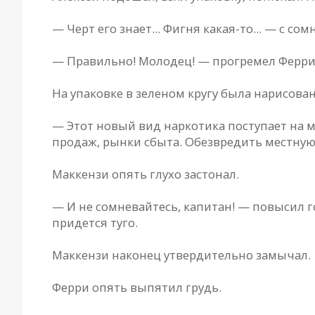
— Черт его знает... Фигня какая-то... — с с
— Правильно! Молодец! — прогремел Ферри.
На упаковке в зеленом кругу была нарисован
— Этот новый вид наркотика поступает на 
продаж, рынки сбыта. Обезвредить местну
Маккензи опять глухо застонал.
— И не сомневайтесь, капитан! — повысил г
придется туго.
Маккензи наконец утвердительно замычал.
Ферри опять выпятил грудь.