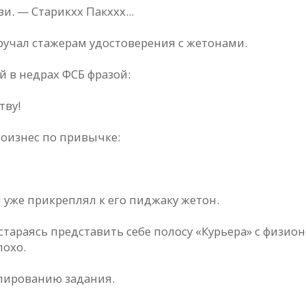
зи. — Старикхх Пакххх...
вручал стажерам удостоверения с жетонами.
 в недрах ФСБ фразой:
тву!
роизнес по привычке:
уже прикреплял к его пиджаку жетон.
тараясь представить себе полосу «Курьера» с физи
охо.
улированию задания.