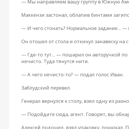
— Мы направляем вашу группу в Южную Амери
Маккензи застонал, облапив бинтами загипс
— И чего стонать? Нормальное задание... —
Он отошел от стола и откинул занавеску на
— Где-то тут... — пошарил он авторучкой по 
нечисто. Туда тянутся нити.
— А чего нечисто-то? — подал голос Иван.
Заблудский перевел.
Генерал вернулся к столу, взял одну из раз
— Подойдите сюда, агент. Говорят, вы обна
Алексей подошел, взял упаковку, понюхал. 