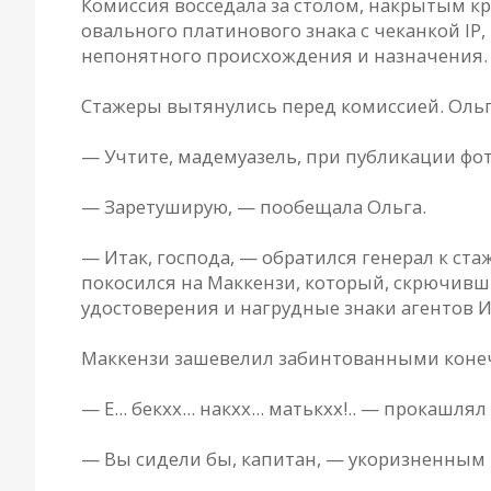
Комиссия восседала за столом, накрытым к
овального платинового знака с чеканкой IP
непонятного происхождения и назначения.
Стажеры вытянулись перед комиссией. Ольга
— Учтите, мадемуазель, при публикации фот
— Заретуширую, — пообещала Ольга.
— Итак, господа, — обратился генерал к ст
покосился на Маккензи, который, скрючивши
удостоверения и нагрудные знаки агентов 
Маккензи зашевелил забинтованными коне
— Е... бекхх... накхх... матькхх!.. — прокашлял
— Вы сидели бы, капитан, — укоризненным ш