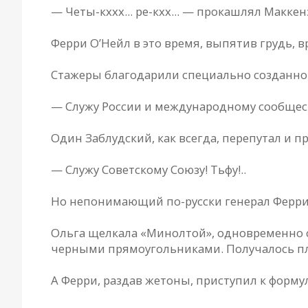
— Четы-кххх... ре-кхх... — прокашлял Маккен
Ферри О’Нейл в это время, выпятив грудь, 
Стажеры благодарили специально созданной
— Служу России и международному сообщес
Один Заблудский, как всегда, перепутал и п
— Служу Советскому Союзу! Тьфу!..
Но непонимающий по-русски генерал Ферри 
Ольга щелкала «Минолтой», одновременно с
черными прямоугольниками. Получалось пл
А Ферри, раздав жетоны, приступил к форм