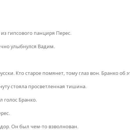
из гипсового панциря Перес.
дочно улыбнулся Вадим.
ски. Кто старое помянет, тому глаз вон. Бранко об э
нуту стояла просветленная тишина.
л голос Бранко.
рес.
дор. Он был чем-то взволнован.