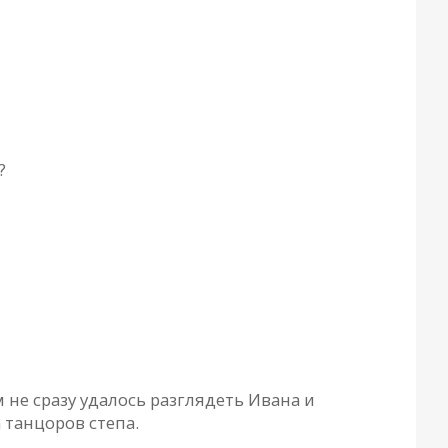
?
м не сразу удалось разглядеть Ивана и
 танцоров степа.