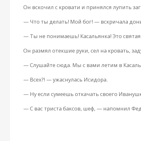
Он вскочил с кровати и принялся лупить за
— Что ты делать! Мой бог! — вскричала дон
— Ты не понимаешь! Касальянка! Это святая
Он размял отекшие руки, сел на кровать, зад
— Слушайте сюда. Мы с вами летим в Касаль
— Всех?! — ужаснулась Исидора.
— Ну если сумеешь откачать своего Иванушк
— С вас триста баксов, шеф, — напомнил Фе