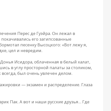
ечения Перес де Гуэйра. Он лежал в
о покачивались его загипсованные
ормотал песенку Высоцкого: «Вот лежу я,
ке, цел и невредим.
 Донья Исидора, облаченная в белый халат,
шись в углу просторной палаты за столиком,
 всегда, был очень увлечен делом.
ажировки — экзамен и распределение. Глаза
арик Пак. А вот и наши русские друзья... Где