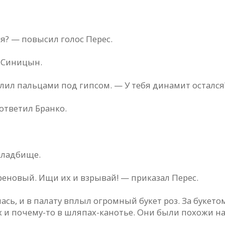
я? — повысил голос Перес.
я Синицын.
лил пальцами под гипсом. — У тебя динамит остался
ответил Бранко.
 кладбище.
еновый. Ищи их и взрывай! — приказал Перес.
ась, и в палату вплыл огромный букет роз. За букето
 и почему-то в шляпах-канотье. Они были похожи на