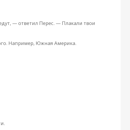
 едут, — ответил Перес. — Плакали твои
ного. Например, Южная Америка.
и.