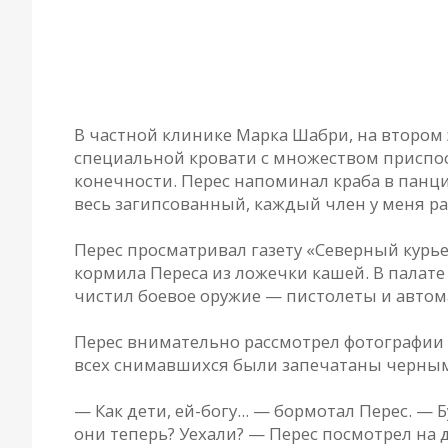
В частной клинике Марка Шабри, на втором 
специальной кровати с множеством приспос
конечности. Перес напоминал краба в панци
весь загипсованный, каждый член у меня ра
Перес просматривал газету «Северный курье
кормила Переса из ложечки кашей. В палате
чистил боевое оружие — пистолеты и автома
Перес внимательно рассмотрел фотографии 
всех снимавшихся были запечатаны черны
— Как дети, ей-богу... — бормотал Перес. — Б
они теперь? Уехали? — Перес посмотрел на 