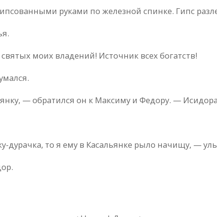
гипсованными руками по железной спинке. Гипс разле
ья.
 святых моих владений! Источник всех богатств!
умался.
янку, — обратился он к Максиму и Федору. — Исидора
у-дурачка, то я ему в Касальянке рыло начищу, — ул
дор.