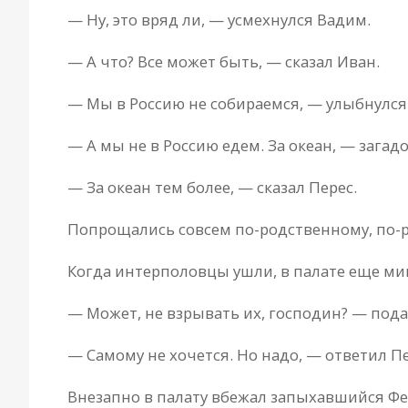
— Ну, это вряд ли, — усмехнулся Вадим.
— А что? Все может быть, — сказал Иван.
— Мы в Россию не собираемся, — улыбнулся 
— А мы не в Россию едем. За океан, — зага
— За океан тем более, — сказал Перес.
Попрощались совсем по-родственному, по-рус
Когда интерполовцы ушли, в палате еще ми
— Может, не взрывать их, господин? — пода
— Самому не хочется. Но надо, — ответил Пе
Внезапно в палату вбежал запыхавшийся Фе