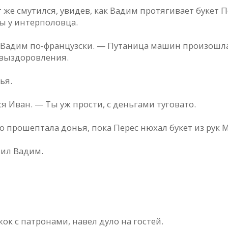
ут же смутился, увидев, как Вадим протягивает букет
ы у интерполовца.
 Вадим по-французски. — Путаница машин произошла
 выздоровления.
ья.
я Иван. — Ты уж прости, с деньгами туговато.
 прошептала донья, пока Перес нюхал букет из рук 
чил Вадим.
ок с патронами, навел дуло на гостей.