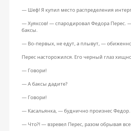
— Шеф! Я купил место распределения интерпо
— Хуяксов! — спародировал Федора Перес. — 
баксы.
— Во-первых, не едут, а плывут, — обиженн
Перес насторожился. Его черный глаз хищно
— Говори!
— А баксы дадите?
— Говори!
— Касальянка, — буднично произнес Федор.
— Что?! — взревел Перес, разом обрывая вс