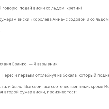
 говорю, подай виски со льдом, кретин!
фужерам виски «Королева Анна» с содовой и со льдом
.
аявил Бранко. — Я взрывник!
 Перес и первым отхлебнул из бокала, который подн
сти, и было. Все свои, все соотечественники, кроме 
я второй фужер виски, произнес тост: