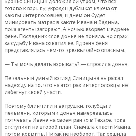
Бранко Синицын доложил ей утром, что все
готово к взрыву, украден дубликат ключа от
каюты интерполовцев, и днем он будет
минировать матрас в каюте Ивана и Вадима,
пока агенты загорают. А ночью взорвет к ядрене
фене. Последних слов донья не поняла, но страх
за судьбу Ивана охватил ее. Ядреня феня
представлялась чем-то чрезвычайно опасным.
— Ты мочь делать взрывать? — спросила донья.
Печальный умный взгляд Синицына выражал
надежду на то, что на этот раз интерполовцы не
избегнут своей участи.
Поэтому блинчики и ватрушки, голубцы и
пельмени, которыми донья намеревалась
потчевать Ивана на своем ранчо в Техасе, пока
отступили на второй план. Сначала спасти Ивана,
потом кормить. Никак не наоборот. Так решила