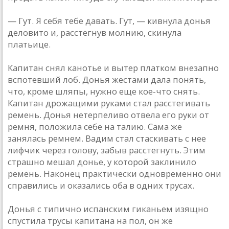
— Гут. Я себя тебе давать. Гут, — кивнула донья
деловито и, расстегнув молнию, скинула
платьице.
Капитан снял канотье и вытер платком внезапно
вспотевший лоб. Донья жестами дала понять,
что, кроме шляпы, нужно еще кое-что снять.
Капитан дрожащими руками стал расстегивать
ремень. Донья нетерпеливо отвела его руки от
ремня, положила себе на талию. Сама же
занялась ремнем. Вадим стал стаскивать с нее
лифчик через голову, забыв расстегнуть. Этим
страшно мешал донье, у которой заклинило
ремень. Наконец практически одновременно они
справились и оказались оба в одних трусах.
Донья с типично испанским гиканьем изящно
спустила трусы капитана на пол, он же