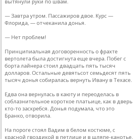
вытянули руки по швам.
— Завтра утром. Пассажиров двое. Курс —
Флорида, — отчеканила донья.
— Нет проблем!
Принципиальная договоренность о фрахте
вертолета была достигнута еще вчера. Побег с
борта лайнера стоил двадцать пять тысяч
долларов. Остальные девятьсот семьдесят пять
тысяч донья собиралась вернуть Ивану в Техасе.
Едва она вернулась в каюту и переоделась в
соблазнительное короткое платьице, как в дверь
кто-то заскребся. Донья подумала, что это
Бранко, отворила.
На пороге стоял Вадим в белом костюме, с
красной гвоздикой в петлице и в шляпе-канотье.