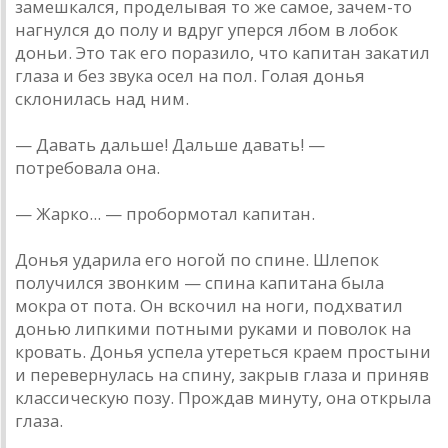
замешкался, проделывая то же самое, зачем-то
нагнулся до полу и вдруг уперся лбом в лобок
доньи. Это так его поразило, что капитан закатил
глаза и без звука осел на пол. Голая донья
склонилась над ним.
— Давать дальше! Дальше давать! —
потребовала она.
— Жарко... — пробормотал капитан.
Донья ударила его ногой по спине. Шлепок
получился звонким — спина капитана была
мокра от пота. Он вскочил на ноги, подхватил
донью липкими потными руками и поволок на
кровать. Донья успела утереться краем простыни
и перевернулась на спину, закрыв глаза и приняв
классическую позу. Прождав минуту, она открыла
глаза.