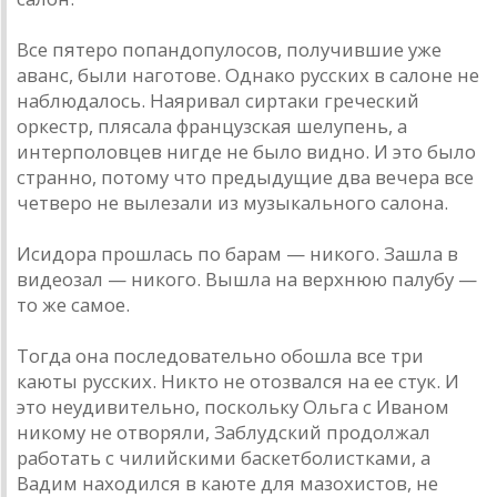
Все пятеро попандопулосов, получившие уже
аванс, были наготове. Однако русских в салоне не
наблюдалось. Наяривал сиртаки греческий
оркестр, плясала французская шелупень, а
интерполовцев нигде не было видно. И это было
странно, потому что предыдущие два вечера все
четверо не вылезали из музыкального салона.
Исидора прошлась по барам — никого. Зашла в
видеозал — никого. Вышла на верхнюю палубу —
то же самое.
Тогда она последовательно обошла все три
каюты русских. Никто не отозвался на ее стук. И
это неудивительно, поскольку Ольга с Иваном
никому не отворяли, Заблудский продолжал
работать с чилийскими баскетболистками, а
Вадим находился в каюте для мазохистов, не