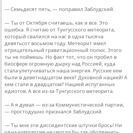
— Семьдесят пять, — поправил Заблудский.
— Ты от Октября считаешь, как и все. Это
ошибка. Я считаю от Тунгусского метеорита,
который свалился на нас в одна тысяча
девятьсот восьмом году. Метеорит имел
отрицательный гравитационный полюс. Этого
ты не поймешь. Но факт тот, что он пробил в
биосфере огромную дырку над Россией, куда
стала улетучиваться наша энергия. Русские кем
были в девятнадцатом веке? Духовной нацией! А
кем стали в двадцатом? Нацией испуганных
идиотов. А все из-за Тунгусского метеорита.
— А я думал — из-за Коммунистической партии,
— простодушно признался Заблудский.
— Ты мне эти диссидентские штучки брось! Ни
одна компартия не смогла бы так оболванить