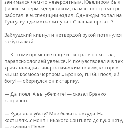
занимался чем-то невероятным. Ювелиром был,
физиком-термоядерщиком, на масспектрометре
работал, в экспедиции ездил. Однажды попал на
Тунгуску, где метеорит упал. Слышал про это?
Заблудский кивнул и нетвердой рукой потянулся
за бутылкой.
— К этому времени я еще и экстрасенсом стал,
парапсихологией увлекся. И почувствовал я в тех
краях нелады с энергетическим полем, которое
мы из космоса черпаем... Бранко, ты бы поел, ей-
богу! — обернулся он к старику.
— Да, поел! А вы убежите! — сказал Бранко
капризно.
— Куда же я убегу? Мне бежать некуда. На
костылях. У меня никакого Сантьяго де Куба нету,
— съязвил Перес.