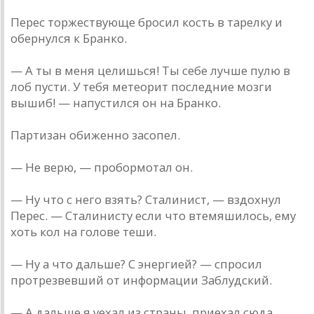
Перес торжествующе бросил кость в тарелку и
обернулся к Бранко.
— А ты в меня целишься! Ты себе лучше пулю в
лоб пусти. У тебя метеорит последние мозги
вышиб! — напустился он на Бранко.
Партизан обиженно засопел.
— Не верю, — пробормотал он.
— Ну что с него взять? Сталинист, — вздохнул
Перес. — Сталинисту если что втемяшилось, ему
хоть кол на голове теши.
— Ну а что дальше? С энергией? — спросил
протрезвевший от информации Заблудский.
— А дальше я уехал из страны, приехал сюда,