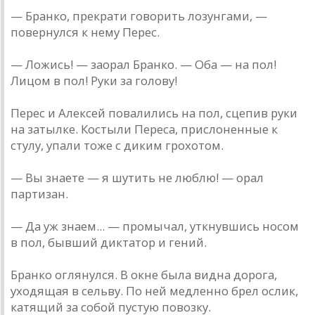
— Бранко, прекрати говорить лозунгами, —
повернулся к нему Перес.
— Ложись! — заорал Бранко. — Оба — на пол!
Лицом в пол! Руки за голову!
Перес и Алексей повалились на пол, сцепив руки
на затылке. Костыли Переса, прислоненные к
стулу, упали тоже с диким грохотом.
— Вы знаете — я шутить не люблю! — орал
партизан.
— Да уж знаем... — промычал, уткнувшись носом
в пол, бывший диктатор и гений.
Бранко оглянулся. В окне была видна дорога,
уходящая в сельву. По ней медленно брел ослик,
катящий за собой пустую повозку.