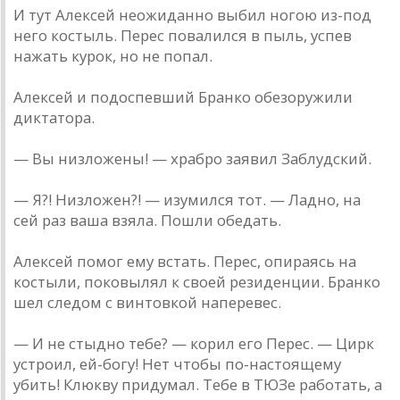
И тут Алексей неожиданно выбил ногою из-под
него костыль. Перес повалился в пыль, успев
нажать курок, но не попал.
Алексей и подоспевший Бранко обезоружили
диктатора.
— Вы низложены! — храбро заявил Заблудский.
— Я?! Низложен?! — изумился тот. — Ладно, на
сей раз ваша взяла. Пошли обедать.
Алексей помог ему встать. Перес, опираясь на
костыли, поковылял к своей резиденции. Бранко
шел следом с винтовкой наперевес.
— И не стыдно тебе? — корил его Перес. — Цирк
устроил, ей-богу! Нет чтобы по-настоящему
убить! Клюкву придумал. Тебе в ТЮЗе работать, а