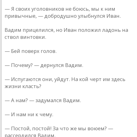
— Я своих уголовников не боюсь, мы к ним
привычные, — добродушно улыбнулся Иван.
Вадим прицелился, но Иван положил ладонь на
ствол винтовки.
— Бей поверх голов.
— Почему? — дернулся Вадим.
— Испугаются они, уйдут. На кой черт им здесь
жизни класть?
— А нам? — задумался Вадим.
— И нам ни к чему.
— Постой, постой! За что же мы воюем? —
рассердился Вадим.