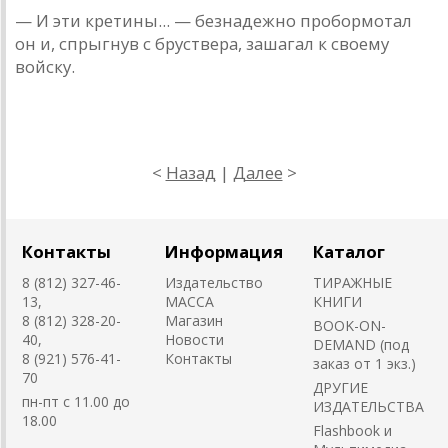
— И эти кретины... — безнадежно пробормотал
он и, спрыгнув с бруствера, зашагал к своему
войску.
<
Назад
|
Далее
>
Контакты
Информация
Каталог
8 (812) 327-46-
Издательство
ТИРАЖНЫЕ
13,
MACCA
КНИГИ
8 (812) 328-20-
Магазин
BOOK-ON-
40,
Новости
DEMAND (под
8 (921) 576-41-
Контакты
заказ от 1 экз.)
70
ДРУГИЕ
пн-пт с 11.00 до
ИЗДАТЕЛЬСТВА
18.00
Flashbook и