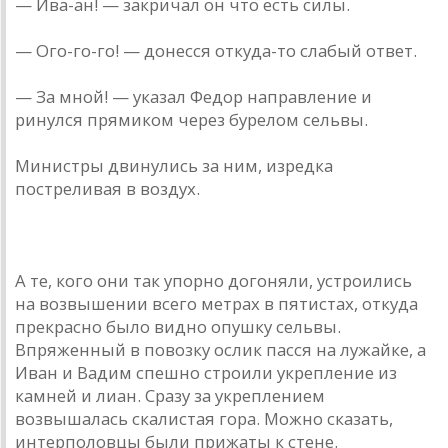
— Ива-ан! — закричал он что есть силы.
— Ого-го-го! — донесся откуда-то слабый ответ.
— За мной! — указал Федор направление и
ринулся прямиком через бурелом сельвы.
Министры двинулись за ним, изредка
постреливая в воздух.
А те, кого они так упорно догоняли, устроились
на возвышении всего метрах в пятистах, откуда
прекрасно было видно опушку сельвы.
Впряженный в повозку ослик пасся на лужайке, а
Иван и Вадим спешно строили укрепление из
камней и лиан. Сразу за укреплением
возвышалась скалистая гора. Можно сказать,
интерполовцы были прижаты к стене.