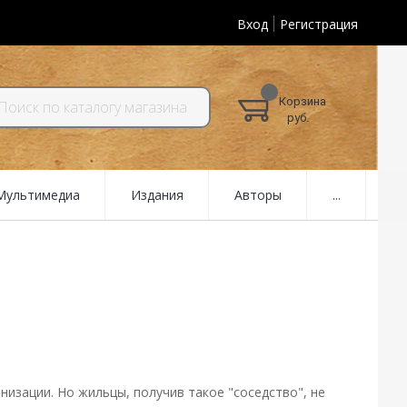
Вход
Регистрация
Корзина
руб.
 Мультимедиа
Издания
Авторы
...
изации. Но жильцы, получив такое "соседство", не