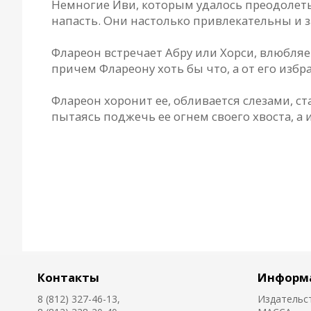
Немногие Иви, которым удалось преодолеть 
напасть. Они настолько привлекательны и 
Флареон встречает Абру или Хорси, влюбляет
причем Флареону хоть бы что, а от его избр
Флареон хоронит ее, обливается слезами, с
пытаясь поджечь ее огнем своего хвоста, а 
Контакты
Информ
8 (812) 327-46-13,
Издательс