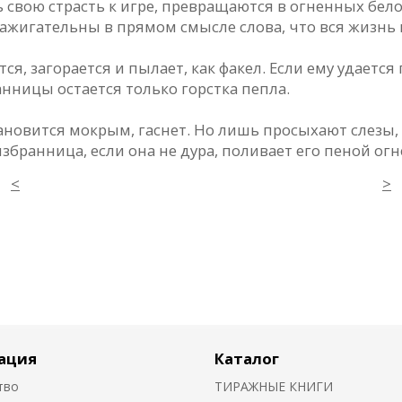
свою страсть к игре, превращаются в огненных бело
зажигательны в прямом смысле слова, что вся жизнь
ся, загорается и пылает, как факел. Если ему удаетс
анницы остается только горстка пепла.
тановится мокрым, гаснет. Но лишь просыхают слезы,
избранница, если она не дура, поливает его пеной ог
<
>
ация
Каталог
тво
ТИРАЖНЫЕ КНИГИ