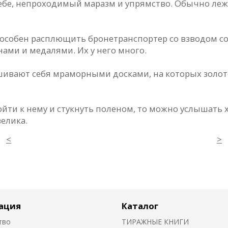
себе, непроходимый маразм и упрямство. Обычно леж
способен расплющить бронетранспортер со взводом со
ами и медалями. Их у него много.
ивают себя мраморными досками, на которых золото
ойти к нему и стукнуть поленом, то можно услышать х
велика.
<
>
ация
Каталог
тво
ТИРАЖНЫЕ КНИГИ