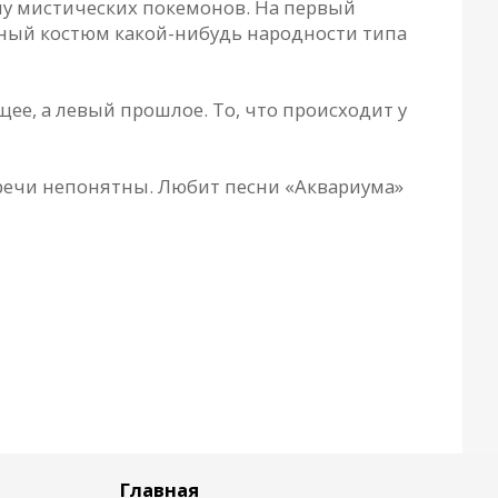
ипу мистических покемонов. На первый
ьный костюм какой-нибудь народности типа
ее, а левый прошлое. То, что происходит у
а речи непонятны. Любит песни «Аквариума»
Главная