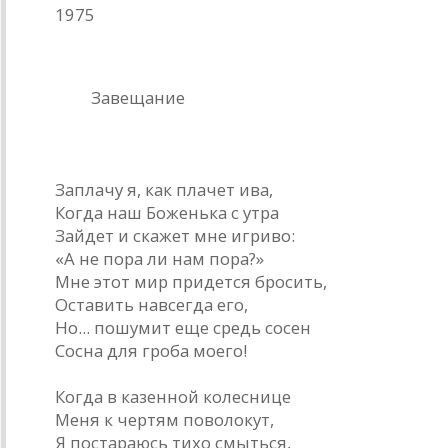
1975
Завещание
(из Жоржа Брассанса)
1.
Заплачу я, как плачет ива,
Когда наш Боженька с утра
Зайдет и скажет мне игриво:
«А не пора ли нам пора?»
Мне этот мир придется бросить,
Оставить навсегда его,
Но... пошумит еще средь сосен
Сосна для гроба моего!
2.
Когда в казенной колеснице
Меня к чертям поволокут,
Я постараюсь тихо смыться,