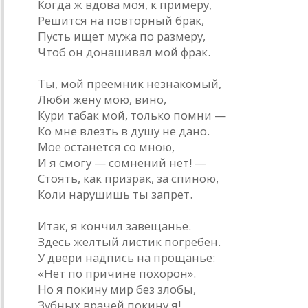
Когда ж вдова моя, к примеру,
Решится на повторный брак,
Пусть ищет мужа по размеру,
Чтоб он донашивал мой фрак.
5.
Ты, мой преемник незнакомый,
Люби жену мою, вино,
Кури табак мой, только помни —
Ко мне влезть в душу не дано.
Мое останется со мною,
И я смогу — сомнений нет! —
Стоять, как призрак, за спиною,
Коли нарушишь ты запрет.
6.
Итак, я кончил завещанье.
Здесь желтый листик погребен.
У двери надпись на прощанье:
«Нет по причине похорон».
Но я покину мир без злобы,
Зубных врачей покину я!