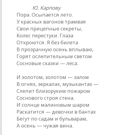
* * *
Ю. Карпову
Пора. Осыпается лето.
У красных вагонов трамвая
Свои прицепные секреты,
Колес перестуки. Глаза
Откроются. Я без билета
В прозрачную осень вплываю,
Горят ослепительным светом
Сосновые сказки — леса.
И золотом, золотом — залом
В огнях, зеркалах, музыкантах —
Слепит близоруким пожаром
Соснового строя стена.
И солнце малиновым шаром
Раскатится — девочки в бантах
Бегут по садам и бульварам,
А осень — чужая вина.