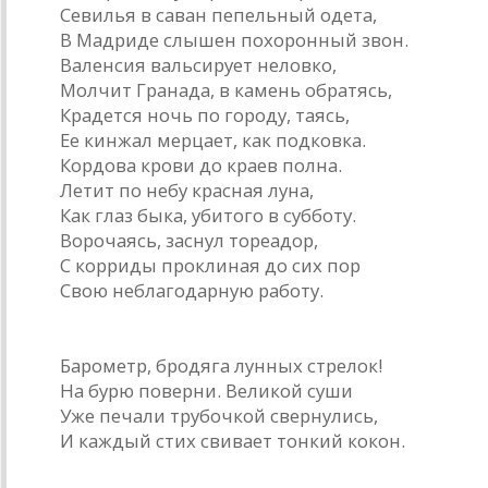
Севилья в саван пепельный одета,
В Мадриде слышен похоронный звон.
Валенсия вальсирует неловко,
Молчит Гранада, в камень обратясь,
Крадется ночь по городу, таясь,
Ее кинжал мерцает, как подковка.
Кордова крови до краев полна.
Летит по небу красная луна,
Как глаз быка, убитого в субботу.
Ворочаясь, заснул тореадор,
С корриды проклиная до сих пор
Свою неблагодарную работу.
* * *
Барометр, бродяга лунных стрелок!
На бурю поверни. Великой суши
Уже печали трубочкой свернулись,
И каждый стих свивает тонкий кокон.