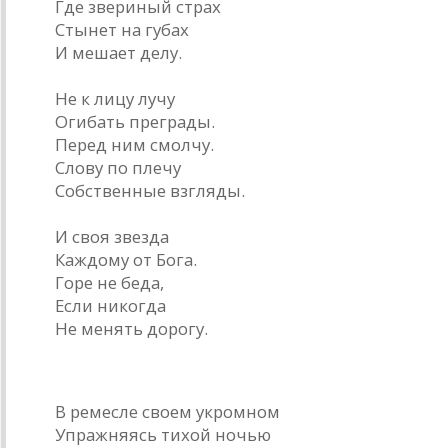
Где звериный страх
Стынет на губах
И мешает делу.
Не к лицу лучу
Огибать преграды.
Перед ним смолчу.
Слову по плечу
Собственные взгляды.
И своя звезда
Каждому от Бога.
Горе не беда,
Если никогда
Не менять дорогу.
Из Дилана Томаса
В ремесле своем укромном
Упражняясь тихой ночью