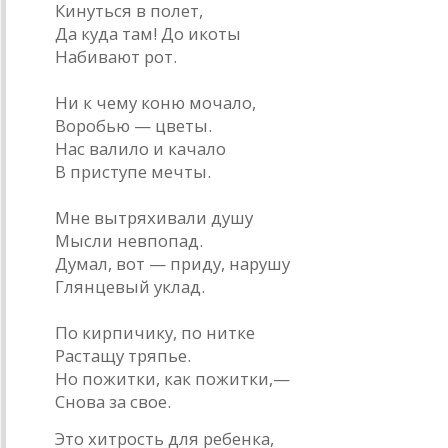
Кинуться в полет,
Да куда там! До икоты
Набивают рот.
Ни к чему коню мочало,
Воробью — цветы.
Нас валило и качало
В приступе мечты.
Мне вытряхивали душу
Мысли невпопад.
Думал, вот — приду, нарушу
Глянцевый уклад.
По кирпичику, по нитке
Растащу тряпье.
Но пожитки, как пожитки,—
Снова за свое.
Это хитрость для ребенка,