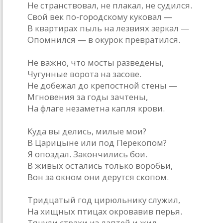
Не странствовал, не плакал, не судился.
Свой век по-городскому куковал —
В квартирах пыль на лезвиях зеркал —
Опомнился — в окурок превратился.
Не важно, что мосты разведены,
Чугунные ворота на засове.
Не добежал до крепостной стены —
Мгновения за годы зачтены,
На флаге незаметна капля крови.
Куда вы делись, милые мои?
В Царицыне или под Перекопом?
Я опоздал. Закончились бои.
В живых остались только воробьи,
Вон за окном они дерутся скопом.
Тридцатый год цирюльнику служил,
На хищных птицах окровавив перья.
Тянули страхи из лаптей и жил,