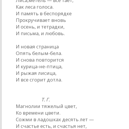
Лиса,метель — все тает,
Как леса голоса.
И память в беспорядке
Прокручивает вновь
И осень, и тетрадки,
И письма, и любовь.
И новая страница
Опять белым-бела.
И снова повторится
И курица-не-птица,
И рыжая лисица,
И все сгорит дотла.
* * *
Т. Г.
Магнолии тяжелый цвет,
Ко времени цвети.
Сожми в ладошках десять лет —
И счастье есть, и счастья нет,