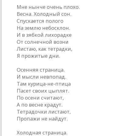
Мне нынче очень плохо.
Весна. Холодный сон.
Спускается полого
На землю небосклон.
И в зябкой лихорадке
От солнечной возни
Листаю, как тетрадки,
Я прожитые дни.
Осенняя страница.
И мысли невпопад.
Там курица-не-птица
Пасет своих цыплят.
По осени считают,
А по весне крадут.
Тетрадочки листают,
Пропажи не найдут.
Холодная страница.