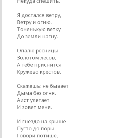
Некуда спешить.
Я достался ветру,
Ветру и огню.
Тоненькую ветку
До земли нагну.
Опалю ресницы
Золотом лесов,
А тебе приснится
Кружево крестов.
Скажешь: не бывает
Дыма без огня.
Аист улетает
И зовет меня.
И гнездо на крыше
Пусто до поры.
Говори потише,