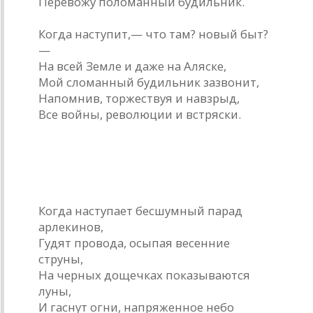
Перевожу поломанный будильник.
Когда наступит,— что там? новый быт?
—
На всей Земле и даже на Аляске,
Мой сломанный будильник зазвонит,
Напомнив, торжествуя и навзрыд,
Все войны, революции и встряски.
Полночь с песенкой
Когда наступает бесшумный парад
арлекинов,
Гудят провода, осыпая весенние
струны,
На черных дощечках показываются
луны,
И гаснут огни, напряженное небо