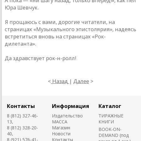
А пока — «ни шагу назад, только вперед!», как пел
Юра Шевчук.
Я прощаюсь с вами, дорогие читатели, на
страницах «Музыкального эпистолярия», надеясь
встретиться вновь на страницах «Рок-
дилетанта».
Да здравствует рок-н-ролл!
<
Наза
д
|
Далее
>
Контакты
Информация
Каталог
8 (812) 327-46-
Издательство
ТИРАЖНЫЕ
13,
MACCA
КНИГИ
8 (812) 328-20-
Магазин
BOOK-ON-
40,
Новости
DEMAND (под
8 (921) 576-41-
Контакты