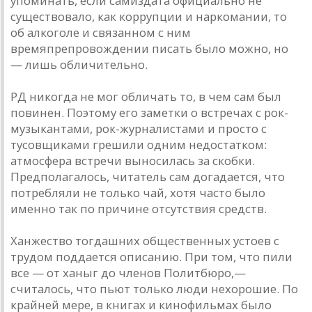
упоминать, если самиздата официально не
существовало, как коррупции и наркомании, то
об алкоголе и связанном с ним
времяпрепровождении писать было можно, но
— лишь обличительно.
РД никогда не мог обличать то, в чем сам был
повинен. Поэтому его заметки о встречах с рок-
музыкантами, рок-журналистами и просто с
тусовщиками грешили одним недостатком:
атмосфера встречи выносилась за скобки.
Предполагалось, читатель сам догадается, что
потребляли не только чай, хотя часто было
именно так по причине отсутствия средств.
Ханжество тогдашних общественных устоев с
трудом поддается описанию. При том, что пили
все — от ханыг до членов Политбюро,—
считалось, что пьют только люди нехорошие. По
крайней мере, в книгах и кинофильмах было