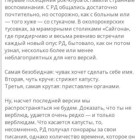
воспоминания. С РД общались достаточно
почтительно, но осторожно, как с больным или
— того хуже — со стукачом. В околорокерских
тусовках, за мраморными столиками «Сайгона»,
где придирчиво и весьма ревниво встречали
каждый новый опус РД, бытовало, как он потом
узнал, несколько более или менее
неблагоприятных для него версий.
Самая безобидная: чувак хочет сделать себе имя.
Вторая, чуть круче: стрижет капусту.
Третья, самая крутая: приставлен органами.
Ну, насчет последней версии мы
распространяться не будем. Доказать, что ты не
верблюд, удается очень редко — и только
верблюдам. Что касается капусты, то,
несомненно, РД получал гонорары за свои
писания, однако количество времени, которое он