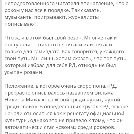
неподготовленного читателя впечатление, что с
роком у нас все в порядке. Так сказать,
музыканты поигрывают, журналисты
пописывают.
Что ж, и в этом был свой резон. Многие так и
поступали — ничего не писали или писали
только для самиздата. Как говорится, у каждого
свой путь. Мы лишь хотим сказать, что тот путь,
который избрал для себя РД, отнюдь не был
усыпан розами.
Положение, в которое очень скоро попал РД,
прекрасно описывалось названием фильма
Никиты Михалкова «Свой среди чужих, чужой
среди своих». В определенных кругах к РД вскоре
начали относиться как к ренегату официальной
культуры, однако это не привело к тому, что он
автоматически стал «своим» среди рокеров.
Первые посещения рок-клуба оставили странные