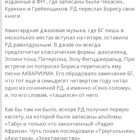
изданные в ФРГ, где записаны были Чекасин,
Курехин и Гребенщиков. РД переслал Борису свои
книги.
Авангардная джазовая музыка, где БГ лишь в
нескольких местах вступал на гитаре, оставила
РД равнодушным. В джазе он всегда
предпочитал классические формы: диксиленд,
Эллингтона, Питерсона, Эллу Фитцджеральд. При
встрече он попросил Бориса переписать ему
песни АКВАРИУМА. Его обрадовало замечание БГ,
что тот еще в семьдесят четвертом году читал
одно из сочинений РД, а именно «Сено-солому»,
и, по его словам, «тащился» от него.
Как бы там ни было, вскоре РД получил первую
кассету, на которой были записаны альбомы
«Табу» и только что законченный «Радио
Африки». Чуть позже последовали «Треугольник»,
«Акустика», «Электричество».