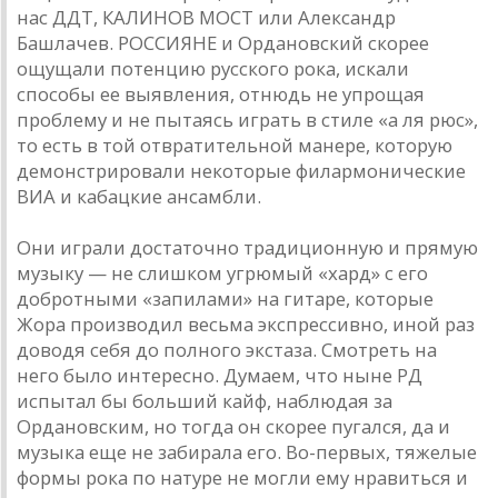
нас ДДТ, КАЛИНОВ МОСТ или Александр
Башлачев. РОССИЯНЕ и Ордановский скорее
ощущали потенцию русского рока, искали
способы ее выявления, отнюдь не упрощая
проблему и не пытаясь играть в стиле «а ля рюс»,
то есть в той отвратительной манере, которую
демонстрировали некоторые филармонические
ВИА и кабацкие ансамбли.
Они играли достаточно традиционную и прямую
музыку — не слишком угрюмый «хард» с его
добротными «запилами» на гитаре, которые
Жора производил весьма экспрессивно, иной раз
доводя себя до полного экстаза. Смотреть на
него было интересно. Думаем, что ныне РД
испытал бы больший кайф, наблюдая за
Ордановским, но тогда он скорее пугался, да и
музыка еще не забирала его. Во-первых, тяжелые
формы рока по натуре не могли ему нравиться и