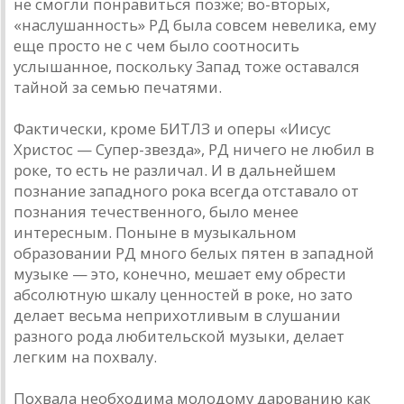
не смогли понравиться позже; во-вторых,
«наслушанность» РД была совсем невелика, ему
еще просто не с чем было соотносить
услышанное, поскольку Запад тоже оставался
тайной за семью печатями.
Фактически, кроме БИТЛЗ и оперы «Иисус
Христос — Супер-звезда», РД ничего не любил в
роке, то есть не различал. И в дальнейшем
познание западного рока всегда отставало от
познания течественного, было менее
интересным. Поныне в музыкальном
образовании РД много белых пятен в западной
музыке — это, конечно, мешает ему обрести
абсолютную шкалу ценностей в роке, но зато
делает весьма неприхотливым в слушании
разного рода любительской музыки, делает
легким на похвалу.
Похвала необходима молодому дарованию как