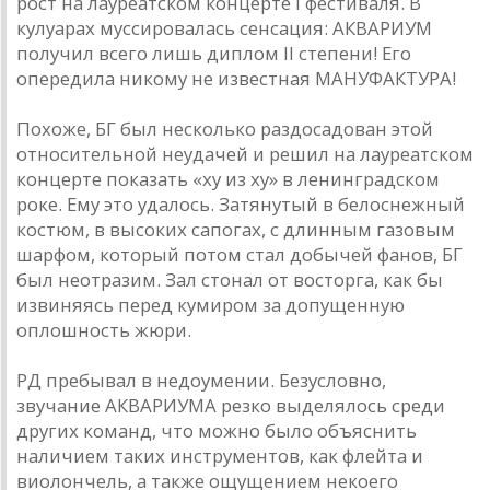
рост на лауреатском концерте I фестиваля. В
кулуарах муссировалась сенсация: АКВАРИУМ
получил всего лишь диплом II степени! Его
опередила никому не известная МАНУФАКТУРА!
Похоже, БГ был несколько раздосадован этой
относительной неудачей и решил на лауреатском
концерте показать «ху из ху» в ленинградском
роке. Ему это удалось. Затянутый в белоснежный
костюм, в высоких сапогах, с длинным газовым
шарфом, который потом стал добычей фанов, БГ
был неотразим. Зал стонал от восторга, как бы
извиняясь перед кумиром за допущенную
оплошность жюри.
РД пребывал в недоумении. Безусловно,
звучание АКВАРИУМА резко выделялось среди
других команд, что можно было объяснить
наличием таких инструментов, как флейта и
виолончель, а также ощущением некоего