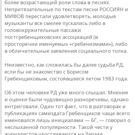
более возрастающей роли слова в песнях.
Непритязательные по текстам песни РОССИЯН и
МИФОВ перестали удовлетворять, молодые
музыканты все смелее пускались либо в
головокружительные пассажи
постгребенщиковских ассоциаций (в
просторечии именуемых «гребенизмами»), либо
в обличительные заявления социального толка.
Неизвестно, как сложилась бы далее судьба РД,
если бы не знакомство с Борисом
Гребенщиковым, состоявшееся летом 1983 года.
Об этом человеке РД уже много слышал. Мнения
и оценки были чудовищно разноречивы, однако
интриговали. Один тот факт, что в разговорах и
публикациях самиздата Гребенщиков чаще всего
именовался лишь инициалами — БГ, — говорил о
неслыханной популярности. Такой чести у
журналистов удостаиваются на Западе