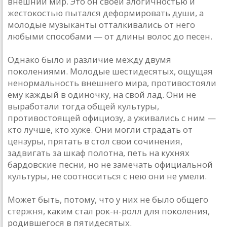
внешний мир. Это он своей алогичностью и
жестокостью пытался деформировать души, а
молодые музыканты отталкивались от него
любыми способами — от длины волос до песен.
Однако было и различие между двумя
поколениями. Молодые шестидесятых, ощущая
ненормальность внешнего мира, противостояли
ему каждый в одиночку, на свой лад. Они не
выработали тогда общей культуры,
противостоящей официозу, а уживались с ним —
кто лучше, кто хуже. Они могли страдать от
цензуры, прятать в стол свои сочинения,
задвигать за шкаф полотна, петь на кухнях
бардовские песни, но не замечать официальной
культуры, не соотноситься с нею они не умели.
Может быть, потому, что у них не было общего
стержня, каким стал рок-н-ролл для поколения,
родившегося в пятидесятых.