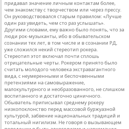
придавал значение личным контактам более,
чем знакомству с творчеством или через прессу.
Он руководствовался старым правилом: «Лучше
один раз увидеть, чем сто раз услышать».
Другими словами, ему важно было понять, что за
люди рок-музыканты, ибо в обывательском
сознании тех лет, в том числе и в сознании РД,
уже сложился некий стереотип рокера.
Стереотип этот включал почти сплошь
отрицательные черты. Рокером принято было
считать молодого человека экстравагантного
вида, с неумеренными и беспочвенными
претензиями на самовыражение,
малокультурного и необразованного, не слишком
воспитанного и достаточно циничного.
Обыватель приписывал среднему рокеру
низкопоклонство перед массовой буржуазной
культурой, забвение национальных традиций и
тотальный нигилизм. Не говоря о вызывающем
поведении в быту, алкоголизме и наркомании.