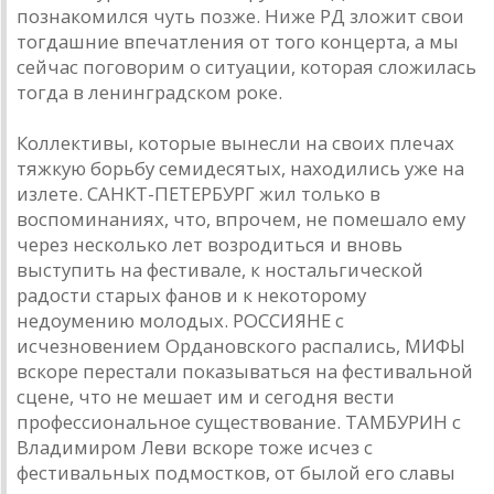
познакомился чуть позже. Ниже РД зложит свои
тогдашние впечатления от того концерта, а мы
сейчас поговорим о ситуации, которая сложилась
тогда в ленинградском роке.
Коллективы, которые вынесли на своих плечах
тяжкую борьбу семидесятых, находились уже на
излете. САНКТ-ПЕТЕРБУРГ жил только в
воспоминаниях, что, впрочем, не помешало ему
через несколько лет возродиться и вновь
выступить на фестивале, к ностальгической
радости старых фанов и к некоторому
недоумению молодых. РОССИЯНЕ с
исчезновением Ордановского распались, МИФЫ
вскоре перестали показываться на фестивальной
сцене, что не мешает им и сегодня вести
профессиональное существование. ТАМБУРИН с
Владимиром Леви вскоре тоже исчез с
фестивальных подмостков, от былой его славы