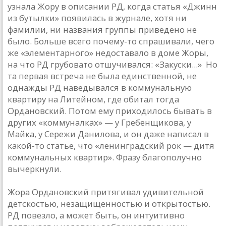
узнала Жору в описании РД, когда статья «Джинн
из бутылки» появилась в журнале, хотя ни
фамилии, ни названия группы приведено не
было. Больше всего почему-то спрашивали, чего
же «элементарного» недоставало в доме Жоры,
на что РД грубовато отшучивался: «Закуски...» Но
та первая встреча не была единственной, не
однажды РД наведывался в коммунальную
квартиру на Литейном, где обитал тогда
Ордановский. Потом ему приходилось бывать в
других «коммуналках» — у Гребенщикова, у
Майка, у Сережи Данилова, и он даже написал в
какой-то статье, что «ленинградский рок — дитя
коммунальных квартир». Фразу благополучно
вычеркнули.
Жора Ордановский притягивал удивительной
детскостью, незащищенностью и открытостью.
РД повезло, а может быть, он интуитивно