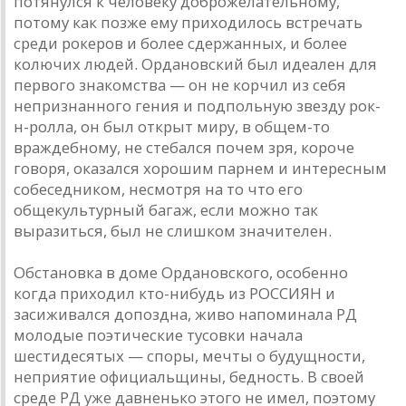
потянулся к человеку доброжелательному,
потому как позже ему приходилось встречать
среди рокеров и более сдержанных, и более
колючих людей. Ордановский был идеален для
первого знакомства — он не корчил из себя
непризнанного гения и подпольную звезду рок-
н-ролла, он был открыт миру, в общем-то
враждебному, не стебался почем зря, короче
говоря, оказался хорошим парнем и интересным
собеседником, несмотря на то что его
общекультурный багаж, если можно так
выразиться, был не слишком значителен.
Обстановка в доме Ордановского, особенно
когда приходил кто-нибудь из РОССИЯН и
засиживался допоздна, живо напоминала РД
молодые поэтические тусовки начала
шестидесятых — споры, мечты о будущности,
неприятие официальщины, бедность. В своей
среде РД уже давненько этого не имел, поэтому