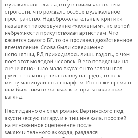
музыкального хаоса, отсутствием четкости и
строгости, что рождало особое музыкальное
пространство. Недоброжелательные критики
называют такое звучание «халявным», но в этой
небрежности присутствовал артистизм. Что
касается самого БГ, то он произвел двойственное
впечатление. Слова были совершенно
непонятны, РД приходилось лишь гадать, о чем
поет этот молодой человек. В его поведении на
сцене явно было мало вкуса: он то заламывал
руки, то томно ронял голову на грудь, то не к
месту манипулировал шарфом. И в то же время в
нем было нечто магическое, притягивающее
взгляд.
Неожиданно он спел романс Вертинского под
акустическую гитару, и в тишине зала, похожей
на мгновенное оцепенение после
заключительного аккорда, раздался