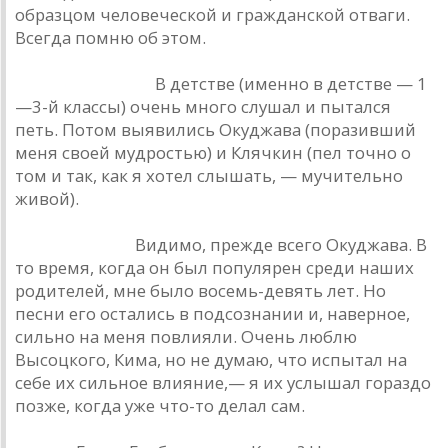
образцом человеческой и гражданской отваги.
Всегда помню об этом.
Б. Гребенщиков.
В детстве (именно в детстве — 1
—3-й классы) очень много слушал и пытался
петь. Потом выявились Окуджава (поразивший
меня своей мудростью) и Клячкин (пел точно о
том и так, как я хотел слышать, — мучительно
живой).
А. Макаревич.
Видимо, прежде всего Окуджава. В
то время, когда он был популярен среди наших
родителей, мне было восемь-девять лет. Но
песни его остались в подсознании и, наверное,
сильно на меня повлияли. Очень люблю
Высоцкого, Кима, но не думаю, что испытал на
себе их сильное влияние,— я их услышал гораздо
позже, когда уже что-то делал сам.