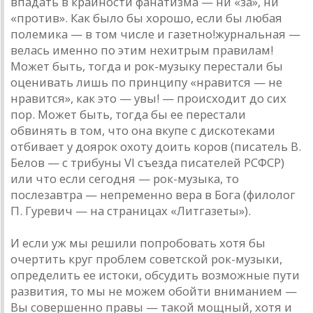
впадать в крайности фанатизма — ни «за», ни
«против». Как было бы хорошо, если бы любая
полемика — в том числе и газетно!журнальная —
велась именно по этим нехитрым правилам!
Может быть, тогда и рок-музыку перестали бы
оценивать лишь по принципу «нравится — не
нравится», как это — увы! — происходит до сих
пор. Может быть, тогда бы ее перестали
обвинять в том, что она вкупе с дискотеками
отбивает у доярок охоту доить коров (писатель В.
Белов — с трибуны VI съезда писателей РСФСР)
или что если сегодня — рок-музыка, то
послезавтра — непременно вера в Бога (филолог
П. Гуревич — на страницах «Литгазеты»).
И если уж мы решили попробовать хотя бы
очертить круг проблем советской рок-музыки,
определить ее истоки, обсудить возможные пути
развития, то мы не можем обойти вниманием —
Вы совершенно правы — такой мощный, хотя и