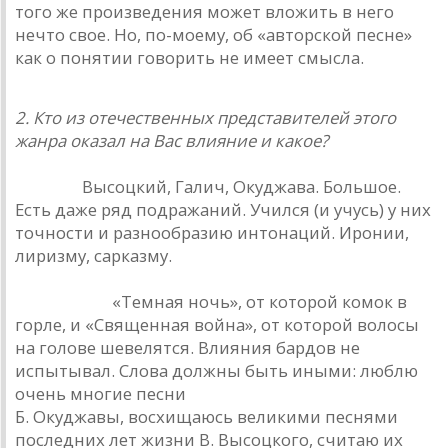
того же произведения может вложить в него
нечто свое. Но, по-моему, об «авторской песне»
как о понятии говорить не имеет смысла.
2. Кто из отечественных представителей этого
жанра оказал на Вас влияние и какое?
Ю. Ким
.
Высоцкий, Галич, Окуджава. Большое.
Есть даже ряд подражаний. Учился (и учусь) у них
точности и разнообразию интонаций. Иронии,
лиризму, сарказму.
Е. Клячкин
.
«Темная ночь», от которой комок в
горле, и «Священная война», от которой волосы
на голове шевелятся. Влияния бардов не
испытывал. Слова должны быть иными: люблю
очень многие песни
Б. Окуджавы, восхищаюсь великими песнями
последних лет жизни В. Высоцкого, считаю их