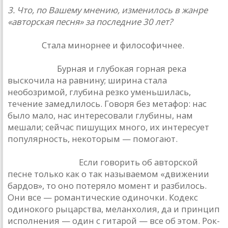
3. Что, по Вашему мнению, изменилось в жанре
«авторская песня» за последние 30 лет?
Ю. Ким.
Стала минорнее и философичнее.
Е. Клячкин.
Бурная и глубокая горная река
выскочила на равнину; ширина стала
необозримой, глубина резко уменьшилась,
течение замедлилось. Говоря без метафор: нас
было мало, нас интересовали глубины, нам
мешали; сейчас пишущих много, их интересует
популярность, некоторым — помогают.
Б. Гребенщиков.
Если говорить об авторской
песне только как о так называемом «движении
бардов», то оно потеряло момент и разбилось.
Они все — романтические одиночки. Кодекс
одинокого рыцарства, меланхолия, да и принцип
исполнения — один с гитарой — все об этом. Рок-