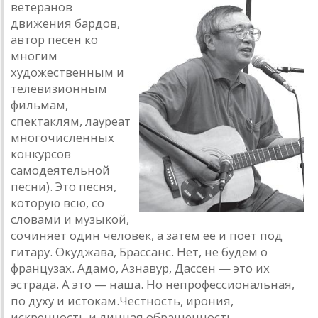
ветеранов
движения бардов,
автор песен ко
многим
художественным и
телевизионным
фильмам,
спектаклям, лауреат
многочисленных
конкурсов
самодеятельной
песни). Это песня,
которую всю, со
словами и музыкой,
сочиняет один человек, а затем ее и поет под
гитару. Окуджава, Брассанс. Нет, не будем о
французах. Адамо, Азнавур, Дассен — это их
эстрада. А это — наша. Но непрофессиональная,
по духу и истокам.Честность, ирония,
искренность и личная обращенность,