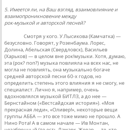
5. Имеется ли, на Ваш взгляд, взаимовлияние и
взаимопроникновение между
рок-музыкой и авторской песней?
Ю. Ким.
Смотря у кого. У Лысикова (Камчатка) —
безусловно. Говорят, у Розенбаума. Лорес,
Долина, Абельская (Свердловск), Васильев
(Харьков) — в целом вне рок!музыки. Хотя, думаю,
эта (рок? поп?) музыка повлияла на всех нас, не
могла не повлиять, она музыкально богаче
средней авторской песни 60-х годов, но
определить степень этого влияния я не смогу, не
специалист. Лично я, например, очень
вдохновлялся музыкой БИТЛЗ, а до нее —
Бернстайном («Вестсайдская история»). «Моя
прекрасная леди», «Оливер!», некоторые вещи
группы АББА — это все тоже мимо не прошло. А
Нино Рота! А в самом начале — Ив Монтан,
незабвенный (то есть Ламарк, Жерар — те, кто