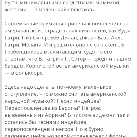
пусть минимальными средствами: мимикой,
жестами — в маленький спектакль.
Совсем иные причины привели к появлению на
американской эстраде таких личностей, как Вуди
Гатри, Пит Сигер, Боб Дилан, Джоан Баэз, Арло
Гатри, Мелани. И я решительно не согласен с Б.
Гребенщиковым, считающим, судя по его
ответам, что В. Гатри и П. Сигер — сродни нашим
бардам. Корни этой ветви американской музыки
— в фольклоре.
Здесь надо сделать, по-моему, маленькое
отступление. Что можно считать американской
народной музыкой? Песни индейцев?
Первопоселенцев из Европы? Негров,
вывезенных из Африки? В чистом виде они так и
остались бы песнями индейцев,
первопоселенцев и негров. Но в бурно
развивающейся молодой стране все эти формы,