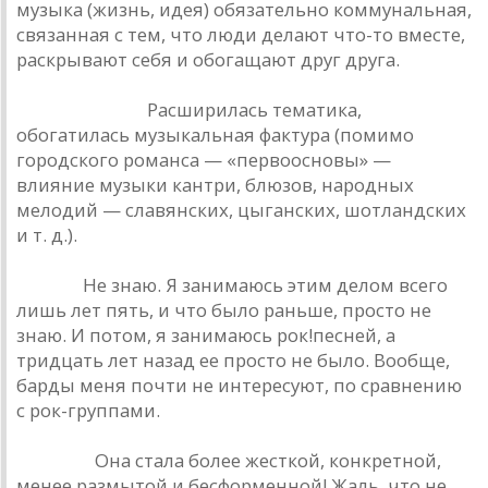
музыка (жизнь, идея) обязательно коммунальная,
связанная с тем, что люди делают что-то вместе,
раскрывают себя и обогащают друг друга.
А. Макаревич.
Расширилась тематика,
обогатилась музыкальная фактура (помимо
городского романса — «первоосновы» —
влияние музыки кантри, блюзов, народных
мелодий — славянских, цыганских, шотландских
и т. д.).
В. Цой.
Не знаю. Я занимаюсь этим делом всего
лишь лет пять, и что было раньше, просто не
знаю. И потом, я занимаюсь рок!песней, а
тридцать лет назад ее просто не было. Вообще,
барды меня почти не интересуют, по сравнению
с рок-группами.
Ю. Лоза.
Она стала более жесткой, конкретной,
менее размытой и бесформенной! Жаль, что не