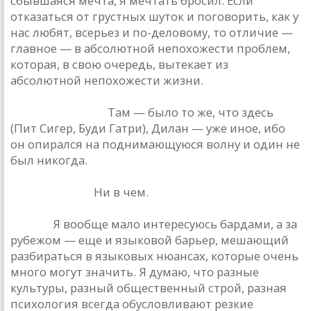
сбывшаяся мечта, я мечтать бросил. Если
отказаться от грустных шуток и поговорить, как у
нас любят, всерьез и по-деловому, то отличие —
главное — в абсолютной непохожести проблем,
которая, в свою очередь, вытекает из
абсолютной непохожести жизни.
Б. Гребенщиков.
Там — было то же, что здесь
(Пит Сигер, Буди Гатри), Дилан — уже иное, ибо
он опирался на поднимающуюся волну и один не
был никогда.
А. Макаревич.
Ни в чем.
В. Цой.
Я вообще мало интересуюсь бардами, а за
рубежом — еще и языковой барьер, мешающий
разбираться в языковых нюансах, которые очень
много могут значить. Я думаю, что разные
культуры, разный общественный строй, разная
психология всегда обусловливают резкие