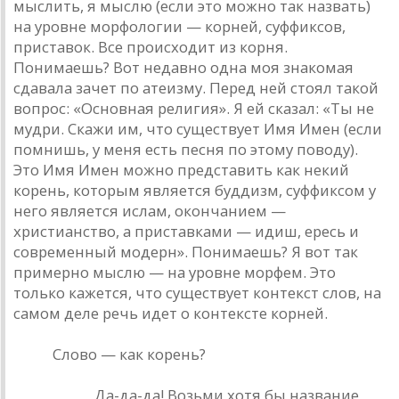
мыслить, я мыслю (если это можно так назвать)
на уровне морфологии — корней, суффиксов,
приставок. Все происходит из корня.
Понимаешь? Вот недавно одна моя знакомая
сдавала зачет по атеизму. Перед ней стоял такой
вопрос: «Основная религия». Я ей сказал: «Ты не
мудри. Скажи им, что существует Имя Имен (если
помнишь, у меня есть песня по этому поводу).
Это Имя Имен можно представить как некий
корень, которым является буддизм, суффиксом у
него является ислам, окончанием —
христианство, а приставками — идиш, ересь и
современный модерн». Понимаешь? Я вот так
примерно мыслю — на уровне морфем. Это
только кажется, что существует контекст слов, на
самом деле речь идет о контексте корней.
РИО.
Слово — как корень?
Башлачев.
Да-да-да! Возьми хотя бы название