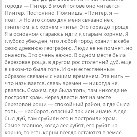
города — Питер, В моей голове оно читается
Пиитер. Постоянно. Помнишь: «Пиитер, я —
поэт...» Но это слово для меня связано не с
пиететом, а с корнем «пить». Это гораздо проще.
Я в основном стараюсь идти к старым корням. Я
глубоко убежден, что любой город хранит в себе
свою древнюю географию. Люди ее не помнят, но
она есть. Это очень важно. В одном месте была
березовая роща, в другом рос столетний дуб, еще
в каком-то была топь. И они естественным
образом связаны с нашим временем. Эта нить —
что называется, связь времен — никогда не
рвалась. Скажем, где была топь, там никогда не
построят храм. Через двести лет на месте
березовой рощи — спокойный район, а где была
топь — наоборот, опасный так или иначе. А где
был дуб, там срубили его и построили храм.
Самое главное, когда лес рубят, его рубят на
корню, то есть корни всегда остаются в земле.