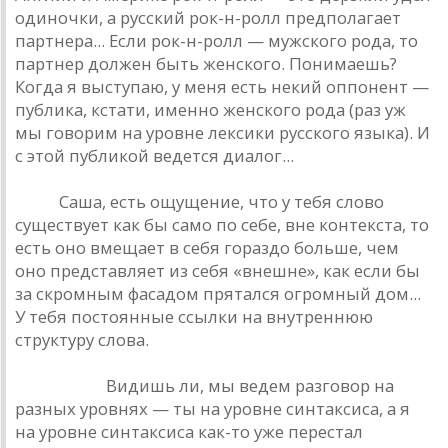
одиночки, а русский рок-н-ролл предполагает
партнера... Если рок-н-ролл — мужского рода, то
партнер должен быть женского. Понимаешь?
Когда я выступаю, у меня есть некий оппонент —
публика, кстати, именно женского рода (раз уж
мы говорим на уровне лексики русского языка). И
с этой публикой ведется диалог...
РИО.
Саша, есть ощущение, что у тебя слово
существует как бы само по себе, вне контекста, то
есть оно вмещает в себя гораздо больше, чем
оно представляет из себя «внешне», как если бы
за скромным фасадом прятался огромный дом...
У тебя постоянные ссылки на внутреннюю
структуру слова.
Башлачев.
Видишь ли, мы ведем разговор на
разных уровнях — ты на уровне синтаксиса, а я
на уровне синтаксиса как-то уже перестал