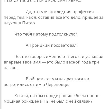
газетах твои статьи о РОК-СЕНТЯБРЕ...
Башлачев.
Да, это моя последняя профессия —
перед тем, как я, оставив все это дело, пришел за
наукой в Питер.
РИО.
Что тебя к этому подтолкнуло?
Башлачев.
А Троицкий посоветовал.
РИО.
Честно говоря, именно от него я и услышал
впервые твое имя — это было весной года три
назад...
Башлачев.
В общем-то, мы как раз тогда и
встретились с ним в Череповце.
РИО.
Кстати, в этом городе раньше была очень
мощная рок-сцена. Ты не был с ней связан?