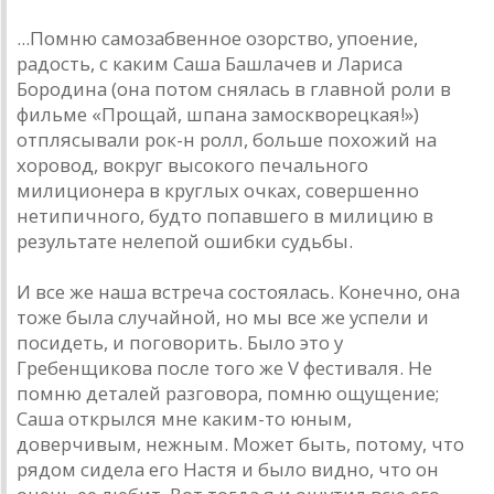
...Помню самозабвенное озорство, упоение,
радость, с каким Саша Башлачев и Лариса
Бородина (она потом снялась в главной роли в
фильме «Прощай, шпана замоскворецкая!»)
отплясывали рок-н ролл, больше похожий на
хоровод, вокруг высокого печального
милиционера в круглых очках, совершенно
нетипичного, будто попавшего в милицию в
результате нелепой ошибки судьбы.
И все же наша встреча состоялась. Конечно, она
тоже была случайной, но мы все же успели и
посидеть, и поговорить. Было это у
Гребенщикова после того же V фестиваля. Не
помню деталей разговора, помню ощущение;
Саша открылся мне каким-то юным,
доверчивым, нежным. Может быть, потому, что
рядом сидела его Настя и было видно, что он