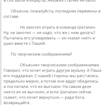
в СКК были концерты, никаких стычек не было.
РД.
Объясни, пожалуйста, последние перемены в
составе.
Кинчев.
Не захотел играть в команде Шаталин.
Ну, не захотел — не надо, что же с ним делать?
Пытались его уговаривать — он сказал «нет» и
ушел вместе с Пашей.
РД.
По творческим соображениям?
Кинчев.
Объяснял творческими соображениями.
Говорил, что хочет играть другую музыку. А Паша
его поддержал. С нашей стороны мы расстались
предельно мирно, а потом они вдруг обиделись
и посчитали, что их выгнали. На самом деле
никто их не выгонял, и если Шаталин сейчас
скажет, что хочет вернуться,— ради бога,
возвращайся.