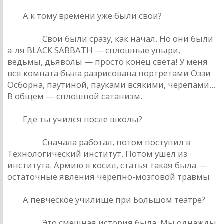
РД.
А к тому времени уже были свои?
Кинчев.
Свои были сразу, как начал. Но они были
а-ля ВLАСК SAВВАТН — сплошные упыри,
ведьмы, дьяволы — просто конец света! У меня
вся комната была разрисована портретами Оззи
Осборна, паутиной, пауками всякими, черепами...
В общем — сплошной сатанизм.
РД.
Где ты учился после школы?
Кинчев.
Сначала работал, потом поступил в
Технологический институт. Потом ушел из
института. Армию я косил, статья такая была —
остаточные явления черепно-мозговой травмы.
РД.
А певческое училище при Большом театре?
Кинчев.
Это смешная история была. Мы однажды