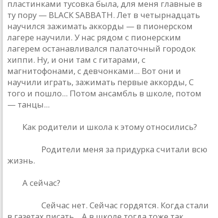
пластинками тусовка была, для меня главные в
ту пору — ВLАСК SABBATH. Лет в четырнадцать
научился зажимать аккорды — в пионерском
лагере научили. У нас рядом с пионерским
лагерем останавливался палаточный городок
хиппи. Ну, и они там с гитарами, с
магнитофонами, с девчонками... Вот они и
научили играть, зажимать первые аккорды, С
того и пошло... Потом ансамбль в школе, потом
— танцы...
РД.
Как родители и школа к этому относились?
Кинчев.
Родители меня за придурка считали всю
жизнь.
РД.
А сейчас?
Кинчев.
Сейчас нет. Сейчас гордятся. Когда стали
в газетах писать... А в школе тогда тоже так