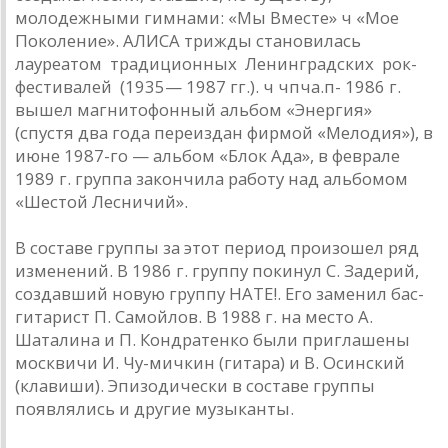
молодежными гимнами: «Мы Вместе» ч «Мое
Поколение». АЛИСА трижды становилась
лауреатом традиционных Ленинградских рок-
фестивалей (1935— 1987 гг.). ч чпча.п- 1986 г.
вышел магнитофонный альбом «Энергия»
(спустя два года переиздан фирмой «Мелодия»), в
июне 1987-го — альбом «Блок Ада», в феврале
1989 г. группа закончила работу над альбомом
«Шестой Лесничий».
В составе группы за этот период произошел ряд
изменений. В 1986 г. группу покинул С. Задерий,
создавший новую группу НАТЕ!. Его заменил бас-
гитарист П. Самойлов. В 1988 г. на место А.
Шаталина и П. Кондратенко были приглашены
москвичи И. Чу-мичкин (гитара) и В. Осинский
(клавиши). Эпизодически в составе группы
появлялись и другие музыканты.