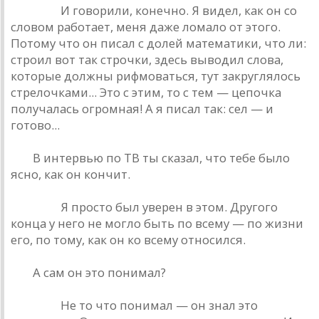
Кинчев.
И говорили, конечно. Я видел, как он со
словом работает, меня даже ломало от этого.
Потому что он писал с долей математики, что ли:
строил вот так строчки, здесь выводил слова,
которые должны рифмоваться, тут закруглялось
стрелочками... Это с этим, то с тем — цепочка
получалась огромная! А я писал так: сел — и
готово...
РД.
В интервью по ТВ ты сказал, что тебе было
ясно, как он кончит.
Кинчев.
Я просто был уверен в этом. Другого
конца у него не могло быть по всему — по жизни
его, по тому, как он ко всему относился.
РД.
А сам он это понимал?
Кинчев.
Не то что понимал — он знал это