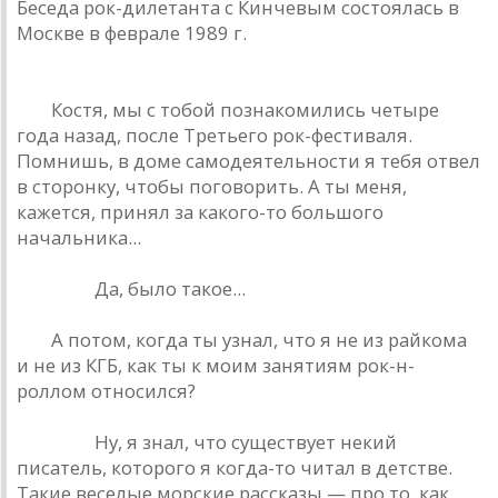
Беседа рок-дилетанта с Кинчевым состоялась в
Москве в феврале 1989 г.
РД.
Костя, мы с тобой познакомились четыре
года назад, после Третьего рок-фестиваля.
Помнишь, в доме самодеятельности я тебя отвел
в сторонку, чтобы поговорить. А ты меня,
кажется, принял за какого-то большого
начальника...
Кинчев.
Да, было такое...
РД.
А потом, когда ты узнал, что я не из райкома
и не из КГБ, как ты к моим занятиям рок-н-
роллом относился?
Кинчев.
Ну, я знал, что существует некий
писатель, которого я когда-то читал в детстве.
Такие веселые морские рассказы — про то, как