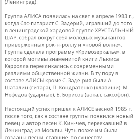
(Ленинград).
Группа АЛИСА появилась на свет в апреле 1983 г.,
когда бас-гитарист С. Задерий, игравший до того
в ленинградской хардовой группе ХРУСТАЛЬНЫЙ
ШАР, собрал вокруг себя молодых музыкантов,
приверженных рок-н-роллу и «новой волне».
Группа сделала программу «Кривозеркалье», в
которой мотивы знаменитой книги Льюиса
Кэрролла перекликались с современными
реалиями общественной жизни. В ту пору в
составе АЛИСЫ кроме С. Заде-рия были А.
Шаталин (гитара), П. Кондратенко (клавиши), М.
Нефедов (ударные), Б. Борисов (вокал, саксофон).
Настоящий успех пришел к АЛИСЕ весной 1985 г.
после того, как в составе группы появился новый
певец и автор песен К. Кин-чев, переехавший в
Ленинград из Москвы. Чуть позже им были
созданы песни, ставшие, по существу,