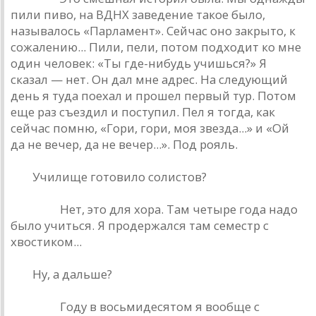
пили пиво, на ВДНХ заведение такое было,
называлось «Парламент». Сейчас оно закрыто, к
сожалению... Пили, пели, потом подходит ко мне
один человек: «Ты где-нибудь учишься?» Я
сказал — нет. Он дал мне адрес. На следующий
день я туда поехал и прошел первый тур. Потом
еще раз съездил и поступил. Пел я тогда, как
сейчас помню, «Гори, гори, моя звезда...» и «Ой
да не вечер, да не вечер...». Под рояль.
РД.
Училище готовило солистов?
Кинчев.
Нет, это для хора. Там четыре года надо
было учиться. Я продержался там семестр с
хвостиком...
РД.
Ну, а дальше?
Кинчев.
Году в восьмидесятом я вообще с