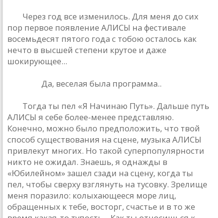
РД.
Через год все изменилось. Для меня до сих
пор первое появление АЛИСЫ на фестивале
восемьдесят пятого года с тобою осталось как
нечто в высшей степени крутое и даже
шокирующее...
Кинчев.
Да, веселая была программа..
РД.
Тогда ты пел «Я Начинаю Путь». Дальше путь
АЛИСЫ я себе более-менее представляю.
Конечно, можно было предположить, что твой
способ существования на сцене, музыка АЛИСЫ
привлекут многих. Но такой суперпопулярности
никто не ожидал. Знаешь, я однажды в
«Юбилейном» зашел сзади на сцену, когда ты
пел, чтобы сверху взглянуть на тусовку. Зрелище
меня поразило: колыхающееся море лиц,
обращенных к тебе, восторг, счастье и в то же
время какая-то тупость... Как ты относишься к