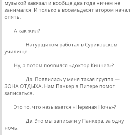
музыкой завязал и вообще два года ничем не
занимался. И только в восемьдесят втором начал
опять.
РД.
А как жил?
Кинчев.
Натурщиком работал в Суриковском
училище.
РД.
Ну, а потом появился «доктор Кинчев»?
Кинчев.
Да. Появилась у меня такая группа —
ЗОНА ОТДЫХА. Нам Панкер в Питере помог
записаться.
РД.
Это то, что называется «Нервная Ночь»?
Кинчев.
Да. Это мы записали у Панкера, за одну
ночь.