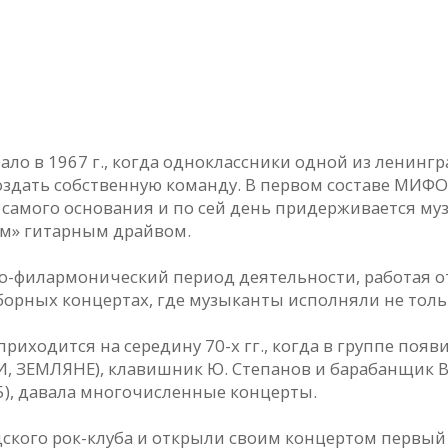
ло в 1967 г., когда одноклассники одной из ленинг
оздать собственную команду. В первом составе МИФОВ
па с самого основания и по сей день придерживается
ым» гитарным драйвом.
но-филармонический период деятельности, работая о
орных концертах, где музыканты исполняли не тольк
одится на середину 70-х гг., когда в группе появил
ЕМЛЯНЕ), клавишник Ю. Степанов и барабанщик В. Г
75), давала многочисленные концерты.
ого рок-клуба и открыли своим концертом первый ро