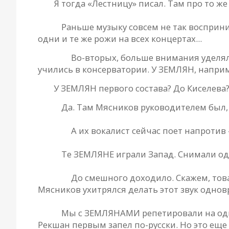
РД.
Я тогда «Лестницу» писал. Там про то же
Гена.
Раньше музыку совсем не так восприним
одни и те же рожи на всех концертах...
Сергей.
Во-вторых, больше внимания уделяло
учились в консерватории. У ЗЕМЛЯН, например
РД.
У ЗЕМЛЯН первого состава? До Киселева
Гена.
Да. Там Мясников руководителем был, 
Сергей.
А их вокалист сейчас поет напротив
Гена.
Те ЗЕМЛЯНЕ играли Запад. Снимали од
Сергей.
До смешного доходило. Скажем, тов
Мясников ухитрялся делать этот звук одно
Гена.
Мы с ЗЕМЛЯНАМИ репетировали на одной
Рекшан первым запел по-русски. Но это еще 