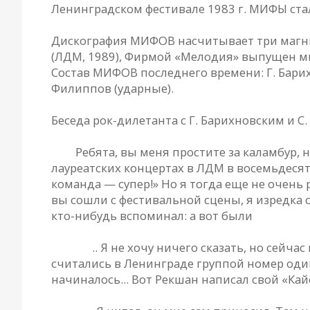
Ленинградском фестивале 1983 г. МИФЫ ста
Дискография МИФОВ насчитывает три магнито
(ЛДМ, 1989), Фирмой «Мелодия» выпущен м
Состав МИФОВ последнего времени: Г. Барихнов
Филиппов (ударные).
Беседа рок-дилетанта с Г. Барихновским и С
РД.
Ребята, вы меня простите за каламбур, 
лауреатских концертах в ЛДМ в восемьдесят
команда — супер!» Но я тогда еще не очень 
вы сошли с фестивальной сцены, я изредка с
кто-нибудь вспоминал: а вот были
МИФЫ.
.. Я не хочу ничего сказать, но сей
считались в Ленинграде группой номер один.
начиналось... Вот Рекшан написал свой «Кайф