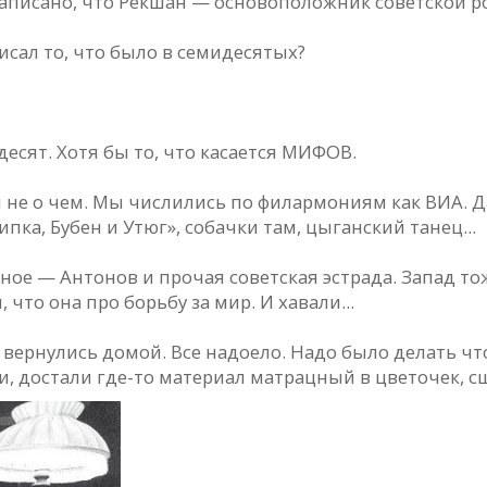
написано, что Рекшан — основоположник советской р
исал то, что было в семидесятых?
есят. Хотя бы то, что касается МИФОВ.
и не о чем. Мы числились по филармониям как ВИА.
ка, Бубен и Утюг», собачки там, цыганский танец...
ьное — Антонов и прочая советская эстрада. Запад тож
что она про борьбу за мир. И хавали...
вернулись домой. Все надоело. Надо было делать что
, достали где-то материал матрацный в цветочек, сш