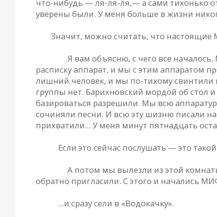
что-нибудь — ля-ля-ля,— а сами тихонько о
уверены были. У меня больше в жизни никог
РД.
Значит, можно считать, что настоящие 
Сергей.
Я вам объясню, с чего все началось
расписку аппарат, и мы с этим аппаратом п
лишний человек, и мы по-тихому свинтили н
группы нет. Барихновский мордой об стол и 
базироваться разрешили. Мы всю аппаратуру
сочиняли песни. И всю эту шизню писали на
прихватили... У меня минут пятнадцать остал
Гена.
Если это сейчас послушать — это тако
Сергей.
А потом мы вылезли из этой комнаты
обратно пригласили. С этого и начались МИФ
Гена.
...и сразу сели в «Водокачку».