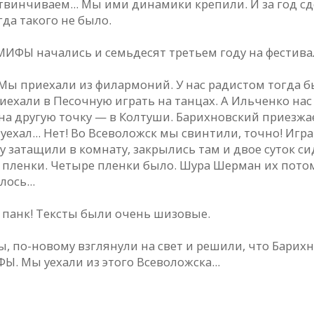
твинчиваем... Мы ими динамики крепили. И за год сд
да такого не было.
МИФЫ начались и семьдесят третьем году на фестив
. Мы приехали из филармоний. У нас радистом тогда 
риехали в Песочную играть на танцах. А Ильченко нас
а другую точку — в Колтуши. Барихновский приезжает 
уехал... Нет! Во Всеволожск мы свинтили, точно! Игра
 затащили в комнату, закрылись там и двое суток сид
 пленки. Четыре пленки было. Шура Шерман их потом 
ось...
й панк! Тексты были очень шизовые.
, по-новому взглянули на свет и решили, что Барихн
Ы. Мы уехали из этого Всеволожска...