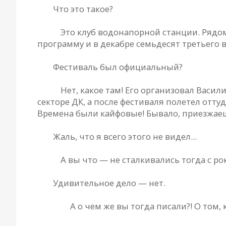
РД.
Что это такое?
Гена.
Это клуб водонапорной станции. Рядо
программу и в декабре семьдесят третьего 
РД.
Фестиваль был официальный?
Гена.
Нет, какое там! Его организовал Васил
секторе ДК, а после фестиваля полетел оттуд
Времена были кайфовые! Бывало, приезжаешь
РД.
Жаль, что я всего этого не видел...
Гена.
А вы что — не сталкивались тогда с р
РД.
Удивительное дело — нет.
Сергей.
А о чем же вы тогда писали?! О том,