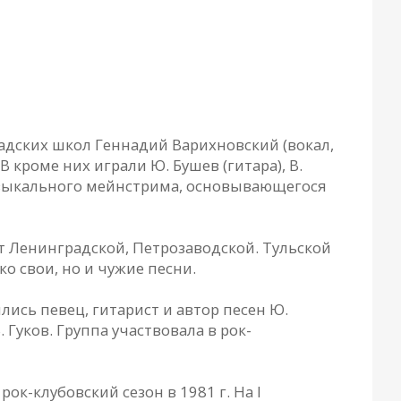
радских школ Геннадий Варихновский (вокал,
 кроме них играли Ю. Бушев (гитара), В.
 музыкального мейнстрима, основывающегося
т Ленинградской, Петрозаводской. Тульской
о свои, но и чужие песни.
ись певец, гитарист и автор песен Ю.
уков. Группа участвовала в рок-
к-клубовский сезон в 1981 г. На I