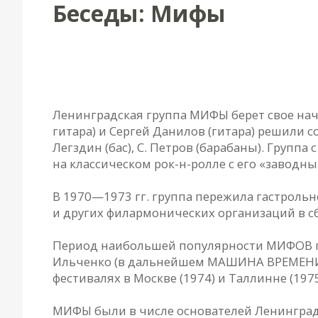
Беседы: Мифы
Беседы с музыкантами: МИФЫ
Ленинградская группа МИФЫ берет свое нача
гитара) и Сергей Данилов (гитара) решили с
Легздин (бас), С. Петров (барабаны). Груп
на классическом рок-н-ролле с его «заводн
В 1970—1973 гг. группа пережила гастроль
и других филармонических организаций в сб
Период наибольшей популярности МИФОВ прих
Ильченко (в дальнейшем МАШИНА ВРЕМЕНИ, З
фестивалях в Москве (1974) и Таллинне (19
МИФЫ были в числе основателей Ленинградск