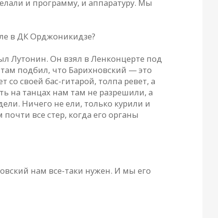
елали и программу, и аппаратуру. Мы
але в ДК Орджоникидзе?
был Лутонин. Он взял в Ленконцерте под
 там подбил, что Барихновский — это
со своей бас-гитарой, толпа ревет, а
ть на танцах нам там не разрешили, а
ели. Ничего не ели, только курили и
почти все стер, когда его органы
овский нам все-таки нужен. И мы его