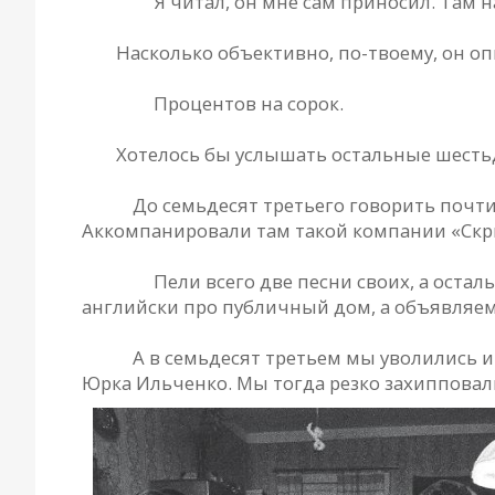
Сергей.
Я читал, он мне сам приносил. Там 
РД.
Насколько объективно, по-твоему, он оп
Сергей.
Процентов на сорок.
РД.
Хотелось бы услышать остальные шестьд
Гена.
До семьдесят третьего говорить почт
Аккомпанировали там такой компании «Скрип
Сергей.
Пели всего две песни своих, а остал
английски про публичный дом, а объявляем, 
Гена.
А в семьдесят третьем мы уволились и 
Юрка Ильченко. Мы тогда резко захипповали