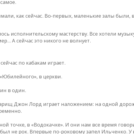
 самое.
али, как сейчас. Во-первых, маленькие залы были, вс
сь исполнительскому мастерству. Все хотели музык
... А сейчас это никого не волнует.
?
сейчас по кабакам играет.
 «Юбилейного», в церкви.
ин в один.
арищ Джон Лорд играет наложением: на одной дорож
временно.
 точке, в «Водокачке». И они нам все время говорил
был не рок. Впервые по-роковому запел Ильченко. У 