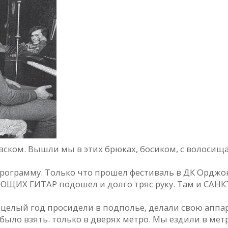
вском. Вышли мы в этих брюках, босиком, с волосищ
ограмму. Только что прошел фестиваль в ДК Орджон
ЩИХ ГИТАР подошел и долго тряс руку. Там и САНКТ
 целый год просидели в подполье, делали свою аппа
е было взять. только в дверях метро. Мы ездили в м