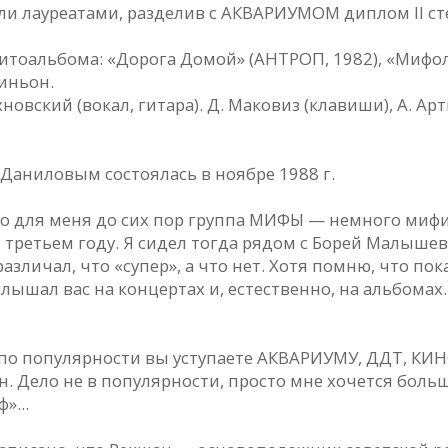
ли лауреатами, разделив с АКВАРИУМОМ диплом II ст
альбома: «Дорога Домой» (АНТРОП, 1982), «Мифологи
иньон.
ский (вокал, гитара). Д. Маковиз (клавиши), А. Артюх
. Даниловым состоялась в ноябре 1988 г.
но для меня до сих пор группа МИФЫ — немного мифич
 третьем году. Я сидел тогда рядом с Борей Малышев
различал, что «супер», а что нет. Хотя помню, что по
лышал вас на концертах и, естественно, на альбомах
час по популярности вы уступаете АКВАРИУМУ, ДДТ, КИ
 Дело не в популярности, просто мне хочется больше
»...