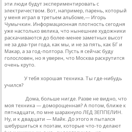
эти люди будут экспериментировать с
электричеством. Вот, например, парень, который
у меня играл в третьем альбоме,— Игорь
Чумычкин. Информационная плотность сегодня
уже настолько велика, что нынешние художники
раскачиваются до более-менее заметных высот
не за два-три года, как мы, и не за пять, как БГ и
Макар, а за год-полтора. Пусть я сейчас буду
голословен, но я уверен, что Москва раскрутится
очень круто.
Урлайт.
У тебя хорошая техника. Ты где-нибудь
учился?
Наумов.
Дома, больше нигде. Разве не видно, что
моя техника — доморощенная? А потом, ближе к
пятнадцати, по мне шарахнуло ЛЕД ЗЕППЕЛИН.
Ну, и к двадцати — Майк. До этого я пытался
шебуршиться к поэтам, которые что-то делают