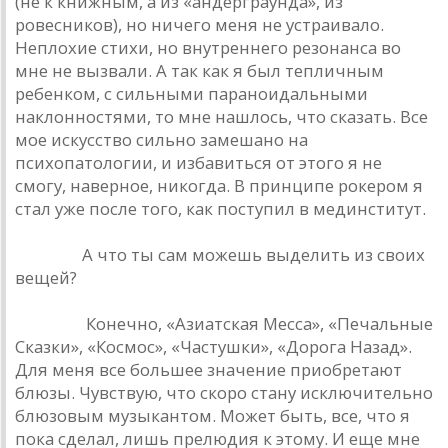
(не к книжным, а из «андерграунда», из
ровесников), но ничего меня не устраивало.
Неплохие стихи, но внутреннего резонанса во
мне не вызвали. А так как я был тепличным
ребенком, с сильными параноидальными
наклонностями, то мне нашлось, что сказать. Все
мое искусство сильно замешано на
психопатологии, и избавиться от этого я не
смогу, наверное, никогда. В принципе рокером я
стал уже после того, как поступил в мединститут.
Урлайт.
А что ты сам можешь выделить из своих
вещей?
Наумов.
Конечно, «Азиатская Месса», «Печальные
Сказки», «Космос», «Частушки», «Дорога Назад».
Для меня все большее значение приобретают
блюзы. Чувствую, что скоро стану исключительно
блюзовым музыкантом. Может быть, все, что я
пока сделал, лишь прелюдия к этому. И еще мне