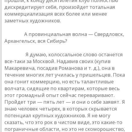
прошли, к концу десятилетия клуб полностью
дискредитирует себя, произойдет тотальная
коммерциализация всех более или менее
заметных художников.
Урлайт.
А провинциальная волна — Свердловск,
Архангельск, вся Сибирь?
Наумов.
Я думаю, колоссальное слово останется
все-таки за Москвой. Надавив своих (купив
Макаревича, посадив Романова и т. д.), она в
течение многих лет училась у пришельцев. Пока
она гонит коммерцию, но есть талантливые
волчата, сидящие по квартирам, которые весь
этот громадный опыт сейчас переваривают.
Пройдет три — пять лет — и они о себе заявят. Я
знаю человек четырех, в которых скрывается
потенциал крупных художников. Я не могу
сказать, что это рок в чистом виде, это какие-то
пограничные области, но это не скоморошество,