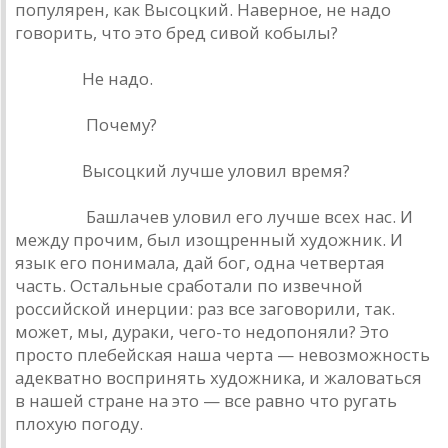
популярен, как Высоцкий. Наверное, не надо
говорить, что это бред сивой кобылы?
Урлайт.
Не надо.
Наумов.
Почему?
Урлайт.
Высоцкий лучше уловил время?
Наумов.
Башлачев уловил его лучше всех нас. И
между прочим, был изощренный художник. И
язык его понимала, дай бог, одна четвертая
часть. Остальные сработали по извечной
российской инерции: раз все заговорили, так.
может, мы, дураки, чего-то недопоняли? Это
просто плебейская наша черта — невозможность
адекватно воспринять художника, и жаловаться
в нашей стране на это — все равно что ругать
плохую погоду.