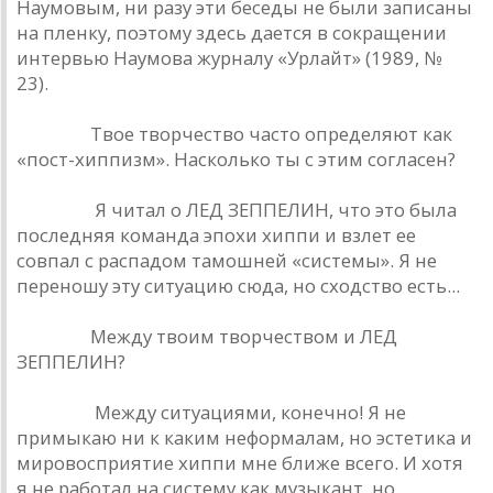
Наумовым, ни разу эти беседы не были записаны
на пленку, поэтому здесь дается в сокращении
интервью Наумова журналу «Урлайт» (1989, №
23).
Урлайт.
Твое творчество часто определяют как
«пост-хиппизм». Насколько ты с этим согласен?
Наумов.
Я читал о ЛЕД ЗЕППЕЛИН, что это была
последняя команда эпохи хиппи и взлет ее
совпал с распадом тамошней «системы». Я не
переношу эту ситуацию сюда, но сходство есть...
Урлайт.
Между твоим творчеством и ЛЕД
ЗЕППЕЛИН?
Наумов.
Между ситуациями, конечно! Я не
примыкаю ни к каким неформалам, но эстетика и
мировосприятие хиппи мне ближе всего. И хотя
я не работал на систему как музыкант, но,