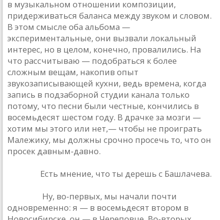
в музыкальном отношении композиции,
придерживаться баланса между звуком и словом.
В этом смысле оба альбома —
экспериментальные, они вызвали локальный
интерес, но в целом, конечно, провалились. На
что рассчитываю — подобраться к более
сложным вещам, накопив опыт
звукозаписывающей кухни, ведь времена, когда
запись в подзаборной студии канала только
потому, что песни были честные, кончились в
восемьдесят шестом году. В драчке за мозги —
хотим мы этого или нет,— чтобы не проиграть
Малежику, мы должны срочно просечь то, что он
просек давным-давно.
Урлайт.
Есть мнение, что ты дерешь с Башлачева.
Наумов.
Ну, во-первых, мы начали почти
одновременно: я — в восемьдесят втором в
Новосибирске, он — в Череповце. Во-вторых,