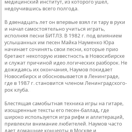
медицинский институт, из которого ушел,
недоучившись всего полгода.
В двенадцать лет он впервые взял ги тару в руки
и начал самостоятельно учиться играть,
исполняя песни БИТЛЗ. В 1982 г. под влиянием
услышанных им песен Майка Науменко Юра
начинает сочинять свои песни, которые прио
бретают некоторую известность в Новосибирске
и служат причиной идео логических разборок. Не
дожидаясь их окончания, Наумов покидает
Новосибирск и обосновывается в Ленинграде,
где в 1987 г. становится членом Ленинградского-
рок клуба.
Блестящая самобытная техника игры на гитаре,
изощренные тексты его песен-баллад, где
широко используется игра рифм и аллитераций,
привлекли внимание любителей. Наумов часто
дает домашние концерты в Москве и