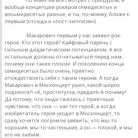
вообще концепции рокеров семидесятых и
восьмидесятых разные, и ты, по-моему, ближе к
первым (отсюда и «пост-хиппизм»).
Наумов.
Макарович первым у нас заявил рок-
героя. Кто этот герой? Кайфовый парень с
сильным дидактическим потенциалом. А все
остальные должны отчитываться перед ним,
почему они такие плохие. И поколению конца
семидесятых было очень приятно
отождествлять себя с таким героем. А когда
Макарович в Москонцерт ушел, какой шорох
поднялся?! «А, проститутка, предал!» А почему?
Да потому, что люди сжились с приятным
чувством, что они — как тот герой, и когда
изобретатель героя уходит в Москонцерт, то
сразу хочется погромче заявить, что мы-то
хорошие, мы-то чистенькие, а он — плохой, и мы
его не любим.