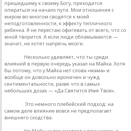
пришедшему к своему Богу, приходится
опираться на начало пути. Мои отношения с
миром во многом сводятся к моей
неподготовленности, к эффекту тепличного
ребенка. Я не перестаю офигевать от всего, что со
мной творится. А если люди обламываются —
значит, не хотят напрячь мозги.
Урлайт.
Несколько удивляет, что ты среди.
влияний в первую очередь указал на Майка. Хотя
бы потому, что у Майка нет слова «мама» и
вообще он довольно ироничен и чужд
сентиментальности, разве что в самых
небольших дозах — «Да Святится Имя Твое».
Наумов.
Это немного плебейский подход: на
самом деле влияние вовсе не предполагает
внешнего сходства.
Урлайт.
Но Майк на все смотрел с прищуром, и