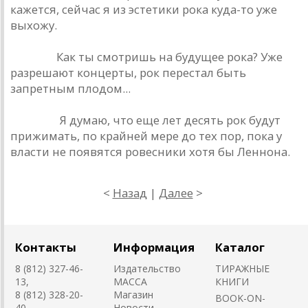
кажется, сейчас я из эстетики рока куда-то уже
выхожу.
Урлайт.
Как ты смотришь на будущее рока? Уже
разрешают концерты, рок перестал быть
запретным плодом...
Наумов.
Я думаю, что еще лет десять рок будут
прижимать, по крайней мере до тех пор, пока у
власти не появятся ровесники хотя бы Леннона.
<
Наза
д
|
Далее
>
Контакты
Информация
Каталог
8 (812) 327-46-
Издательство
ТИРАЖНЫЕ
13,
MACCA
КНИГИ
8 (812) 328-20-
Магазин
BOOK-ON-
40,
Новости