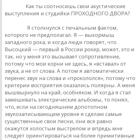
Урлайт.
Как ты соотносишь свои акустические
выступления и студийки ПРОХОДНОГО ДВОРА?
Наумов.
Я столкнулся с печальным фактом,
которого не предполагал. Я — выкормыш
западного рока, и когда люди говорят, что
Высоцкий — первый в России рокер, может, это и
так, но у меня это вызывает сопротивление,
потому что мои корни не здесь, я «вставал» от
звука, а не от слова. А потом я автоматически
перенес звук на слова и «прокололся», потому что
критерии восприятия оказались полярны. А меня
вышвырнуло на край, особняком. И когда я стал
замешивать электрические альбомы, то понял,
что, если на сегодняшнем допотопном
звукозаписывающем уровне я сделаю самые
существенные свои песни, они все равно
окажутся холостым выстрелом и впредь мне
следует ориентироваться на более примитивные