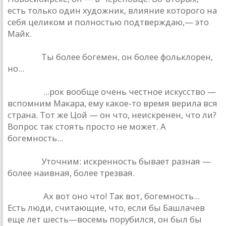
есть только один художник, влияние которого на
себя целиком и полностью подтверждаю,— это
Майк.
Урлайт.
Ты более богемен, он более фольклорен,
но...
Наумов.
...рок вообще очень честное искусство —
вспомним Макара, ему какое-то время верила вся
страна. Тот же Цой — он что, неискренен, что ли?
Вопрос так стоять просто не может. А
богемность...
Урлайт.
Уточним: искренность бывает разная —
более наивная, более трезвая.
Наумов.
Ах вот оно что! Так вот, богемность...
Есть люди, считающие, что, если бы Башлачев
еще лет шесть—восемь порубился, он был бы