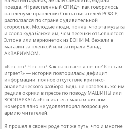
на магнитофонах, летали самолеты, ездили
поезда. «Нравственный СПИД», как говорилось
на пленуме правления Союза писателей РСФСР,
расползался по стране с удивительной
скоростью. Молодые люди, поняв, что эта музыка
и слова куда ближе им, чем песенки отъевшегося
Элтона или марионеток из БОНИ М, бежали в
магазин за пленкой или затирали Запад
АКВАРИУМОМ.
«Кто это? Что это? Как называется песня? Кто там
играет?» — история повторилась: дефицит
информации, полное отсутствие критико-
аналитического разбора. Ведь не назовешь же им
редкие окрики в прессе по поводу МАШИНЫ или
ЗООПАРКА! А «Рокси» с его малым числом
номеров явно не удовлетворял возросшую
армию читателей.
Я прошел в своем роде тот же путь, что и многие