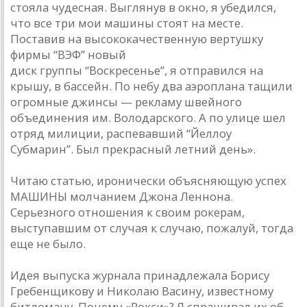
стояла чудесная. Выглянув в окно, я убедился,
что все три мои машины стоят на месте.
Поставив на высококачественную вертушку
фирмы “ВЭФ” новый
диск группы “Воскресенье”, я отправился на
крышу, в бассейн. По небу два аэроплана тащили
огромные джинсы — рекламу швейного
объединения им. Володарского. А по улице шел
отряд милиции, распевавший “Йеллоу
Субмарин”. Был прекрасный летний день».
Читаю статью, иронически объясняющую успех
МАШИНЫ молчанием Джона Леннона.
Серьезного отношения к своим рокерам,
выступавшим от случая к случаю, пожалуй, тогда
еще не было.
Идея выпуска журнала принадлежала Борису
Гребенщикову и Николаю Васину, известному
битломану. Почему «Рокси»? Я спрашивал их об