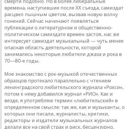
смерти подобно. Но в более либеральные
времена, наступившие после XX съезда, самиздат
расцвел пышным цветом, вызвав новую волну
гонений. Сейчас начинают появляться
публикации о литературном и общественно-
политическом самиздате времен застоя, нас же
интересует самиздат музыкальный — чуть менее
опасная область деятельности, которой
занимались некоторые любители джаза и рока в
70—80-е годы.
Мое знакомство с рок-музыкой отечественных
образцов протекало параллельно с чтением
ленинградского любительского журнала «Рокси»,
потом к нему добавился журнал «РИО». Как и
везде, я употребляю термин «любительский» в
определенном смысле: так же, как и музыканты, о
которых они писали, журналисты, критики,
редакторы и издатели музыкальных журналов
делали все на свой страх и риск, бесцензурно,