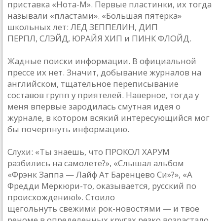
приставка «Нота-М». Первые пластинки, их тогда
называли «пластами». «Большая пятерка»
школьных лет: ЛЕД ЗЕППЕЛИН, ДИП
ПЕРПЛ, СЛЭЙД, ЮРАЙЯ ХИП и ПИНК ФЛОЙД.
Жадные поиски информации. В официальной
прессе их нет. Значит, добывание журналов на
английском, тщательное переписывание
составов групп у приятелей. Наверное, тогда у
меня впервые зародилась смутная идея о
журнале, в котором всякий интересующийся мог
бы почерпнуть информацию.
Слухи: «Ты знаешь, что ПРОКОЛ ХАРУМ
разбились на самолете?», «Слышал альбом
«Фрэнк Заппа — Лайф Ат Баренцево Си»?», «А
Фредди Меркюри-то, оказывается, русский по
происхождению!». Стоило
щегольнуть свежими рок-новостями — и твое
реноме в определенных кругах резко возрастало.