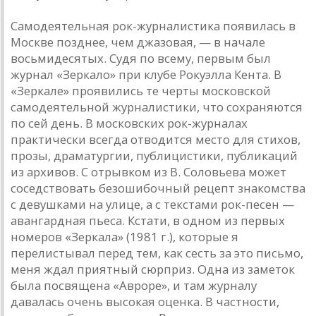
Самодеятельная рок-журналистика появилась в
Москве позднее, чем джазовая, — в начале
восьмидесятых. Судя по всему, первым был
журнал «Зеркало» при клубе Рокуэлла Кента. В
«Зеркале» проявились те черты московской
самодеятельной журналистики, что сохраняются
по сей день. В московских рок-журналах
практически всегда отводится место для стихов,
прозы, драматургии, публицистики, публикаций
из архивов. С отрывком из В. Соловьева может
соседствовать безошибочный рецепт знакомства
с девушками на улице, а с текстами рок-песен —
авангардная пьеса. Кстати, в одном из первых
номеров «Зеркала» (1981 г.), которые я
перелистывал перед тем, как сесть за это письмо,
меня ждал приятный сюрприз. Одна из заметок
была посвящена «Авроре», и там журналу
давалась очень высокая оценка. В частности,