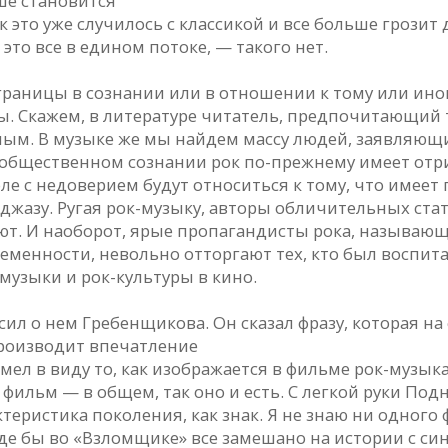
ше становится
то уже случилось с классикой и все больше грозит д
то все в едином потоке, — такого нет.
границы в сознании или в отношении к тому или ино
ы. Скажем, в литературе читатель, предпочитающий 
ым. В музыке же мы найдем массу людей, заявляющих
м общественном сознании рок по-прежнему имеет отр
е с недоверием будут относиться к тому, что имеет
 джазу. Ругая рок-музыку, авторы обличительных ст
уют. И наоборот, ярые пропагандисты рока, называющ
енности, невольно отторгают тех, кто был воспитан
музыки и рок-культуры в кино.
ил о нем Гребенщикова. Он сказал фразу, которая на
производит впечатление
мел в виду то, как изображается в фильме рок-музык
л фильм — в общем,
так оно и есть. С легкой руки По
ктеристика поколения, как знак. Я не знаю ни одног
оде бы во «Взломщике» все замешано на истории с си