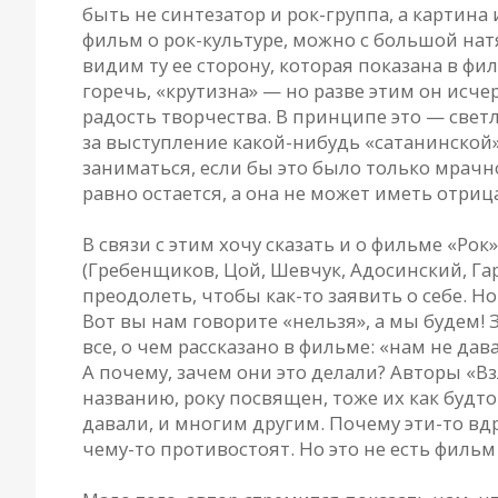
быть не синтезатор и рок-группа, а картина
фильм о рок-культуре, можно с большой нат
видим ту ее сторону, которая показана в фил
горечь, «крутизна» — но разве этим он исч
радость творчества. В принципе это — светл
за выступление какой-нибудь «сатанинской»
заниматься, если бы это было только мрачн
равно остается, а она не может иметь отриц
В связи с этим хочу сказать и о фильме «Р
(Гребенщиков, Цой, Шевчук, Адосинский, Га
преодолеть, чтобы как-то заявить о себе. Н
Вот вы нам говорите «нельзя», а мы будем!
все, о чем рассказано в фильме: «нам не да
А почему, зачем они это делали? Авторы «Вз
названию, року посвящен, тоже их как будто
давали, и многим другим. Почему эти-то вд
чему-то противостоят. Но это не есть фильм 