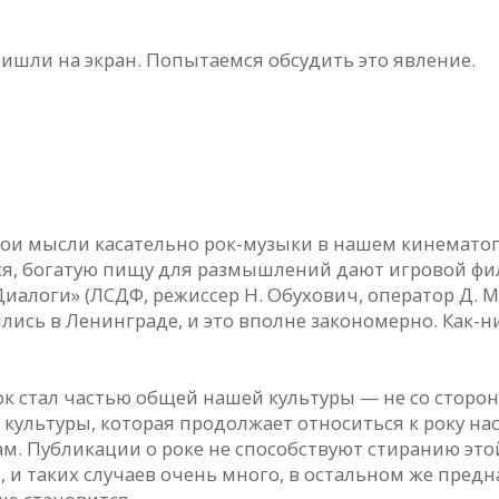
ришли на экран. Попытаемся обсудить это явление.
и мысли касательно рок-музыки в нашем кинематогр
жется, богатую пищу для размышлений дают игровой ф
логи» (ЛСДФ, режиссер Н. Обухович, оператор Д. Мас
вились в Ленинграде, и это вполне закономерно. Как-
ок стал частью общей нашей культуры — не со сторо
й культуры, которая продолжает относиться к року на
м. Публикации о роке не способствуют стиранию это
 и таких случаев очень много, в остальном же пре