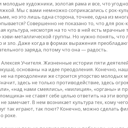
 и молодые художники, золотая рама и все, что угодн
яжкой. Мы с вами немножко соприкасались с рок-культ
ьме, но это лишь одна сторона, точнее, одна из многих
ерпывается? Совершенно не показано то, что для ро
ая культура, несмотря на то что в ней есть мрачные 
 хэви-металлической группы. Но нужно понять, что л
о и зло. Даже когда в формах выражения преобладают
ательного заряда, потому что она — радость.
ок» Алексея Учителя. Жизненные истории пяти деятел
ркуша), основаны на идее преодоления. Конечно, на
о не на преодолении же строится упорство молодых м
 Значит, здесь не только противодействие, здесь огр
вали», «над нами смеялись», «милиция», «органы» и п
ломщика» не ставят себе целью ответить на эти вопр
 не замечает. В нем возникает культура тех, кому чег
руг так играют, так поют? Конечно, можно сделать ф
о роке.