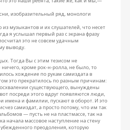
что это наши ребята, такие же, как и мы,—
песни, изобразительный ряд, монологи
о из музыкантов и их слушателей, что несет
гда я услышал первый раз с экрана фразу
 посчитал это не совсем удачным
му выводу.
ых. Тогда Вы с этим тезисом не
и ничего, кроме рок-н-ролла, не было, то
чилось хождение по рукам самиздата в
Потом это прекратилось по разным причинам:
ем восхвалении существующего, вынуждены
вот посреди этого вдруг появляются люди,
ои имена и фамилии, пускают в оборот. И это
счез самиздат, а просто потому, что им так
льбомов — пусть не на пластмассе, так на
ка начала массовое наступление на стену
я убежденного преодоления, которую