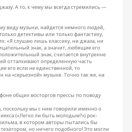
жазу. А то, к чему мы всегда стремились —
му виду музыки, найдется немного людей,
только детективы или только фантастику,
: «Я слушаю лишь классику, ни джаза, ни
ицательный знак, а значит, любящие его
 положительный знак, считается внутренне
атей отталкивают определенную часть
ие его если не единственной, то
 на «серьезной» музыке. Точно так же, на
 фоне общих восторгов прессы по поводу
а, поскольку мы с ним говорили именно о
дниекса («Легко ли быть молодым?») рок-
о фильма, в котором авторы пытались бы
нтезатором, но ничего подобного! Это могли