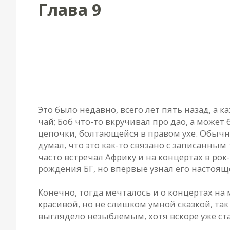
Глава 9
Глава 9.
МЭ: «У тебя есть большие друзья...»
Это было недавно, всего лет пять назад, а 
чай; Боб что-то вкручивал про дао, а может
цепочки, болтающейся в правом ухе. Обычно
думал, что это как-то связано с записанн
часто встречал Африку и на концертах в рок
рождения БГ, но впервые узнал его настояще
Конечно, тогда мечталось и о концертах на 
красивой, но не слишком умной сказкой, так
выглядело незыблемым, хотя вскоре уже стал