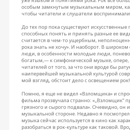
уже языком и понятиями рока. Рок все боль
особым замкнутым музыкальным миром, как э
чтобы читатели и слушатели воспринимали э
До тех пор пока существуют искусственные 
способных понять и принять разные ее вид
считается в чем-то ущербным, неполноценн
рока знать не хочу». И наоборот. В широко
люди, в особенности молодые люди, поневол
богатым,— к симфонической музыке, опере,
читателей от того, за что они вроде бы рат
наипервейшей музыкальной культурой соврем
мой взгляд, обстоит дело с освещением рок!
Помню, я еще не видел «Взломщика» и спрос
фильма прозвучала странно: «„Взломщик” 
грязного и сырого подвала». Очевидно, он и
музыкальной стороне. Недавно я посмотре
музыка сейчас используется в кино как хара
разобраться в рок-культуре как таковой. Вр