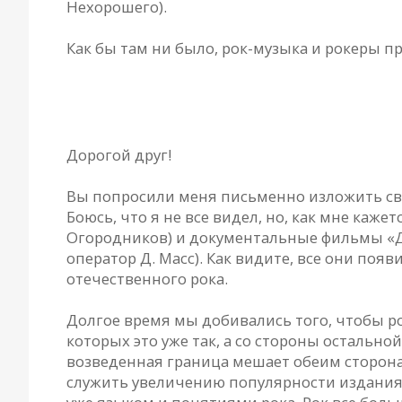
Нехорошего).
Как бы там ни было, рок-музыка и рокеры п
Андрей Гаврилов — рок-дилетанту
Дорогой друг!
Вы попросили меня письменно изложить сво
Боюсь, что я не все видел, но, как мне ка
Огородников) и документальные фильмы «Диа
оператор Д. Масс). Как видите, все они поя
отечественного рока.
Долгое время мы добивались того, чтобы р
которых это уже так, а со стороны остально
возведенная граница мешает обеим сторона
служить увеличению популярности издания,