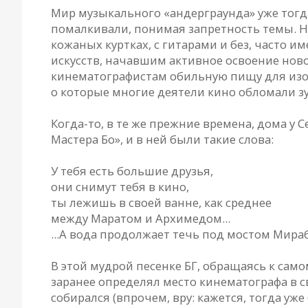
Мир музыкального «андерграунда» уже тогд
помалкивали, понимая запретность темы. Н
кожаных куртках, с гитарами и без, часто
искусств, начавшим активное освоение ново
кинематографистам обильную пищу для изоб
о которые многие деятели кино обломали з
Когда-то, в те же прежние времена, дома у
Мастера Бо», и в ней были такие слова:
У тебя есть большие друзья,
они снимут тебя в кино,
ты лежишь в своей ванне, как среднее
между Маратом и Архимедом...
...А вода продолжает течь под мостом Мирабо
В этой мудрой песенке БГ, обращаясь к сам
заранее определял место кинематографа в св
собирался (впрочем, вру: кажется, тогда у