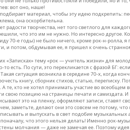
о они не только противостояли и победили, но и то, 
ев: вот оно, наше!
Он подбирает материал, чтобы эту идею подкрепить: 
млема, она оскорбительна.
нет радости творчества, нет того светлого для каждог
ешили, что это им не нужно. Но интересно другое. Ко
иду 70-е годы) не было ничего, кроме рок-н-ролла, я
ти, и потом, обдумывая ее, я пришел к очень странно
оих «Записках» тему «рок — учитель жизни» для молод
то есть. По сути, это перекликается с фразой БГ: есл
Такая ситуация возникла в середине 70-х, когда кон
рочесть книгу, сборник стихов, статью, переписку. 
сь. А те, кто не хотел принимать участие во всеобщ
и свою позицию на страницы печати и самиздата. И 
писывают это на пленку, оформляют записи, ставят св
м, заметьте, делают они это совсем не потому, что и
записывать и выпускать в свет подобие музыкальных а
поначалу, что этого нельзя делать! Именно рок-музы
 стены молчания — даже не замечая ее. Поэтому иде