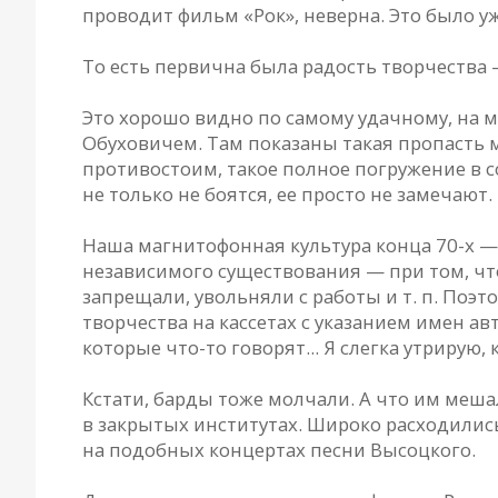
проводит фильм «Рок», неверна. Это было 
То есть первична была радость творчества 
Это хорошо видно по самому удачному, на м
Обуховичем. Там показаны такая пропасть ме
противостоим, такое полное погружение в с
не только не боятся, ее просто не замечаю
Наша магнитофонная культура конца 70-х — 
независимого существования — при том, чт
запрещали, увольняли с работы и т. п. Поэ
творчества на кассетах с указанием имен ав
которые что-то говорят... Я слегка утриру
Кстати, барды тоже молчали. А что им мешал
в закрытых институтах. Широко расходили
на подобных концертах песни Высоцкого.