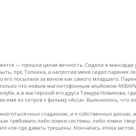
Вступление рок-дилетанта
кажется — прошла целая вечность. Сидели в мансарде
 быть, про Толкина, а напротив меня сидел паренек л
 его посылали за вином как самого младшего. Парень
ым только что новым магнитофонным альбомом АКВАРИ
-клубе, и в мастерской его друга Тимура Новикова, г
е имя из титров к фильму «Асса». Выяснилось, что зо
многотысячных стадионах, и о собственных дисках, и 
 как требовало либо ломки системы, либо ломки твор
о кое-где давать трещины. Кончалась эпоха застоя, н