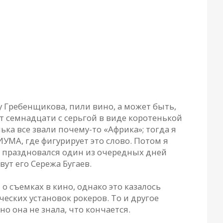
 у Гребенщикова, пили вино, а может быть,
ет семнадцати с серьгой в виде коротенькой
ка все звали почему-то «Африка»; тогда я
УМА, где фигурирует это слово. Потом я
де праздновался один из очередных дней
вут его Сережа Бугаев.
о съемках в кино, однако это казалось
ческих установок рокеров. То и другое
о она не знала, что кончается.