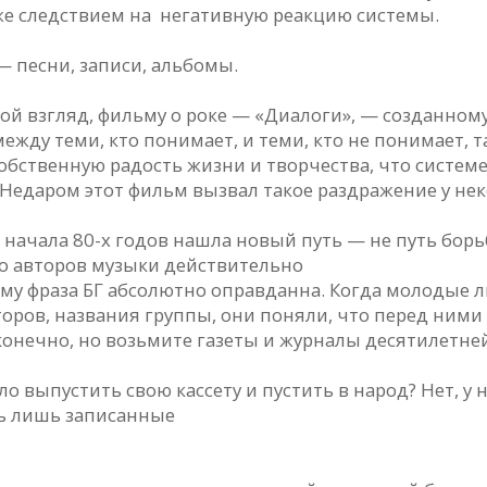
уже следствием на негативную реакцию системы.
— песни, записи, альбомы.
ой взгляд, фильму о роке — «Диалоги», — созданном
жду теми, кто понимает, и теми, кто не понимает, т
обственную радость жизни и творчества, что системе
т. Недаром этот фильм вызвал такое раздражение у н
начала 80-х годов нашла новый путь — не путь борьб
о авторов музыки действительно
тому фраза БГ абсолютно оправданна. Когда молодые
торов, названия группы, они поняли, что перед ними
ю, конечно, но возьмите газеты и журналы десятилетн
о выпустить свою кассету и пустить в народ? Нет, у
сь лишь записанные