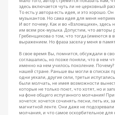
Мало того, автор стремится показать нам, чт
здесь включается чуть ли не церковный расп
То есть у автора есть идея, и это хорошо. 
музыкантов. Но сама идея для меня неприе
И вот почему. Как и во «Взломщике», здесь 
им всем рок-музыка. Допустим, что авторы р
Гребенщикова о том, что тогда (имеются в в
выражением. Но фраза засела у меня в памя
В свое время Вы, помнится, обсуждали в св
соглашались, но позже поняли, что в нем что-
именно на нем училось поколение. Почему? 
нашей стране. Раньше вы могли в списках п
одни уехали, другие сели, третьи испугали
были молчать, не имея возможности вынест
которые не только поют, что хотят, но и за
на фоне общего испуганного молчания! Приче
хочется: хочется сочинять песни, петь их, 
магнитной ленте. Они даже не подозревали 
молчания, и что самое оскорбительное для