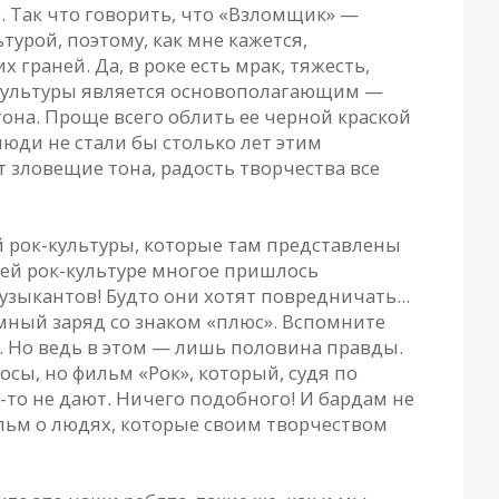
о. Так что говорить, что «Взломщик» —
урой, поэтому, как мне кажется,
 граней. Да, в роке есть мрак, тяжесть,
к-культуры является основополагающим —
тона. Проще всего облить ее черной краской
юди не стали бы столько лет этим
 зловещие тона, радость творчества все
ей рок-культуры, которые там представлены
шей рок-культуре многое пришлось
узыкантов! Будто они хотят повредничать...
омный заряд со знаком «плюс». Вспомните
р. Но ведь в этом — лишь половина правды.
осы, но фильм «Рок», который, судя по
о-то не дают. Ничего подобного! И бардам не
ильм о людях, которые своим творчеством