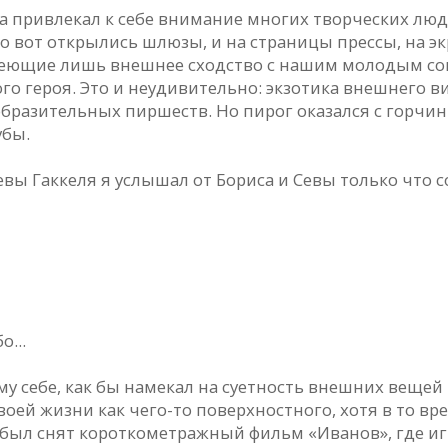
а привлекал к себе внимание многих творческих люд
о вот открылись шлюзы, и на страницы прессы, на 
 имеющие лишь внешнее сходство с нашим молодым с
го героя. Это и неудивительно: экзотика внешнего 
разительных пиршеств. Но пирог оказался с горчинк
убы.
 Севы Гаккеля я услышал от Бориса и Севы только что
...
ому себе, как бы намекал на суетность внешних веще
оей жизни как чего-то поверхностного, хотя в то вре
же был снят короткометражный фильм «Иванов», где иг