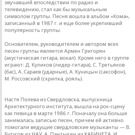
звучавший впоследствии по радио и
телевидению, стал как бы музыкальным
символом группы. Песня вошла в альбом «Кома»,
записанный в 1987 г. и еще более укрепивший
популярность группы.
Основателем, руководителем и автором всех
песен группы является Армен Григорян
(акустическая гитара, вокал). Кроме него в группе
играют: Д. Куликов (лидер-гитара), С. Третьяков
(бас), А. Сараев (ударные), А. Куницын (саксофон),
М. Россовский (скрипка, рояль).
НАСТЯ
Настя Полева из Свердловска, выпускница
Архитектурного института, вышла на рок-сцену
как певица в марте 1986 г. Поначалу она больше
занималась записью песен, причем ей активно
помогали ведущие свердловские музыканты — В.
Бутусов из НАУ, А. Пантыкин из КАБИНЕТА. И.