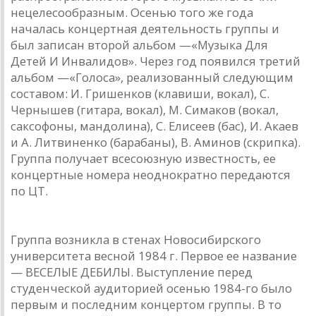
нецелесообразным. Осенью того же года
началась концертная деятельность группы и
был записан второй альбом —«Музыка Для
Детей И Инвалидов». Через год появился третий
альбом —«Голоса», реализованный следующим
составом: И. Гришенков (клавиши, вокал), С.
Чернышев (гитара, вокал), М. Симаков (вокал,
саксофоны, мандолина), С. Елисеев (бас), И. Акаев
и А. Литвиненко (барабаны), В. Аминов (скрипка).
Группа получает всесоюзную известность, ее
концертные номера неоднократно передаются
по ЦТ.
КЛАССИФИКАЦИЯ Д
Группа возникла в стенах Новосибирского
университета весной 1984 г. Первое ее название
— ВЕСЕЛЫЕ ДЕБИЛЫ. Выступление перед
студенческой аудиторией осенью 1984-го было
первым и последним концертом группы. В то