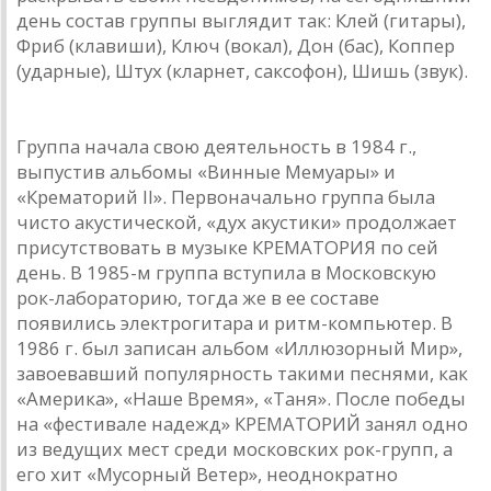
день состав группы выглядит так: Клей (гитары),
Фриб (клавиши), Ключ (вокал), Дон (бас), Коппер
(ударные), Штух (кларнет, саксофон), Шишь (звук).
КРЕМАТОРИЙ
Группа начала свою деятельность в 1984 г.,
выпустив альбомы «Винные Мемуары» и
«Крематорий II». Первоначально группа была
чисто акустической, «дух акустики» продолжает
присутствовать в музыке КРЕМАТОРИЯ по сей
день. В 1985-м группа вступила в Московскую
рок-лабораторию, тогда же в ее составе
появились электрогитара и ритм-компьютер. В
1986 г. был записан альбом «Иллюзорный Мир»,
завоевавший популярность такими песнями, как
«Америка», «Наше Время», «Таня». После победы
на «фестивале надежд» КРЕМАТОРИЙ занял одно
из ведущих мест среди московских рок-групп, а
его хит «Мусорный Ветер», неоднократно