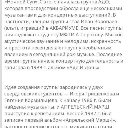
«Ночной Суп». С этого началась группа АДО,
которая впоследствии обросла еще несколькими
музыкантами для концертных выступлений. В
частности, членом группы стал Иван Воропаев
(альт), игравший в АКВАРИУМЕ. Все песни группы
принадлежат студенту МФТИ А. Горохову. Мягкое
акустическое звучание и мелодизм, искренность
и простота песен делают группу необычным
явлением в сегодняшней рок-музыке. Последнее
время группа начала концертную деятельность и
записала в 1989 г. альбом «Адо И Дочь».
АПРЕЛЬСКИЙ МАРШ
Идея создания группы зародилась у двух
свердловских студентов — Игоря Гришенкова и
Евгения Кормильцева. К началу 1986 г. были
найдены музыканты, и АПРЕЛЬСКИЙ МАРШ
приступил к репетициям. Весной 1987 г. был
записан первый альбом «Апрельский Марш-I»,
распространение которого музыканты сочли