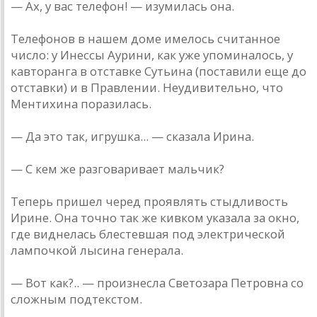
— Ах, у вас телефон! — изумилась она.
Телефонов в нашем доме имелось считанное
число: у Инессы Аурини, как уже упоминалось, у
кавторанга в отставке Сутьина (поставили еще до
отставки) и в Правлении. Неудивительно, что
Ментихина поразилась.
— Да это так, игрушка... — сказала Ирина.
— С кем же разговаривает мальчик?
Теперь пришел черед проявлять стыдливость
Ирине. Она точно так же кивком указала за окно,
где виднелась блестевшая под электрической
лампочкой лысина генерала.
— Вот как?.. — произнесла Светозара Петровна со
сложным подтекстом.