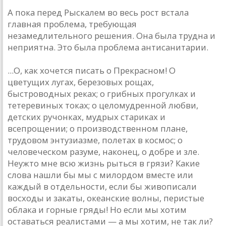
А пока перед Рыскалем во весь рост встала
главная проблема, требующая
незамедлительного решения. Она была трудна и
неприятна. Это была проблема антисанитарии.
...О, как хочется писать о Прекрасном! О
цветущих лугах, березовых рощах,
быстроводных реках; о грибных прогулках и
тетеревиных токах; о целомудренной любви,
детских ручонках, мудрых стариках и
всепрощении; о производственном плане,
трудовом энтузиазме, полетах в космос; о
человеческом разуме, наконец, о добре и зле.
Неужто мне всю жизнь рыться в грязи? Какие
слова нашли бы мы с милордом вместе или
каждый в отдельности, если бы живописали
восходы и закаты, океанские волны, перистые
облака и горные гряды! Но если мы хотим
оставаться реалистами — а мы хотим, не так ли?