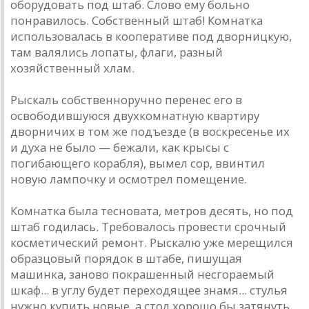
оборудовать под штаб. Слово ему больно
понравилось. Собственный штаб! Комнатка
использовалась в кооперативе под дворницкую,
там валялись лопаты, флаги, разный
хозяйственный хлам.
Рыскаль собственноручно перенес его в
освободившуюся двухкомнатную квартиру
дворничих в том же подъезде (в воскресенье их
и духа не было — бежали, как крысы с
погибающего корабля), вымел сор, ввинтил
новую лампочку и осмотрел помещение.
Комнатка была тесновата, метров десять, но под
штаб годилась. Требовалось провести срочный
косметический ремонт. Рыскалю уже мерещился
образцовый порядок в штабе, пишущая
машинка, заново покрашенный несгораемый
шкаф... в углу будет переходящее знамя... стулья
нужно купить новые, а стол хорошо бы затянуть