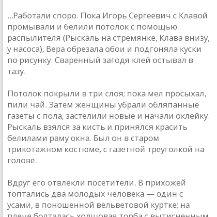
...Работали споро. Пока Игорь Сергеевич с Клавой
промывали и белили потолок с помощью
распылителя (Рыскаль на стремянке, Клава внизу,
у насоса), Вера обрезала обои и подгоняла куски
по рисунку. Сваренный загодя клей остывал в
тазу.
Потолок покрыли в три слоя; пока мел просыхал,
пили чай. Затем женщины убрали обляпанные
газеты с пола, застелили новые и начали оклейку.
Рыскаль взялся за кисть и принялся красить
белилами раму окна. Был он в старом
трикотажном костюме, с газетной треуголкой на
голове.
Вдруг его отвлекли посетители. В прихожей
топтались два молодых человека — один с
усами, в поношенной вельветовой куртке; на
плече болталась холщовая торба с вытисненным