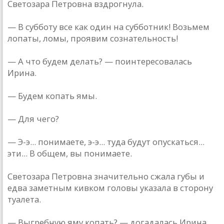
Светозара Петровна вздрогнула.
— В субботу все как один на субботник! Возьмем
лопаты, ломы, проявим сознательность!
— А что будем делать? — поинтересовалась
Ирина.
— Будем копать ямы.
— Для чего?
— Э-э... понимаете, э-э... туда будут опускаться...
эти... В общем, вы понимаете.
Светозара Петровна значительно сжала губы и
едва заметным кивком головы указала в сторону
туалета.
— Выгребную яму копать? — догадалась Ирина.