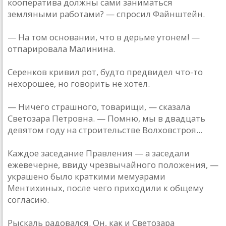
кооператива должны сами заниматься
земляными работами? — спросил Файнштейн.
— На том основании, что в дерьме утонем! —
отпарировала Малинина.
Серенков кривил рот, будто предвидел что-то
нехорошее, но говорить не хотел.
— Ничего страшного, товарищи, — сказала
Светозара Петровна. — Помню, мы в двадцать
девятом году на строительстве Волховстроя...
Каждое заседание Правления — а заседали
ежевечерне, ввиду чрезвычайного положения, —
украшено было краткими мемуарами
Ментихиных, после чего приходили к общему
согласию.
Рыскаль радовался. Он, как и Светозара