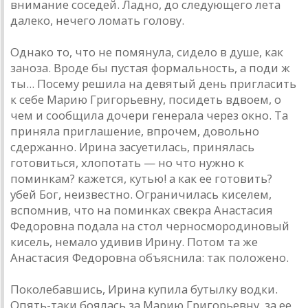
внимание соседей. Ладно, до следующего лета
далеко, нечего ломать голову.
Однако то, что не помянула, сидело в душе, как
заноза. Вроде бы пустая формальность, а поди ж
ты... Посему решила на девятый день пригласить
к себе Марию Григорьевну, посидеть вдвоем, о
чем и сообщила дочери генерала через окно. Та
приняла приглашение, впрочем, довольно
сдержанно. Ирина засуетилась, принялась
готовиться, хлопотать — но что нужно к
поминкам? кажется, кутью! а как ее готовить?
убей Бог, неизвестно. Ограничилась киселем,
вспомнив, что на поминках свекра Анастасия
Федоровна подала на стол черносмородиновый
кисель, немало удивив Ирину. Потом та же
Анастасия Федоровна объяснила: так положено.
Поколебавшись, Ирина купила бутылку водки.
Опять-таки боялась за Марию Григорьевну, за ее