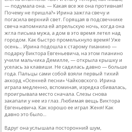
— подумала она. — Какая все же она противная!
Почему не пришла?» Ирина зажгла свечу и
погасила верхний свет. Горящая в подсвечнике
свеча напомнила ей апрельскую ночь, когда она
жгла письма мужа, а дом в это время летел над
городом. Как быстро промелькнуло время! Уже
осень... Ирина подошла к старому пианино —
подарку Виктора Евгеньевича, на этом пианино
учили мальчика Демилле, — открыла крышку и
уселась за клавиши. Не садилась давно — больше
года. Пальцы сами собой взяли первый тихий
аккорд «Осенней песни» Чайковского. Ирина
играла медленно, вспоминая, изредка сбивалась,
проигрывала место сначала. Слезы снова
закапали у нее из глаз. Любимая вещь Виктора
Евгеньевича. Как хорошо ее играл Женя! Как
давно это было...
Вдруг она услышала посторонний шум,