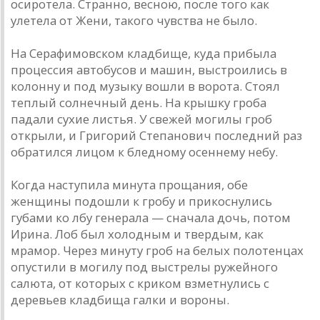
осиротела. Странно, весною, после того как
улетела от Жени, такого чувства не было.
На Серафимовском кладбище, куда прибыла
процессия автобусов и машин, выстроились в
колонну и под музыку вошли в ворота. Стоял
теплый солнечный день. На крышку гроба
падали сухие листья. У свежей могилы гроб
открыли, и Григорий Степанович последний раз
обратился лицом к бледному осеннему небу.
Когда наступила минута прощания, обе
женщины подошли к гробу и прикоснулись
губами ко лбу генерала — сначала дочь, потом
Ирина. Лоб был холодным и твердым, как
мрамор. Через минуту гроб на белых полотенцах
опустили в могилу под выстрелы ружейного
салюта, от которых с криком взметнулись с
деревьев кладбища галки и вороны.