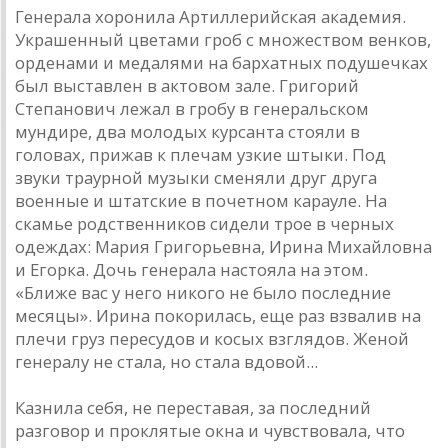
Генерала хоронила Артиллерийская академия.
Украшенный цветами гроб с множеством венков,
орденами и медалями на бархатных подушечках
был выставлен в актовом зале. Григорий
Степанович лежал в гробу в генеральском
мундире, два молодых курсанта стояли в
головах, прижав к плечам узкие штыки. Под
звуки траурной музыки сменяли друг друга
военные и штатские в почетном карауле. На
скамье родственников сидели трое в черных
одеждах: Мария Григорьевна, Ирина Михайловна
и Егорка. Дочь генерала настояла на этом.
«Ближе вас у него никого не было последние
месяцы». Ирина покорилась, еще раз взвалив на
плечи груз пересудов и косых взглядов. Женой
генералу не стала, но стала вдовой...
Казнила себя, не переставая, за последний
разговор и проклятые окна и чувствовала, что