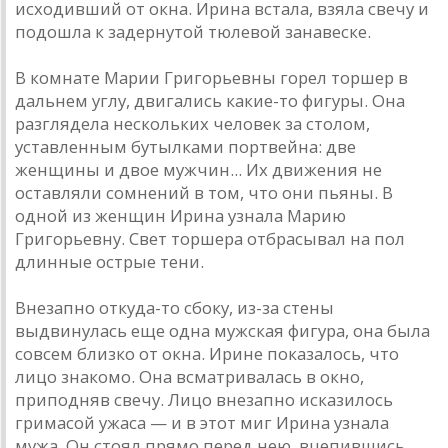
исходивший от окна. Ирина встала, взяла свечу и
подошла к задернутой тюлевой занавеске.
В комнате Марии Григорьевны горел торшер в
дальнем углу, двигались какие-то фигуры. Она
разглядела нескольких человек за столом,
уставленным бутылками портвейна: две
женщины и двое мужчин... Их движения не
оставляли сомнений в том, что они пьяны. В
одной из женщин Ирина узнала Марию
Григорьевну. Свет торшера отбрасывал на пол
длинные острые тени.
Внезапно откуда-то сбоку, из-за стены
выдвинулась еще одна мужская фигура, она была
совсем близко от окна. Ирине показалось, что
лицо знакомо. Она всматривалась в окно,
приподняв свечу. Лицо внезапно исказилось
гримасой ужаса — и в этот миг Ирина узнала
мужа. Он стоял прямо перед нею, вцепившись