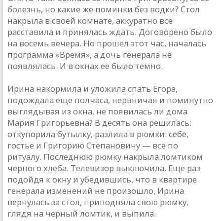
болезнь, но какие же поминки без водки? Стол
накрыла в своей комнате, аккуратно все
расставила и принялась ждать. Договорено было
на восемь вечера. Но прошел этот час, началась
программа «Время», а дочь генерала не
появлялась. И в окнах ее было темно.
Ирина накормила и уложила спать Егора,
подождала еще полчаса, нервничая и поминутно
выглядывая из окна, не появилась ли дома
Мария Григорьевна? В десять она решилась:
откупорила бутылку, разлила в рюмки: себе,
гостье и Григорию Степановичу — все по
ритуалу. Последнюю рюмку накрыла ломтиком
черного хлеба. Телевизор выключила. Еще раз
подойдя к окну и убедившись, что в квартире
генерала изменений не произошло, Ирина
вернулась за стол, приподняла свою рюмку,
глядя на черный ломтик, и выпила.