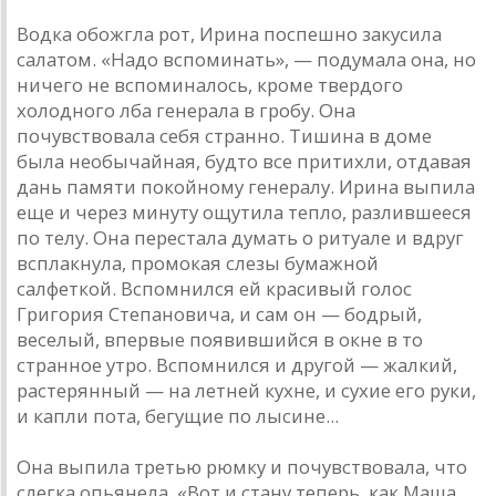
Водка обожгла рот, Ирина поспешно закусила
салатом. «Надо вспоминать», — подумала она, но
ничего не вспоминалось, кроме твердого
холодного лба генерала в гробу. Она
почувствовала себя странно. Тишина в доме
была необычайная, будто все притихли, отдавая
дань памяти покойному генералу. Ирина выпила
еще и через минуту ощутила тепло, разлившееся
по телу. Она перестала думать о ритуале и вдруг
всплакнула, промокая слезы бумажной
салфеткой. Вспомнился ей красивый голос
Григория Степановича, и сам он — бодрый,
веселый, впервые появившийся в окне в то
странное утро. Вспомнился и другой — жалкий,
растерянный — на летней кухне, и сухие его руки,
и капли пота, бегущие по лысине...
Она выпила третью рюмку и почувствовала, что
слегка опьянела. «Вот и стану теперь, как Маша,