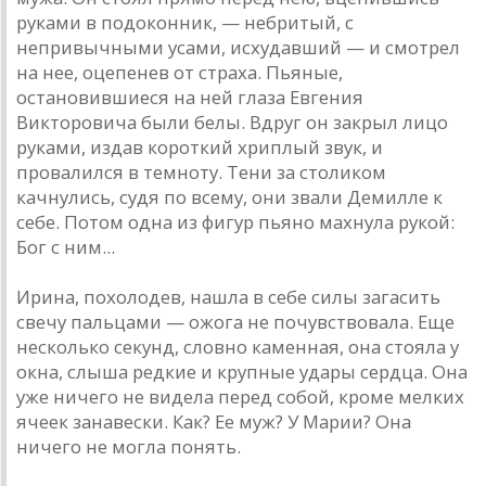
руками в подоконник, — небритый, с
непривычными усами, исхудавший — и смотрел
на нее, оцепенев от страха. Пьяные,
остановившиеся на ней глаза Евгения
Викторовича были белы. Вдруг он закрыл лицо
руками, издав короткий хриплый звук, и
провалился в темноту. Тени за столиком
качнулись, судя по всему, они звали Демилле к
себе. Потом одна из фигур пьяно махнула рукой:
Бог с ним...
Ирина, похолодев, нашла в себе силы загасить
свечу пальцами — ожога не почувствовала. Еще
несколько секунд, словно каменная, она стояла у
окна, слыша редкие и крупные удары сердца. Она
уже ничего не видела перед собой, кроме мелких
ячеек занавески. Как? Ее муж? У Марии? Она
ничего не могла понять.