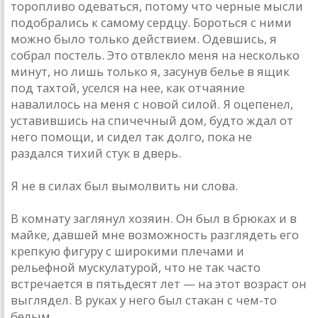
торопливо одеваться, потому что черные мысли
подобрались к самому сердцу. Бороться с ними
можно было только действием. Одевшись, я
собрал постель. Это отвлекло меня на несколько
минут, но лишь только я, засунув белье в ящик
под тахтой, уселся на нее, как отчаяние
навалилось на меня с новой силой. Я оцепенел,
уставившись на спичечный дом, будто ждал от
него помощи, и сидел так долго, пока не
раздался тихий стук в дверь.
Я не в силах был вымолвить ни слова.
В комнату заглянул хозяин. Он был в брюках и в
майке, давшей мне возможность разглядеть его
крепкую фигуру с широкими плечами и
рельефной мускулатурой, что не так часто
встречается в пятьдесят лет — на этот возраст он
выглядел. В руках у него был стакан с чем-то
белым.