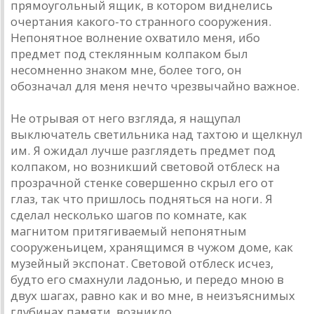
прямоугольный ящик, в котором виднелись
очертания какого-то странного сооружения.
Непонятное волнение охватило меня, ибо
предмет под стеклянным колпаком был
несомненно знаком мне, более того, он
обозначал для меня нечто чрезвычайно важное.
Не отрывая от него взгляда, я нащупал
выключатель светильника над тахтою и щелкнул
им. Я ожидал лучше разглядеть предмет под
колпаком, но возникший световой отблеск на
прозрачной стенке совершенно скрыл его от
глаз, так что пришлось подняться на ноги. Я
сделал несколько шагов по комнате, как
магнитом притягиваемый непонятным
сооруженьицем, хранящимся в чужом доме, как
музейный экспонат. Световой отблеск исчез,
будто его смахнули ладонью, и передо мною в
двух шагах, равно как и во мне, в неизъяснимых
глубинах памяти, возникло...