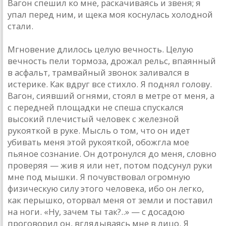
Вагон спешил ко мне, раскачиваясь и звеня; я
упал перед ним, и щека моя коснулась холодной
стали.
Мгновение длилось целую вечность. Целую
вечность пели тормоза, дрожал рельс, впаянный
в асфальт, трамвайный звонок заливался в
истерике. Как вдруг все стихло. Я поднял голову.
Вагон, сиявший огнями, стоял в метре от меня, а
с передней площадки не спеша спускался
высокий плечистый человек с железной
рукояткой в руке. Мысль о том, что он идет
убивать меня этой рукояткой, обожгла мое
пьяное сознание. Он дотронулся до меня, словно
проверяя — жив я или нет, потом подсунул руки
мне под мышки. Я почувствовал огромную
физическую силу этого человека, ибо он легко,
как перышко, оторвал меня от земли и поставил
на ноги. «Ну, зачем ты так?..» — с досадою
проговорил он, вглядываясь мне в лицо. Я