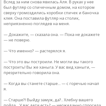
Вслед за ним снова явилась Аля. В руках у нее
был футляр со спичечным домом, на котором
сверху громоздились коробки спичек и баночка
клея. Она поставила футляр на столик,
неприязненно поглядев на меня.
— Докажите, — сказала она. — Пока не докажете
— не поверю.
— Что именно? — растерялся я.
— Что это вы построили. Не могли вы такого
построить! Вы же ханыга. У вас вид ханыги, —
презрительно говорила она.
— Когда вы станете старше... — с горечью начал
я.
— Старше?! Выйду замуж, да?.. Хлебну вашего
пойла... У вас дети есть? — неожиданно спросила