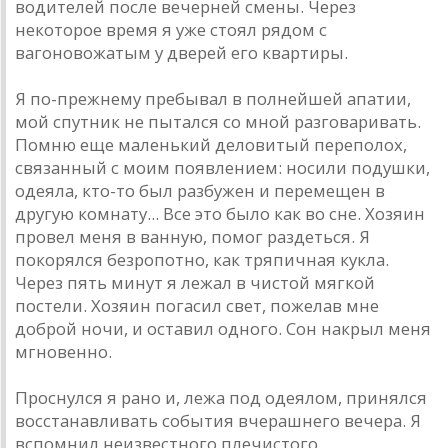
водителей после вечерней смены. Через
некоторое время я уже стоял рядом с
вагоновожатым у дверей его квартиры.
Я по-прежнему пребывал в полнейшей апатии,
мой спутник не пытался со мной разговаривать.
Помню еще маленький деловитый переполох,
связанный с моим появлением: носили подушки,
одеяла, кто-то был разбужен и перемещен в
другую комнату... Все это было как во сне. Хозяин
провел меня в ванную, помог раздеться. Я
покорялся безропотно, как тряпичная кукла.
Через пять минут я лежал в чистой мягкой
постели. Хозяин погасил свет, пожелав мне
доброй ночи, и оставил одного. Сон накрыл меня
мгновенно.
Проснулся я рано и, лежа под одеялом, принялся
восстанавливать события вчерашнего вечера. Я
вспомнил неизвестного плечистого