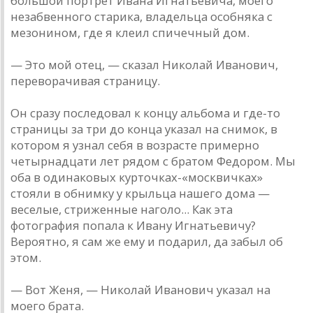
большой портрет Ивана Игнатьевича, моего
незабвенного старика, владельца особняка с
мезонином, где я клеил спичечный дом.
— Это мой отец, — сказал Николай Иванович,
переворачивая страницу.
Он сразу последовал к концу альбома и где-то
страницы за три до конца указал на снимок, в
котором я узнал себя в возрасте примерно
четырнадцати лет рядом с братом Федором. Мы
оба в одинаковых курточках-«москвичках»
стояли в обнимку у крыльца нашего дома —
веселые, стриженные наголо... Как эта
фотография попала к Ивану Игнатьевичу?
Вероятно, я сам же ему и подарил, да забыл об
этом.
— Вот Женя, — Николай Иванович указал на
моего брата.