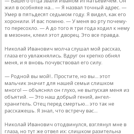
— Вашего отца звали Иваном Игнатьевичем. Он
жил в особняке на... — Я назвал точный адрес. —
Умер в пятьдесят седьмом году. Я видел, как его
хоронили. И вас помню. — У меня во рту почему-
то пересохло. — А до того я три года ходил к нему
в мезонин, клеил этот дворец. Это все правда.
Николай Иванович молча слушал мой рассказ,
глаза его увлажнялись. Вдруг он крепко обнял
меня, и я вновь почувствовал его силу.
— Родной вы мой!.. Простите, но вы... этот
мальчик значит для нашей семьи слишком
много! — объяснял он глухо, не выпуская меня из
объятий. — Это наш добрый гений, ангел-
хранитель. Отец перед смертью... это так не
расскажешь. Я знал, что встречу вас...
Николай Иванович отодвинулся, взглянул мне в
глаза, но тут же отвел их: слишком разительна