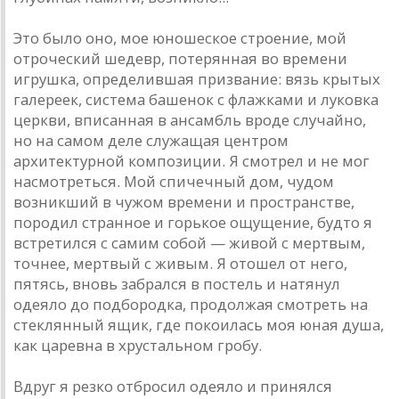
Это было оно, мое юношеское строение, мой
отроческий шедевр, потерянная во времени
игрушка, определившая призвание: вязь крытых
галереек, система башенок с флажками и луковка
церкви, вписанная в ансамбль вроде случайно,
но на самом деле служащая центром
архитектурной композиции. Я смотрел и не мог
насмотреться. Мой спичечный дом, чудом
возникший в чужом времени и пространстве,
породил странное и горькое ощущение, будто я
встретился с самим собой — живой с мертвым,
точнее, мертвый с живым. Я отошел от него,
пятясь, вновь забрался в постель и натянул
одеяло до подбородка, продолжая смотреть на
стеклянный ящик, где покоилась моя юная душа,
как царевна в хрустальном гробу.
Вдруг я резко отбросил одеяло и принялся