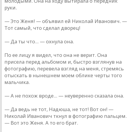
молодыми. Она на ходу вытирала о передник
руки.
— Это Женя! — объявил ей Николай Иванович. —
Тот самый, что сделал дворец!
— Да ты что... — охнула она.
По ее лицу я видел, что она не верит. Она
присела перед альбомом и, быстро взглянув на
фотографию, перевела взгляд на меня, стремясь
отыскать в нынешнем моем облике черты того
мальчика.
— А не похож вроде... — неуверенно сказала она.
— Да ведь не тот, Надюша, не тот! Вот он! —
Николай Иванович ткнул в фотографию пальцем.
— Вот это Женя. А то его брат.