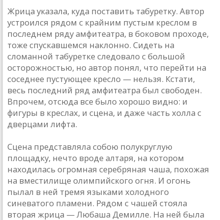
Жрица указала, куда поставить табуретку. Автор
устроился рядом с крайним пустым креслом в
последнем ряду амфитеатра, в боковом проходе,
тоже спускавшемся наклонно. Сидеть на
сломанной табуретке следовало с большой
осторожностью, но автор понял, что перейти на
соседнее пустующее кресло — нельзя. Кстати,
весь последний ряд амфитеатра был свободен.
Впрочем, отсюда все было хорошо видно: и
фигуры в креслах, и сцена, и даже часть холла с
дверцами лифта.
Сцена представляла собою полукруглую
площадку, нечто вроде алтаря, на котором
находилась огромная серебряная чаша, похожая
на вместилище олимпийского огня. И огонь
пылал в ней тремя языками холодного
синеватого пламени. Рядом с чашей стояла
вторая жрица — Любаша Демилле. На ней была