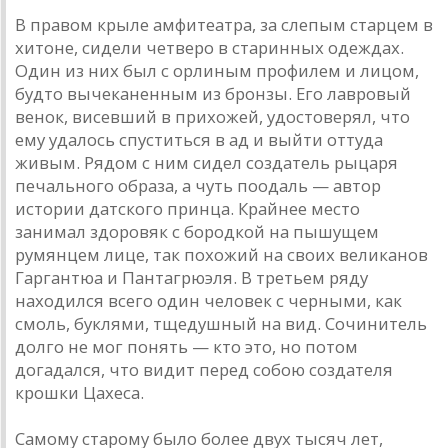
В правом крыле амфитеатра, за слепым старцем в
хитоне, сидели четверо в старинных одеждах.
Один из них был с орлиным профилем и лицом,
будто вычеканенным из бронзы. Его лавровый
венок, висевший в прихожей, удостоверял, что
ему удалось спуститься в ад и выйти оттуда
живым. Рядом с ним сидел создатель рыцаря
печального образа, а чуть поодаль — автор
истории датского принца. Крайнее место
занимал здоровяк с бородкой на пышущем
румянцем лице, так похожий на своих великанов
Гаргантюа и Пантагрюэля. В третьем ряду
находился всего один человек с черными, как
смоль, буклями, тщедушный на вид. Сочинитель
долго не мог понять — кто это, но потом
догадался, что видит перед собою создателя
крошки Цахеса.
Самому старому было более двух тысяч лет,