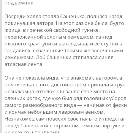
подъемник.
Посреди холла стояла Сашенька, полчаса назад
покинувшая автора. На этот раз она была, будто
жрица, в греческой свободной тунике,
перепоясанной золотым ремешком; из-под
нижнего края туники выглядывали ее ступни в
сандалиях, схваченные такими же золочеными
ремешками. Лоб Сашеньки стягивала синяя
атласная лента.
Она не показала вида, что знакома с автором, а
почтительно, но с достоинством приняла из рук
незнакомца котелок. Он занял свое место на
оленьих рогах, где уже был ряд головных уборов
самого разнообразного вида — начиная от фески
и кончая небольшим лавровым венком.
Незнакомец сам повесил свое пальто и предстал
перед Сашенькой в скромном темном сюртуке и
брюках со штрипками.