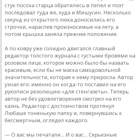
стук посоха старца обратились в пепел и поэт
последовал туда же, куда и Мишусин. Несколько
секунд из открытого люка доносились его
строчки, нараспев произносимые на лету, а
потом крышка заняла прежнее положение.
А по ковру уже солидно двигался главный
редактор толстого журнала с густыми бровями на
розовом лице, которое можно было бы назвать
красивым, если бы не маска самодовольной
значительности, которая к нему приросла. Автор
узнал его: именно он когда-то поставил на его
рукописи резолюцию «для стенгазеты». Теперь
автор не без удовлетворения смотрел на его
казнь. Редактор с достоинством протянул
Любаше тоненькую папку и, повернувшись к
бессмертным, оглядел каждого.
— О вас мы печатали... И о вас... Серьезные