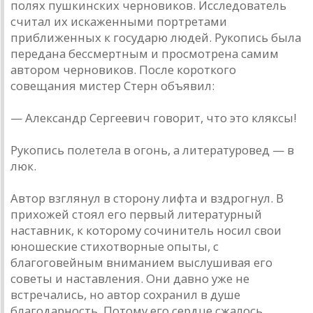
полях пушкинских черновиков. Исследователь
считал их искаженными портретами
приближенных к государю людей. Рукопись была
передана бессмертным и просмотрена самим
автором черновиков. После короткого
совещания мистер Стерн объявил:
— Александр Сергеевич говорит, что это кляксы!
Рукопись полетела в огонь, а литературовед — в
люк.
Автор взглянул в сторону лифта и вздрогнул. В
прихожей стоял его первый литературный
наставник, к которому сочинитель носил свои
юношеские стихотворные опыты, с
благоговейным вниманием выслушивая его
советы и наставления. Они давно уже не
встречались, но автор сохранил в душе
благодарность. Потому его сердце сжалось,