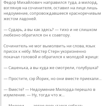
Федор Михайлович направился туда, а милорд,
взглянув на сочинителя, оставил на лице лишь
недоумение, сопровождавшееся красноречивым
жестом ладоней.
— Сударь, а вы как здесь? — тихо и не слишком
любезно обратился он к соавтору.
Сочинитель не мог вымолвить ни слова, язык
присох к нёбу. Мистер Стерн укоризненно
покачал головой и обратился к молодой жрице:
— Сашенька, а вы куда же смотрели, голубушка?
— Простите, сэр Йорик, но они вместе приехали...
— Вместе? — Недоумение Милорда перешло в
изумление. — Ну, тогда что ж...
— Милорд... — автор попытался собрать