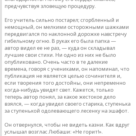
предчувствуя зловещую процедуру.
Его учитель сильно постарел; сгорбленный и
немощный, он мелкими осторожными шажками
передвигался по наклонной дорожке навстречу
гибельному огню. В руках его была папка —
автор видел ее не раз, — куда он складывал
лучшие свои стихи. Ни одно из них не было
опубликовано. Очень часто в те далекие
времена, говоря с учениками, он напоминал, что
публикация не является целью сочинителя и,
если творения того достойны, они непременно
когда-нибудь увидят свет. Кажется, только
теперь автор понял, за какое жестокое дело
взялся, — когда увидел своего старика, ступенька
за ступенькой одолевающего лесенку на эшафот.
Он отвернулся, чтобы не видеть казни. Как вдруг
услышал возглас Любаши: «Не горит!».