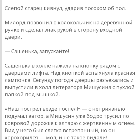
Слепой старец кивнул, ударив посохом об пол.
Милорд позвонил в колокольчик на деревянной
ручке и сделал знак рукой в сторону входной
двери.
— Сашенька, запускайте!
Сашенька в холле нажала на кнопку рядом с
дверцами лифта. Над кнопкой вспыхнула красная
лампочка. Секунду погодя дверцы разъехались и
выпустили в холл литератора Мишусина с пухлой
папкой под мышкой.
«Наш пострел везде поспел!» — с неприязнью
подумал автор, а Мишусин уже бодро трусил по
ковровой дорожке к алтарю с жертвенным огнем.
Вид у него был слегка встрепанный, но он
хорохорился — мол, и не такое видали!