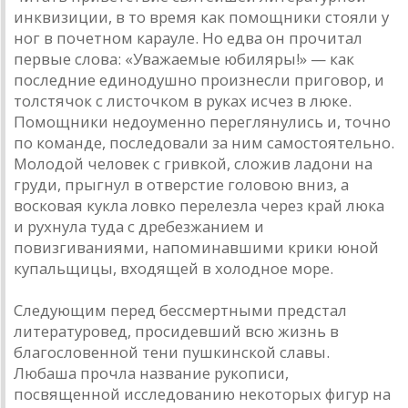
инквизиции, в то время как помощники стояли у
ног в почетном карауле. Но едва он прочитал
первые слова: «Уважаемые юбиляры!» — как
последние единодушно произнесли приговор, и
толстячок с листочком в руках исчез в люке.
Помощники недоуменно переглянулись и, точно
по команде, последовали за ним самостоятельно.
Молодой человек с гривкой, сложив ладони на
груди, прыгнул в отверстие головою вниз, а
восковая кукла ловко перелезла через край люка
и рухнула туда с дребезжанием и
повизгиваниями, напоминавшими крики юной
купальщицы, входящей в холодное море.
Следующим перед бессмертными предстал
литературовед, просидевший всю жизнь в
благословенной тени пушкинской славы.
Любаша прочла название рукописи,
посвященной исследованию некоторых фигур на