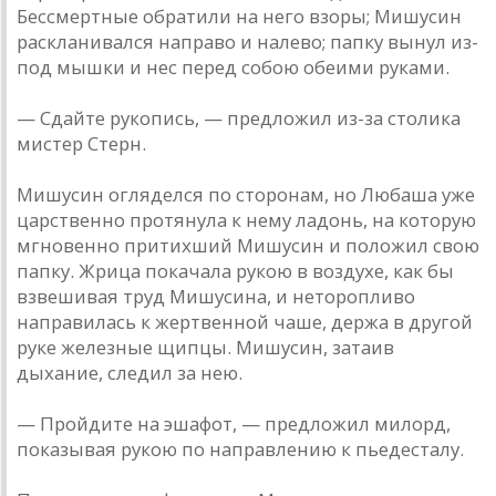
Бессмертные обратили на него взоры; Мишусин
раскланивался направо и налево; папку вынул из-
под мышки и нес перед собою обеими руками.
— Сдайте рукопись, — предложил из-за столика
мистер Стерн.
Мишусин огляделся по сторонам, но Любаша уже
царственно протянула к нему ладонь, на которую
мгновенно притихший Мишусин и положил свою
папку. Жрица покачала рукою в воздухе, как бы
взвешивая труд Мишусина, и неторопливо
направилась к жертвенной чаше, держа в другой
руке железные щипцы. Мишусин, затаив
дыхание, следил за нею.
— Пройдите на эшафот, — предложил милорд,
показывая рукою по направлению к пьедесталу.