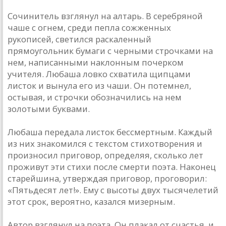
Сочинитель взглянул на алтарь. В серебряной
чаше с огнем, среди пепла сожженных
рукописей, светился раскаленный
прямоугольник бумаги с черными строчками на
нем, написанными наклонным почерком
учителя. Любаша ловко схватила щипцами
листок и вынула его из чаши. Он потемнел,
остывая, и строчки обозначились на нем
золотыми буквами.
Любаша передала листок бессмертным. Каждый
из них знакомился с текстом стихотворения и
произносил приговор, определяя, сколько лет
проживут эти стихи после смерти поэта. Наконец
старейшина, утверждая приговор, проговорил:
«Пятьдесят лет!». Ему с высоты двух тысячелетий
этот срок, вероятно, казался мизерным.
Автор взглянул на поэта. Он плакал от счастья, и