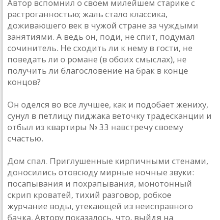
Автор вспомнил о своем милейшем старике с
растроганностью; жаль стало классика,
доживаюшего век в чужой стране за чуждыми
занятиями. А ведь он, поди, не спит, подумал
сочинитель. Не сходить ли к нему в гости, не
поведать ли о романе (в обоих смыслах), не
получить ли благословение на брак в конце
концов?
Он оделся во все лучшее, как и подобает жениху,
сунул в петлицу пиджака веточку традесканции и
отбыл из квартиры № 33 навстречу своему
счастью.
Дом спал. Приглушенные кирпичными стенами,
доносились отовсюду мирные ночные звуки:
посапывания и похрапывания, монотонный
скрип кроватей, тихий разговор, робкое
журчание воды, утекающей из неисправного
бачка. Автору показалось, что, выйдя на