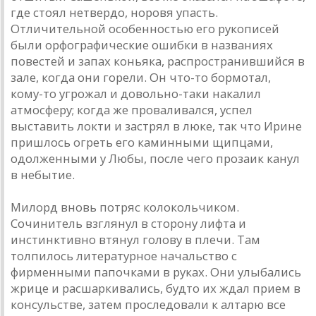
где стоял нетвердо, норовя упасть.
Отличительной особенностью его рукописей
были орфографические ошибки в названиях
повестей и запах коньяка, распространившийся в
зале, когда они горели. Он что-то бормотал,
кому-то угрожал и довольно-таки накалил
атмосферу; когда же проваливался, успел
выставить локти и застрял в люке, так что Ирине
пришлось огреть его каминными щипцами,
одолженными у Любы, после чего прозаик канул
в небытие.
Милорд вновь потряс колокольчиком.
Сочинитель взглянул в сторону лифта и
инстинктивно втянул голову в плечи. Там
толпилось литературное начальство с
фирменными папочками в руках. Они улыбались
жрице и расшаркивались, будто их ждал прием в
консульстве, затем проследовали к алтарю все