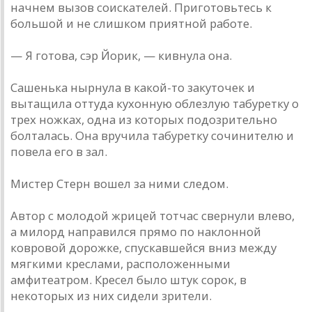
начнем вызов соискателей. Приготовьтесь к
большой и не слишком приятной работе.
— Я готова, сэр Йорик, — кивнула она.
Сашенька нырнула в какой-то закуточек и
вытащила оттуда кухонную облезлую табуретку о
трех ножках, одна из которых подозрительно
болталась. Она вручила табуретку сочинителю и
повела его в зал.
Мистер Стерн вошел за ними следом.
Автор с молодой жрицей тотчас свернули влево,
а милорд направился прямо по наклонной
ковровой дорожке, спускавшейся вниз между
мягкими креслами, расположенными
амфитеатром. Кресел было штук сорок, в
некоторых из них сидели зрители.