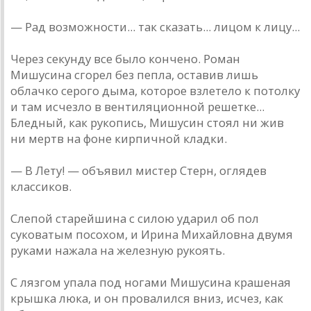
— Рад возможности... так сказать... лицом к лицу...
Через секунду все было кончено. Роман
Мишусина сгорел без пепла, оставив лишь
облачко серого дыма, которое взлетело к потолку
и там исчезло в вентиляционной решетке...
Бледный, как рукопись, Мишусин стоял ни жив
ни мертв на фоне кирпичной кладки.
— В Лету! — объявил мистер Стерн, оглядев
классиков.
Слепой старейшина с силою ударил об пол
суковатым посохом, и Ирина Михайловна двумя
руками нажала на железную рукоять.
С лязгом упала под ногами Мишусина крашеная
крышка люка, и он провалился вниз, исчез, как