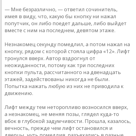
— Мне безразлично, — ответил сочинитель,
имея в виду, что, какую бы кнопку ни нажал
попутчик, он либо поедет дальше, либо выйдет
вместе с ним на последнем, девятом этаже.
Незнакомец секунду помедлил, а потом нажал на
кнопку, рядом с которой стояла цифра «12». Лифт
тронулся вверх. Автор вздрогнул от
неожиданности, потому как три последних
кнопки пульта, рассчитанного на двенадцать
этажей, задействованы никогда не были.
Попытка нажать любую из них не приводила к
движению.
Лифт между тем неторопливо возносился вверх,
а незнакомец, не меняя позы, глядел куда-то
вбок в глубокой задумчивости. Прошла, казалось,
вечность, прежде чем лифт остановился и
дверцы, чуть помедлив, разъехались в разные