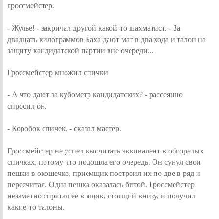
гроссмейстер.
- Жулье! - закричал другой какой-то шахматист. - За
двадцать килограммов Баха дают мат в два хода и талон на
защиту кандидатской партии вне очереди...
Гроссмейстер множил спички.
- А что дают за кубометр кандидатских? - рассеянно
спросил он.
- Коробок спичек, - сказал мастер.
Гроссмейстер не успел высчитать эквивалент в обгорелых
спичках, потому что подошла его очередь.
Он сунул свои
пешки в окошечко, приемщик построил их по две в ряд и
пересчитал. Одна пешка оказалась битой. Гроссмейстер
незаметно спрятал ее в ящик, стоящий внизу, и получил
какие-то талоны.