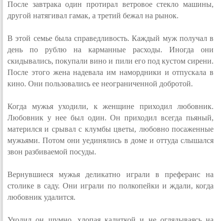
После завтрака один протирал ветровое стекло машины,
другой натягивал гамак, а третий бежал на рынок.
В этой семье была справедливость. Каждый муж получал в
день по рублю на карманные расходы. Иногда они
скидывались, покупали вино и пили его под кустом сирени.
После этого жена надевала им намордники и отпускала в
кино. Они пользовались ее неограниченной добротой.
Когда мужья уходили, к женщине приходил любовник.
Любовник у нее был один. Он приходил всегда пьяный,
матерился и срывал с клумбы цветы, любовно посаженные
мужьями. Потом они уединялись в доме и оттуда слышался
звон разбиваемой посуды.
Вернувшиеся мужья деликатно играли в преферанс на
столике в саду. Они играли по полкопейки и ждали, когда
любовник удалится.
Уходил он шумно, хлопая калиткой и не оглядываясь на