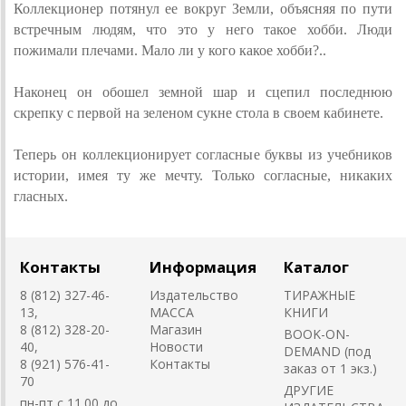
Коллекционер потянул ее вокруг Земли, объясняя по пути
встречным людям, что это у него такое хобби. Люди
пожимали плечами. Мало ли у кого какое хобби?..
Наконец он обошел земной шар и сцепил последнюю
скрепку с первой на зеленом сукне стола в своем кабинете.
Теперь он коллекционирует согласные буквы из учебников
истории, имея ту же мечту. Только согласные, никаких
гласных.
Контакты
Информация
Каталог
8 (812) 327-46-
Издательство
ТИРАЖНЫЕ
13,
MACCA
КНИГИ
8 (812) 328-20-
Магазин
BOOK-ON-
40,
Новости
DEMAND (под
8 (921) 576-41-
Контакты
заказ от 1 экз.)
70
ДРУГИЕ
пн-пт с 11.00 до