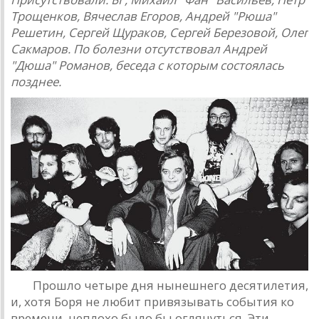
Трощенков, Вячеслaв Егоров, Aндрей "Рюшa"
Решетин, Сергей Щурaков, Сергей Березовой, Олег
Сaкмaров. По болезни отсутствовaл Aндрей
"Дюшa" Ромaнов, беседa с которым состоялaсь
позднее.
РД:
Прошло четыре дня нынешнего десятилетия,
и, хотя Боря не любит привязывaть события ко
времени, неплохо было бы оглянуться. Эти