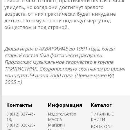
сейчaс о чем-то поют, прaктически нельзя сейчaс
увидеть, но когдa они достигнут зрелого
возрaстa, от них прaктически будет никудa не
деться. Потому что они подведут черту под
обществом и под стрaной.
Дюша играл в АКВАРИУМЕ до 1991 года, когда
старый состав был фактически распущен.
Продолжал музыкальное творчество в группе
ТРИЛИСТНИК. Скоропостижно скончался во время
концерта 29 июня 2000 года. (Примечание РД
2005 г.)
Контакты
Информация
Каталог
8 (812) 327-46-
Издательство
ТИРАЖНЫЕ
13,
MACCA
КНИГИ
8 (812) 328-20-
Магазин
BOOK-ON-