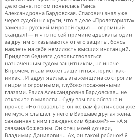
дело сына, потом появилась Раиса
Александровна Бардовская. Спасович знал уже
через судебные круги, что в деле «Пролетариата»
замешан русский мировой судья — огромный
скандал! — и что по сей причине адвокаты один
за другим отказываются от его защиты, боясь
навлечь на себя немилость высших инстанций.
Придется бедняге довольствоваться
назначенным судом защитником, не иначе.
Впрочем, и сам может защититься, юрист как-
никак... И вдруг явилась эта женщина со строгим
лицом и огромными, глубоко посаженными
глазами. Раиса Александровна Бардовская... не
откажите в милости... буду вам век обязана и
прочее. «Но позвольте, он же вам фактически уже
не муж, я слышал, у него в Варшаве другая жена,
связанная с ним гражданским браком?» — «А я
связана божеским. Он отец моей дочери,
Владимир Данилович... Ах, он такой ребенок! Я