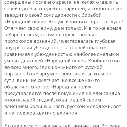
совершены после его ареста, не желая отделять
своей судьбы от судеб товарищей, и точно так же
твердит о своей солидарности с борьбой
«Народной воли». Это уж, извините, просто глупо!
Отягчает свою вину, да и только. И в то же время
в Варыньском, каким он представал из
протоколов дознаний, чувствовалась глубокая
внутренняя убежденность в своей правоте,
сравнимая с убежденностью наиболее смелых и
умных деятелей «Народной воли». Вообще в них
во всех много, слишком много от русской
партии... Тоже аргумент для защиты, хотя, по
сути, вины не смягчает, но все же как-то
объясняет многое: «Народная ноля»
представляется после покушения на Александра
многоглавой гидрой, охватившей своим
влиянием большую часть русской молодежи, вот
и на поляков хватило влияния.
До процесса оставались считанные дни. Встреча