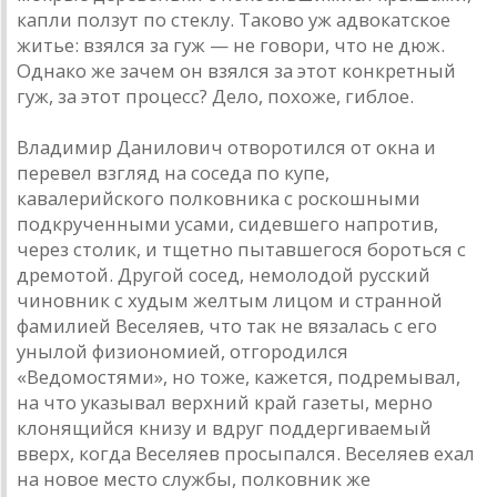
капли ползут по стеклу. Таково уж адвокатское
житье: взялся за гуж — не говори, что не дюж.
Однако же зачем он взялся за этот конкретный
гуж, за этот процесс? Дело, похоже, гиблое.
Владимир Данилович отворотился от окна и
перевел взгляд на соседа по купе,
кавалерийского полковника с роскошными
подкрученными усами, сидевшего напротив,
через столик, и тщетно пытавшегося бороться с
дремотой. Другой сосед, немолодой русский
чиновник с худым желтым лицом и странной
фамилией Веселяев, что так не вязалась с его
унылой физиономией, отгородился
«Ведомостями», но тоже, кажется, подремывал,
на что указывал верхний край газеты, мерно
клонящийся книзу и вдруг поддергиваемый
вверх, когда Веселяев просыпался. Веселяев ехал
на новое место службы, полковник же