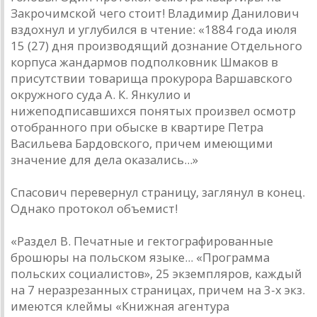
Закрочимской чего стоит! Владимир Данилович
вздохнул и углубился в чтение: «1884 года июля
15 (27) дня производящий дознание Отдельного
корпуса жандармов подполковник Шмаков в
присутствии товарища прокурора Варшавского
окружного суда А. К. Янкулио и
нижеподписавшихся понятых произвел осмотр
отобранного при обыске в квартире Петра
Васильева Бардовского, причем имеющими
значение для дела оказались...»
Спасович перевернул страницу, заглянул в конец.
Однако протокол объемист!
«Раздел В. Печатные и гектографированные
брошюры на польском языке... «Программа
польских социалистов», 25 экземпляров, каждый
на 7 неразрезанных страницах, причем на 3-х экз.
имеются клеймы «Книжная агентура