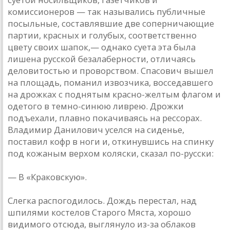
комиссионеров — так назывались публичные
посыльные, составлявшие две соперничающие
партии, красных и голубых, соответственно
цвету своих шапок,— однако суета эта была
лишена русской безалаберности, отличаясь
деловитостью и проворством. Спасович вышел
на площадь, поманил извозчика, восседавшего
на дрожках с поднятым красно-желтым флагом и
одетого в темно-синюю ливрею. Дрожки
подъехали, плавно покачиваясь на рессорах.
Владимир Данилович уселся на сиденье,
поставил кофр в ноги и, откинувшись на спинку
под кожаным верхом коляски, сказал по-русски:
— В «Краковскую».
Слегка распогодилось. Дождь перестал, над
шпилями костелов Старого Мяста, хорошо
видимого отсюда, выглянуло из-за облаков