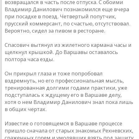
возвращался в часть после отпуска. С обоими
Владимир Данилович познакомился еще вчера
при посадке в поезд. Четвертый попутчик,
прусский коммерсант, по счастью, отсутствовал.
Вероятно, сидел за пивом в ресторане.
Спасович вытянул из жилетного кармана часы и
щелкнул крышкой. До Варшавы оставалось
полтора часа езды.
Он прикрыл глаза и тоже попробовал
вздремнуть, но его профессиональная мысль,
тренированная долгими годами практики, уже
подступалась к ждущему его в Варшаве делу,
хотя о нем Владимир Данилович знал пока лишь
в общих чертах.
Известие о готовящемся в Варшаве процессе
пришло сначала от старых знакомых Рехневских,
сраженных горем и умолявших взять под защиту