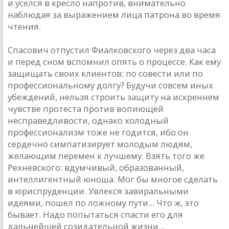
и уселся в кресло напротив, внимательно
наблюдая за выражением лица патрона во время
чтения.
Спасович отпустил Фиалковского через два часа
и перед сном вспомнил опять о процессе. Как ему
защищать своих клиентов: по совести или по
профессиональному долгу? Будучи совсем иных
убеждений, нельзя строить защиту на искреннем
чувстве протеста против вопиющей
несправедливости, однако холодный
профессионализм тоже не годится, ибо он
сердечно симпатизирует молодым людям,
желающим перемен к лучшему. Взять того же
Рехневского: вдумчивый, образованный,
интеллигентный юноша. Мог бы многое сделать
в юриспруденции. Увлекся завиральными
идеями, пошел по ложному пути... Что ж, это
бывает. Надо попытаться спасти его для
дальнейшей созидательной жизни...