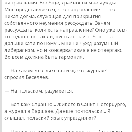
направления. Вообще, крайности мне чужды.
Мне представляется, что направление — это
некая догма, служащая для прикрытия
собственного неумения рассуждать. Зачем
рассуждать, коли есть направление? Оно уже кем-
то задано, не так ли, пусть хоть и тобою — а
дальше кати по нему... Мне не чужд разумный
либерализм, но и консерватизма я не отвергаю.
Во всем должна быть гармония.
— На каком же языке вы издаете журнал? —
спросил Веселяев.
— На польском, разумеется.
— Вот как? Странно... Живете в Санкт-Петербурге,
а журнал в Варшаве. Да еще по-польски... Я
слышал, польский язык упраздняют?
— Прошу прощения, это нелепость,— Спасович