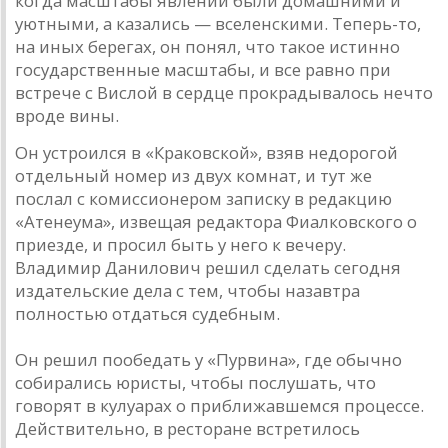
когда масштабы явлений были домашними и
уютными, а казались — вселенскими. Теперь-то,
на иных берегах, он понял, что такое истинно
государственные масштабы, и все равно при
встрече с Вислой в сердце прокрадывалось нечто
вроде вины.
Он устроился в «Краковской», взяв недорогой
отдельный номер из двух комнат, и тут же
послал с комиссионером записку в редакцию
«Атенеума», извещая редактора Фиалковского о
приезде, и просил быть у него к вечеру.
Владимир Данилович решил сделать сегодня
издательские дела с тем, чтобы назавтра
полностью отдаться судебным.
Он решил пообедать у «Пурвина», где обычно
собирались юристы, чтобы послушать, что
говорят в кулуарах о приближавшемся процессе.
Действительно, в ресторане встретилось