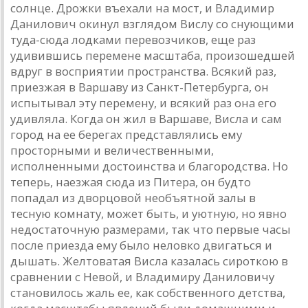
солнце. Дрожки въехали на мост, и Владимир
Данилович окинул взглядом Вислу со снующими
туда-сюда лодками перевозчиков, еще раз
удивившись перемене масштаба, произошедшей
вдруг в восприятии пространства. Всякий раз,
приезжая в Варшаву из Санкт-Петербурга, он
испытывал эту перемену, и всякий раз она его
удивляла. Когда он жил в Варшаве, Висла и сам
город на ее берегах представлялись ему
просторными и величественными,
исполненными достоинства и благородства. Но
теперь, наезжая сюда из Питера, он будто
попадал из дворцовой необъятной залы в
тесную комнату, может быть, и уютную, но явно
недостаточную размерами, так что первые часы
после приезда ему было неловко двигаться и
дышать. Желтоватая Висла казалась сироткою в
сравнении с Невой, и Владимиру Даниловичу
становилось жаль ее, как собственного детства,