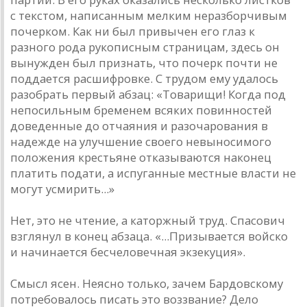
с текстом, написанным мелким неразборчивым
почерком. Как ни был привычен его глаз к
разного рода рукописным страницам, здесь он
вынужден был признать, что почерк почти не
поддается расшифровке. С трудом ему удалось
разобрать первый абзац: «Товарищи! Когда под
непосильным бременем всяких повинностей
доведенные до отчаяния и разочарования в
надежде на улучшение своего невыносимого
положения крестьяне отказываются наконец
платить подати, а испуганные местные власти не
могут усмирить...»
Нет, это не чтение, а каторжный труд. Спасович
взглянул в конец абзаца. «...Призывается войско
и начинается бесчеловечная экзекуция».
Смысл ясен. Неясно только, зачем Бардовскому
потребовалось писать это воззвание? Дело