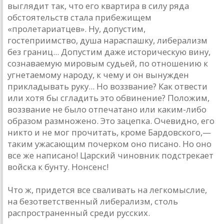
выглядит так, что его квартира в силу ряда
обстоятельств стала прибежищем
«пролетариатцев». Ну, допустим,
гостеприимство, душа нараспашку, либерализм
без границ... Допустим даже историческую вину,
сознаваемую мировым судьей, по отношению к
угнетаемому народу, к чему и он вынужден
прикладывать руку... Но воззвание? Как отвести
или хотя бы сгладить это обвинение? Положим,
воззвание не было отпечатано или каким-либо
образом размножено. Это зацепка. Очевидно, его
никто и не мог прочитать, кроме Бардовского,—
таким ужасающим почерком оно писано. Но оно
все же написано! Царский чиновник подстрекает
войска к бунту. Нонсенс!
Что ж, придется все сваливать на легкомыслие,
на безответственный либерализм, столь
распространенный среди русских.