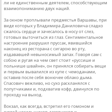
ли не единственным деятелем, способствующим
взаимопониманию двух наций.
За окном проплывали предместья Варшавы, при
виде которых у Владимира Даниловича сладко
сжалось сердце и зачесалось в носу от слез,
готовых выточиться из глаз. Сентиментальное
настроение разрушил пруссак, явившийся
наконец из ресторана с сигарою во рту,
издававшей невыносимый запах. Говоря сам с
собою и ругая на чем свет стоит «руссише и
польнише швайне», он принялся собирать вещи
и первым вывалился из купе с чемоданами,
оставив после себя вонючее облако дыма.
Спасович вежливо, но сухо раскланялся с
попутчиками и, подхватив кофр, двинулся по
проходу на выход.
Вокзал, как всегда, встретил его гомоном и
суетой носильщиков, газетчиков и