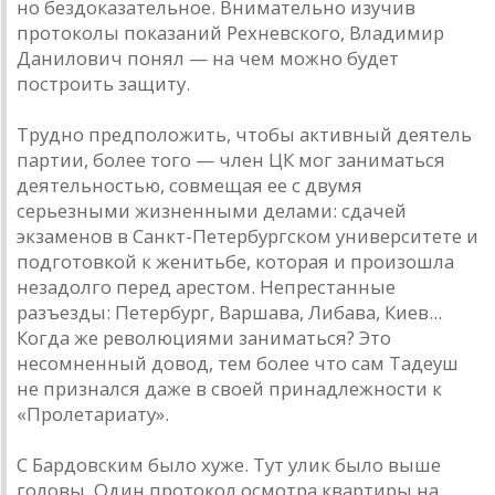
но бездоказательное. Внимательно изучив
протоколы показаний Рехневского, Владимир
Данилович понял — на чем можно будет
построить защиту.
Трудно предположить, чтобы активный деятель
партии, более того — член ЦК мог заниматься
деятельностью, совмещая ее с двумя
серьезными жизненными делами: сдачей
экзаменов в Санкт-Петербургском университете и
подготовкой к женитьбе, которая и произошла
незадолго перед арестом. Непрестанные
разъезды: Петербург, Варшава, Либава, Киев...
Когда же революциями заниматься? Это
несомненный довод, тем более что сам Тадеуш
не признался даже в своей принадлежности к
«Пролетариату».
С Бардовским было хуже. Тут улик было выше
головы. Один протокол осмотра квартиры на