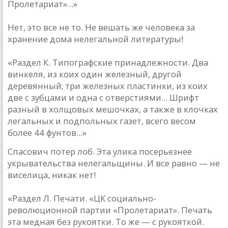
Пролетариат»...»
Нет, это все не то. Не вешать же человека за
хранение дома нелегальной литературы!
«Раздел К. Типографские принадлежности. Два
винкеля, из коих один железный, другой
деревянный; три железных пластинки, из коих
две с зубцами и одна с отверстиями... Шрифт
разный в холщовых мешочках, а также в клочках
легальных и подпольных газет, всего весом
более 44 фунтов...»
Спасович потер лоб. Эта улика посерьезнее
укрывательства нелегальщины. И все равно — не
виселица, никак нет!
«Раздел Л. Печати. «ЦК социально-
революционной партии «Пролетариат». Печать
эта медная без рукоятки. То же — с рукояткой.