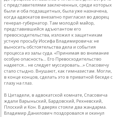
с представителями заключенных, среди которых
были и оба подзащитных, была уже назначена,
когда адвокатов внезапно пригласил во дворец
генерал-губернатор. Там молодой майор,
представившийся адъютантом его
превосходительства, изложил к защитникам
устную просьбу Иосифа Владимировича: не
выносить обстоятельства дела и события
процесса из залы суда. «Принимая во внимание
особую опасность... Его Превосходительство
надеется... не следует муссировать...» Спасовичу
стало стыдно. Внушают, как гимназистам. Могли,
в конце концов, сделать это в приватной беседе с
глазу на глаз.
В Цитадели, в адвокатской комнате, Спасовича
ждали Варыньский, Бардовский, Рехневский,
Плоский и Кон. В дверях стояли два жандарма.
Владимир Данилович поздоровался и окинул