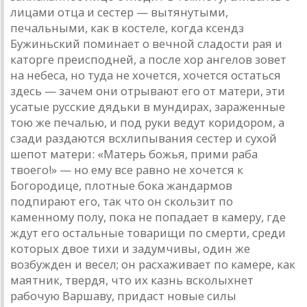
лицами отца и сестер — вытянутыми,
печальными, как в костеле, когда ксендз
Бужиньский поминает о вечной сладости рая и
каторге преисподней, а после хор ангелов зовет
на небеса, но туда не хочется, хочется остаться
здесь — зачем они отрывают его от матери, эти
усатые русские дядьки в мундирах, зараженные
тою же печалью, и под руки ведут коридором, а
сзади раздаются всхлипывания сестер и сухой
шепот матери: «Матерь божья, прими раба
твоего!» — но ему все равно не хочется к
Богородице, плотные бока жандармов
подпирают его, так что он скользит по
каменному полу, пока не попадает в камеру, где
ждут его остальные товарищи по смерти, среди
которых двое тихи и задумчивы, один же
возбужден и весел; он расхаживает по камере, как
маятник, твердя, что их казнь всколыхнет
рабочую Варшаву, придаст новые силы