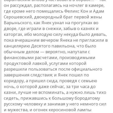
он рассуждал, располагаясь на ночлег в камере,
где кроме него помещались Феликс Кон и Адам
Серошевский, двоюродный брат первой жены
Варыньского, как Янек узнал на прогулках во
дворе, где играли в снежки, забыв о казнях и
каторгах, ибо молодую силу некуда было девать,
пока вчерашним вечером Янека не пригласили в
канцелярию Десятого павильона, что было
обычным делом — вероятно, напутали с
финансовыми расчетами, производимыми
продуктовой лавкой, услугами которой
разрешили пользоваться после официального
завершения следствия; и Янек пошел по
коридору, а пришел сюда, проведя с семьею
ночь, о которой даже сейчас, за три часа до
казни, лучше не вспоминать, а нужно лишь тихо
сидеть, прижавшись к большому бородатому
русскому человеку и занимая у него немного сил
и мужества, и огонек керосиновой лампы