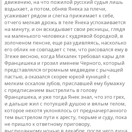
движению, на что пожилой русский судья лишь
вздыхает, а потом, обняв Янека за плечи,
усаживает рядом и слегка прижимает к себе,
отчего мелкая дрожь в теле Янека успокаивается
на минуту, и он вскидывает свои ресницы, глядя
на маленького человека с кудрявой бородкой, в
золоченом пенсне, еще раз удивляясь, насколько
его облик не совпадает с тем, что рисовался ему в
Згеже весною, когда Михалек требовал кары для
Францишека и грозил именем Черного, который
представлялся огромным медведем с рычащей
пастью, а оказался скорее юркой куницей с
мелким оскалом зубов, приславшей ему бумажку
с предписанием выстрелить в голову
Францишека, и уже тогда Янек знал, что это грех,
и дальше жил с потухшей душою и вялым телом,
которое нехотя уклонялось от предначертанного
тем выстрелом пути к аресту, тюрьме и суду, пока
не пришло к ответному приговору,
выслушанному ночью в декабре, после чего душа