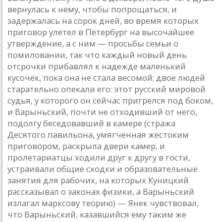
вернулась к нему, чтобы попрощаться, и
задержалась на сорок дней, во время которых
приговор улетел в Петербург на высочайшее
утверждение, а с ним — просьбы семьи о
помиловании, так что каждый новый день
отсрочки прибавлял к надежде маленький
кусочек, пока она не стала весомой; двое людей
старательно опекали его: этот русский мировой
судья, у которого он сейчас пригрелся под боком,
и Варыньский, почти не отходивший от него,
подолгу беседовавший в камере (стража
Десятого павильона, умягченная жестоким
приговором, раскрыла двери камер, и
пролетариатцы ходили друг к другу в гости,
устраивали общие сходки и образовательные
занятия для рабочих, на которых Куницкий
рассказывал о законах физики, а Варыньский
излагал марксову теорию) — Янек чувствовал,
что Варыньский, казавшийся ему таким же