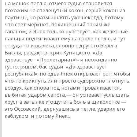
на мешок петлю, отчего судья становится
похожим на спеленутый кокон, серый кокон из
паутины, но размышлять уже некогда, потому
что свет меркнет, похищенный таким же
саваном, и Янек только чувствует, как железные
пальцы подтягивают ему на горле петлю, и тут
откуда-то издалека, словно с другого берега
Вислы, раздается крик Куницкого: «Да
здравствует «Пролетариат»!» и неожиданно
густо, рядом, бас судьи: «Да здравствует
республика!», но едва Янек открывает рот, чтобы
что-то крикнуть или просто судорожно глотнуть
воздух, как опора под ногами проваливается,
выбитая ударом сапога,— он успевает услышать
хруст в затылке и ощутить боль в щиколотке —
это Оссовский, дернувшись в петле, ударил его
каблуком, и потому Янек...
Постскриптум