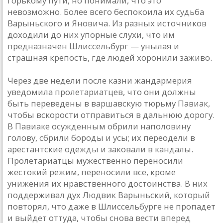
горькому пути, но понимали, что это
невозможно. Более всего беспокоила их судьба
Варыньского и Яновича. Из разных источников
доходили до них упорные слухи, что им
предназначен Шлиссельбург — унылая и
страшная крепость, где людей хоронили заживо.
Через две недели после казни жандармерия
уведомила пролетариатцев, что они должны
быть переведены в варшавскую тюрьму Павиак,
чтобы вскорости отправиться в дальнюю дорогу.
В Павиаке осужденным обрили наполовину
голову, сбрили бороды и усы; их переодели в
арестантские одежды и заковали в кандалы.
Пролетариатцы мужественно переносили
жестокий режим, переносили все, кроме
унижения их нравственного достоинства. В них
поддерживал дух Людвик Варыньский, который
повторял, что даже в Шлиссельбурге не пропадет
и выйдет оттуда, чтобы снова вести вперед