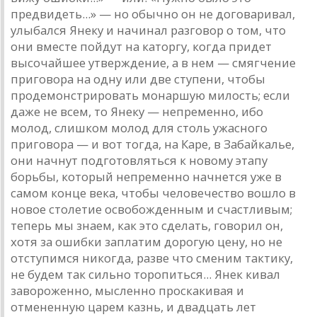
предвидеть...» — но обычно он не договаривал,
улыбался Янеку и начинал разговор о том, что
они вместе пойдут на каторгу, когда придет
высочайшее утверждение, а в нем — смягчение
приговора на одну или две ступени, чтобы
продемонстрировать монаршую милость; если
даже не всем, то Янеку — непременно, ибо
молод, слишком молод для столь ужасного
приговора — и вот тогда, на Каре, в Забайкалье,
они начнут подготовляться к новому этапу
борьбы, который непременно начнется уже в
самом конце века, чтобы человечество вошло в
новое столетие освобожденным и счастливым;
теперь мы знаем, как это сделать, говорил он,
хотя за ошибки заплатим дорогую цену, но не
отступимся никогда, разве что сменим тактику,
не будем так сильно торопиться... Янек кивал
завороженно, мысленно проскакивая и
отмененную царем казнь, и двадцать лет