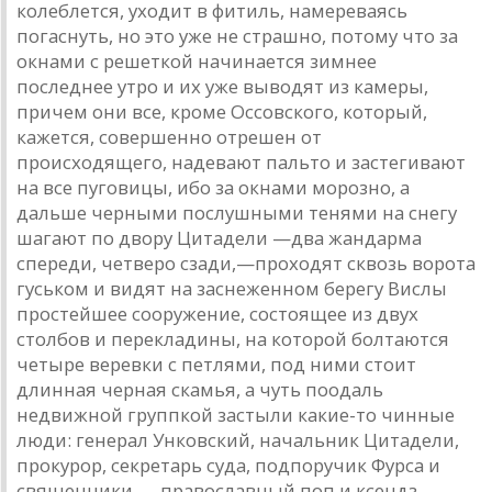
колеблется, уходит в фитиль, намереваясь
погаснуть, но это уже не страшно, потому что за
окнами с решеткой начинается зимнее
последнее утро и их уже выводят из камеры,
причем они все, кроме Оссовского, который,
кажется, совершенно отрешен от
происходящего, надевают пальто и застегивают
на все пуговицы, ибо за окнами морозно, а
дальше черными послушными тенями на снегу
шагают по двору Цитадели —два жандарма
спереди, четверо сзади,—проходят сквозь ворота
гуськом и видят на заснеженном берегу Вислы
простейшее сооружение, состоящее из двух
столбов и перекладины, на которой болтаются
четыре веревки с петлями, под ними стоит
длинная черная скамья, а чуть поодаль
недвижной группкой застыли какие-то чинные
люди: генерал Унковский, начальник Цитадели,
прокурор, секретарь суда, подпоручик Фурса и
священники — православный поп и ксендз,