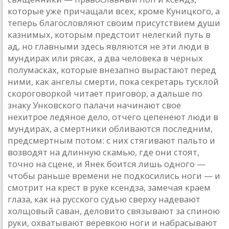
которые уже причащали всех, кроме Куницкого, а
теперь благословляют своим присутствием души
казнимых, которым предстоит нелегкий путь в
ад, но главными здесь являются не эти люди в
мундирах или рясах, а два человека в черных
полумасках, которые внезапно вырастают перед
ними, как ангелы смерти, пока секретарь тусклой
скороговоркой читает приговор, а дальше по
знаку Унковского палачи начинают свое
нехитрое ледяное дело, отчего цепенеют люди в
мундирах, а смертники обливаются последним,
предсмертным потом: с них стягивают пальто и
возводят на длинную скамью, где они стоят,
точно на сцене, и Янек боится лишь одного —
чтобы раньше времени не подкосились ноги — и
смотрит на крест в руке ксендза, замечая краем
глаза, как на русского судью сверху надевают
холщовый саван, деловито связывают за спиною
руки, охватывают веревкою ноги и набрасывают