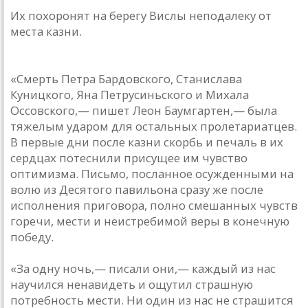
Их похоронят на берегу Вислы неподалеку от
места казни.
Комментарий историка
«Смерть Петра Бардовского, Станислава
Куницкого, Яна Петрусиньского и Михала
Оссовского,— пишет Леон Баумгартен,— была
тяжелым ударом для остальных пролетариатцев.
В первые дни после казни скорбь и печаль в их
сердцах потеснили присущее им чувство
оптимизма. Письмо, посланное осужденными на
волю из Десятого павильона сразу же после
исполнения приговора, полно смешанных чувств
горечи, мести и неистребимой веры в конечную
победу.
«За одну ночь,— писали они,— каждый из нас
научился ненавидеть и ощутил страшную
потребность мести. Ни один из нас не страшится