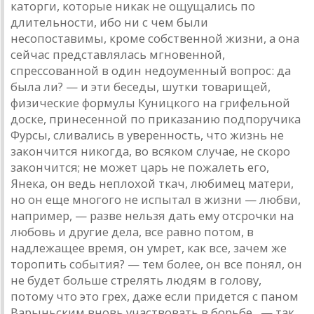
каторги, которые никак не ощущались по
длительности, ибо ни с чем были
несопоставимы, кроме собственной жизни, а она
сейчас представлялась мгновенной,
спрессованной в один недоуменный вопрос: да
была ли? — и эти беседы, шутки товарищей,
физические формулы Куницкого на грифельной
доске, принесенной по приказанию подпоручика
Фурсы, сливались в уверенность, что жизнь не
закончится никогда, во всяком случае, не скоро
закончится; не может царь не пожалеть его,
Янека, он ведь неплохой ткач, любимец матери,
но он еще многого не испытал в жизни — любви,
например, — разве нельзя дать ему отсрочки на
любовь и другие дела, все равно потом, в
надлежащее время, он умрет, как все, зачем же
торопить события? — тем более, он все понял, он
не будет больше стрелять людям в голову,
потому что это грех, даже если придется с паном
Варыньским вновь участвовать в борьбе...— так