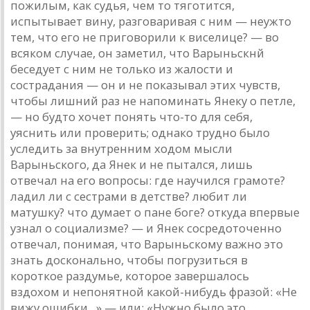
пожилым, как судья, чем то тяготится,
испытывает вину, разговаривая с ним — неужто
тем, что его не приговорили к виселице? — во
всяком случае, он заметил, что Варыньскнй
беседует с ним не только из жалости и
сострадания — он и не показывал этих чувств,
чтобы лишний раз не напоминать Янеку о петле,
— но будто хочет понять что-то для себя,
уяснить или проверить; однако трудно было
уследить за внутренним ходом мысли
Варыньского, да Янек и не пытался, лишь
отвечал на его вопросы: где научился грамоте?
ладил ли с сестрами в детстве? любит ли
матушку? что думает о пане боге? откуда впервые
узнал о социализме? — и Янек сосредоточенно
отвечал, понимая, что Варыньскому важно это
знать досконально, чтобы погрузиться в
короткое раздумье, которое завершалось
вздохом и непонятной какой-нибудь фразой: «Не
вижу ошибки...» — или: «Нужно было это