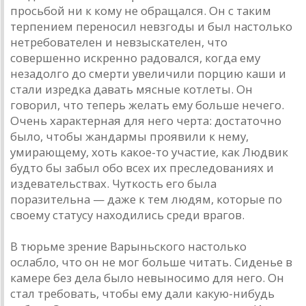
просьбой ни к кому не обращался. Он с таким
терпением переносил невзгоды и был настолько
нетребователен и невзыскателен, что
совершенно искренно радовался, когда ему
незадолго до смерти увеличили порцию каши и
стали изредка давать мясные котлеты. Он
говорил, что теперь желать ему больше нечего.
Очень характерная для него черта: достаточно
было, чтобы жандармы проявили к нему,
умирающему, хоть какое-то участие, как Людвик
будто бы забыл обо всех их преследованиях и
издевательствах. Чуткость его была
поразительна — даже к тем людям, которые по
своему статусу находились среди врагов.
В тюрьме зрение Варыньского настолько
ослабло, что он не мог больше читать. Сиденье в
камере без дела было невыносимо для него. Он
стал требовать, чтобы ему дали какую-нибудь