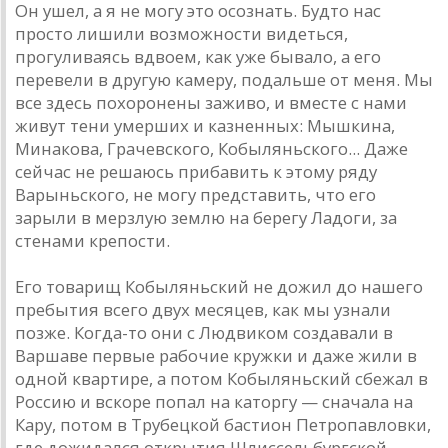
Он ушел, а я не могу это осознать. Будто нас
просто лишили возможности видеться,
прогуливаясь вдвоем, как уже бывало, а его
перевели в другую камеру, подальше от меня. Мы
все здесь похоронены заживо, и вместе с нами
живут тени умерших и казненных: Мышкина,
Минакова, Грачевского, Кобыляньского... Даже
сейчас не решаюсь прибавить к этому ряду
Варыньского, не могу представить, что его
зарыли в мерзлую землю на берегу Ладоги, за
стенами крепости.
Его товарищ Кобыляньский не дожил до нашего
пребытия всего двух месяцев, как мы узнали
позже. Когда-то они с Людвиком создавали в
Варшаве первые рабочие кружки и даже жили в
одной квартире, а потом Кобыляньский сбежал в
Россию и вскоре попал на каторгу — сначала на
Кару, потом в Трубецкой бастион Петропавловки,
где дожидался открытия Шлиссельбургской