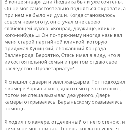
В конце января дни Людвика были уже сочтены.
Он не мог самостоятельно подняться с кровати, а
при нем не было ни души. Когда становилось
совсем невмоготу, он стучал мне своею
слабеющей рукою: «Конрад, дружище, кликни
кого-нибудь...» Он по-прежнему иногда называл
меня старой партийной кличкой, которую
придумал Куницкий, обожавший Конрада
Валленрода. Вероятно, Стась имел в виду, что я
из состоятельной семьи и при том отдаю свое
наследство «Пролетариату»?..
Я спешил к двери и звал жандарма. Тот подходил
к камере Варыньского, долго смотрел в окошко,
потом не спеша вызывал дежурного. Дверь
камеры открывалась, Варыньскому оказывалась
помощь...
Я ходил по камере, отделенный от него стеною, и
ничем не мог помочь. Теперь, когда он ушел, я