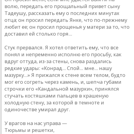
волю, передать его прощальный привет сыну
Тадеушу, рассказать ему о последних минутах
отца; он просил передать Янке, что по-прежнему
любит ее; он просил прощенья у матери за то, что
доставил ей столько горя...
Стук прервался. Я хотел ответить ему, что все
понял и непременно исполню его просьбу, как
вдруг оттуда, из-за стены, снова раздались
редкие удары: «Конрад... Спой... мне... нашу
мазурку...» Я прижался к стене всем телом, будто
мог его согреть через камень, и, шепча губами
строчки его «Кандальной мазурки», принялся
стучать костяшками пальцев в крашеную
холодную стену, за которой в темноте и
одиночестве умирал друг.
У врагов на нас управа —
Тюрьмы и решетки,