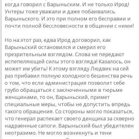
когда говорил с Варыньским. И не только Ирод!
Унтеры тоже уважали и даже побаивались
Варыньского. И это при полном его бесправии и
почти полной бессловесности в общении с ними!
Но на этот раз, едва Ирод договорил, как
Варыньский остановился и смерил его
презрительным взглядом. Слова не передают
испепеляющей силы этого взгляда! Казалось, он
может им убить! К этому взгляду Людвик на сей
раз прибавил полную холодного бешенства речь
о том, что если администрация позволит себе
грубо обращаться с заключенными в тюрьме
женщинами, то он, Варыньский, примет
специальные меры, чтобы не допустить впредь
такого обращения. Со стороны могло показаться,
что генерал распекает своего денщика за скверно
надраенные сапоги. Варыньский был убедителен
неотразимо. Не могло возникнуть и тени