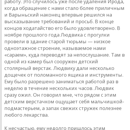
работу. Это случилось уже после удаления Ирода,
когда обращение с нами стало более приличным
и Варыньский наконец впервые решился на
высказывание требований и просьб. В конце
концов ходатайство его было удовлетворено. В
ноябре прошлого года Людвика с прогулки
провели в здание старой тюрьмы — низкое
одноэтажное строение, называемое нами
«сараем», куда переводят за непослушание. Там в
одной из камер был сооружен детский
столярный верстак. Людвику дали несколько
дощечек от поломанного ящика и инструменты.
Ему было разрешено заниматься работой раз в
неделю в течение нескольких часов. Людвик
сразу ожил. Он говорил мне, что рядом с этим
детским верстачком ощущает себя мальчишкой-
подмастерьем, а запах свежих стружек полезнее
любого лекарства.
К несчастью, ему недолго пришлось этим