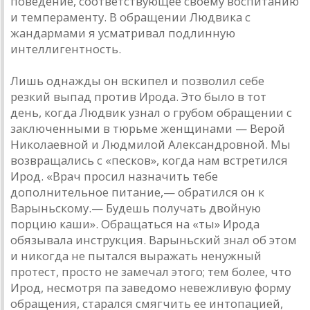
поведение, соответствующее своему воспитанию
и темпераменту. В обращении Людвика с
жандармами я усматривал подлинную
интеллигентность.
Лишь однажды он вскипел и позволил себе
резкий выпад против Ирода. Это было в тот
день, когда Людвик узнал о грубом обращении с
заключенными в тюрьме женщинами — Верой
Николаевной и Людмилой Александровной. Мы
возвращались с «песков», когда нам встретился
Ирод. «Врач просил назначить тебе
дополнительное питание,— обратился он к
Варыньскому.— Будешь получать двойную
порцию каши». Обращаться на «ты» Ирода
обязывала инструкция. Варыньский знал об этом
и никогда не пытался выражать ненужный
протест, просто не замечал этого; тем более, что
Ирод, несмотря па заведомо невежливую форму
обращения, старался смягчить ее интопацией,