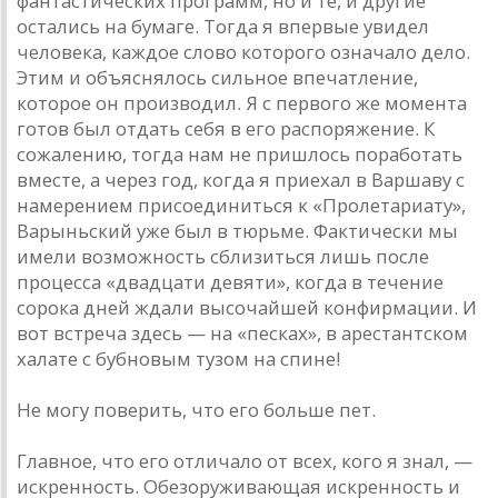
фантастических программ, но и те, и другие
остались на бумаге. Тогда я впервые увидел
человека, каждое слово которого означало дело.
Этим и объяснялось сильное впечатление,
которое он производил. Я с первого же момента
готов был отдать себя в его распоряжение. К
сожалению, тогда нам не пришлось поработать
вместе, а через год, когда я приехал в Варшаву с
намерением присоединиться к «Пролетариату»,
Варыньский уже был в тюрьме. Фактически мы
имели возможность сблизиться лишь после
процесса «двадцати девяти», когда в течение
сорока дней ждали высочайшей конфирмации. И
вот встреча здесь — на «песках», в арестантском
халате с бубновым тузом на спине!
Не могу поверить, что его больше пет.
Главное, что его отличало от всех, кого я знал, —
искренность. Обезоруживающая искренность и