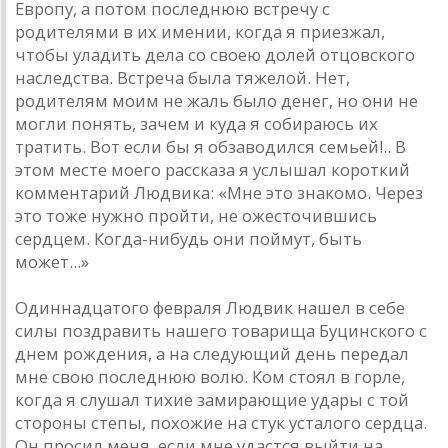
Европу, а потом последнюю встречу с
родителями в их имении, когда я приезжал,
чтобы уладить дела со своею долей отцовского
наследства. Встреча была тяжелой. Нет,
родителям моим не жаль было денег, но они не
могли понять, зачем и куда я собираюсь их
тратить. Вот если бы я обзаводился семьей!.. В
этом месте моего рассказа я услышал короткий
комментарий Людвика: «Мне это знакомо. Через
это тоже нужно пройти, не ожесточившись
сердцем. Когда-нибудь они поймут, быть
может...»
Одиннадцатого февраля Людвик нашел в себе
силы поздравить нашего товарища Буцинского с
днем рождения, а на следующий день передал
мне свою последнюю волю. Ком стоял в горле,
когда я слушал тихие замирающие удары с той
стороны степы, похожие на стук усталого сердца.
Он просил меня, если мне удастся выйти на