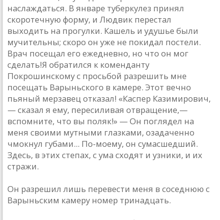
наслаждаться. В январе туберкулез принял
скоротечную форму, и Людвик перестал
выходить на прогулки. Кашель и удушье были
мучительны; скоро он уже не покидал постели.
Врач посещал его ежедневно, но что он мог
сделать!Я обратился к коменданту
Покрошинскому с просьбой разрешить мне
посещать Варыньского в камере. Этот вечно
пьяный мерзавец отказал! «Каспер Казимирович,
— сказал я ему, пересиливая отвращение,—
вспомните, что вы поляк!» — Он поглядел на
меня своими мутными глазками, озадаченно
чмокнул губами... По-моему, он сумасшедший.
Здесь, в этих степах, с ума сходят и узники, и их
стражи.
Он разрешил лишь перевести меня в соседнюю с
Варыньским камеру номер тринадцать.