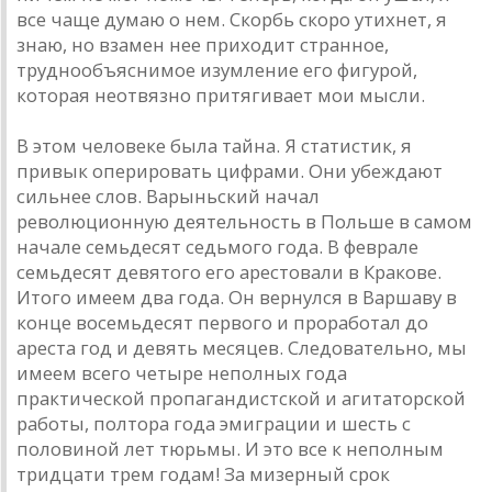
все чаще думаю о нем. Скорбь скоро утихнет, я
знаю, но взамен нее приходит странное,
труднообъяснимое изумление его фигурой,
которая неотвязно притягивает мои мысли.
В этом человеке была тайна. Я статистик, я
привык оперировать цифрами. Они убеждают
сильнее слов. Варыньский начал
революционную деятельность в Польше в самом
начале семьдесят седьмого года. В феврале
семьдесят девятого его арестовали в Кракове.
Итого имеем два года. Он вернулся в Варшаву в
конце восемьдесят первого и проработал до
ареста год и девять месяцев. Следовательно, мы
имеем всего четыре неполных года
практической пропагандистской и агитаторской
работы, полтора года эмиграции и шесть с
половиной лет тюрьмы. И это все к неполным
тридцати трем годам! За мизерный срок