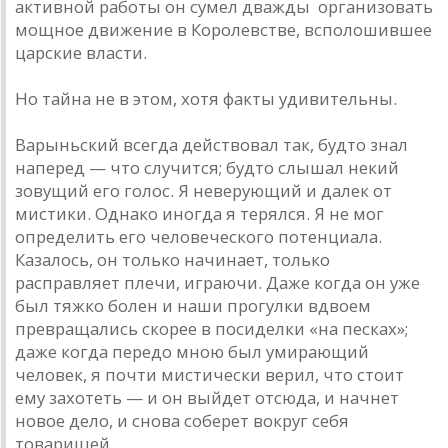
активной работы он сумел дважды организовать
мощное движение в Королевстве, всполошившее
царские власти.
Но тайна не в этом, хотя факты удивительны.
Варыньский всегда действовал так, будто знал
наперед — что случится; будто слышал некий
зовущий его голос. Я неверующий и далек от
мистики. Однако иногда я терялся. Я не мог
определить его человеческого потенциала.
Казалось, он только начинает, только
расправляет плечи, играючи. Даже когда он уже
был тяжко болен и наши прогулки вдвоем
превращались скорее в посиделки «на песках»;
даже когда передо мною был умирающий
человек, я почти мистически верил, что стоит
ему захотеть — и он выйдет отсюда, и начнет
новое дело, и снова соберет вокруг себя
товарищей.