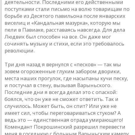
деятельности. Последними его действенными
поступками стали письмо на волю товарищам по
борьбе из Десятого павильона после январских
виселиц и «Кандальная мазурка», которую мы
пели в Павиаке, расставаясь навсегда. Для дела
Людвик был способен на все. Он даже мог
сочинять музыку и стихи, если это требовалось
революции.
Три дня назад я вернулся с «песков» — так мы
зовем огороженные глухим забором дворики,
места наших прогулок, где насыпаны кучи песку,
и постучал в стену, вызывая Варыньского.
Последние дни я всегда делал это с опаской:
боялся, что он уже не сможет ответить. Так и
случилось. Может быть, он спит? Или уже не
имеет сил, чтобы переговариваться стуком? А
ведь это — единственная отрада умирающего!
Комендант Покрошинский разрешил перевести
меня в соседнюю с больным Варыньским камеру,