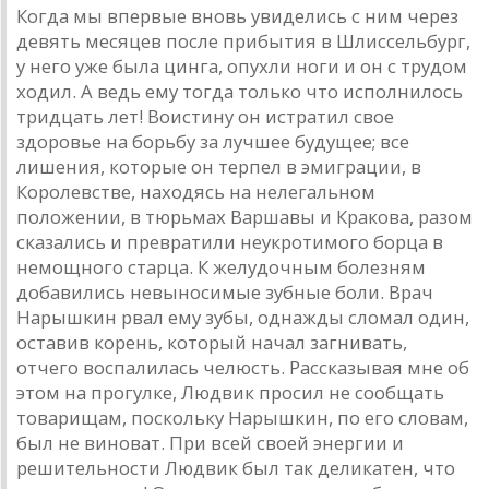
Когда мы впервые вновь увиделись с ним через
девять месяцев после прибытия в Шлиссельбург,
у него уже была цинга, опухли ноги и он с трудом
ходил. А ведь ему тогда только что исполнилось
тридцать лет! Воистину он истратил свое
здоровье на борьбу за лучшее будущее; все
лишения, которые он терпел в эмиграции, в
Королевстве, находясь на нелегальном
положении, в тюрьмах Варшавы и Кракова, разом
сказались и превратили неукротимого борца в
немощного старца. К желудочным болезням
добавились невыносимые зубные боли. Врач
Нарышкин рвал ему зубы, однажды сломал один,
оставив корень, который начал загнивать,
отчего воспалилась челюсть. Рассказывая мне об
этом на прогулке, Людвик просил не сообщать
товарищам, поскольку Нарышкин, по его словам,
был не виноват. При всей своей энергии и
решительности Людвик был так деликатен, что