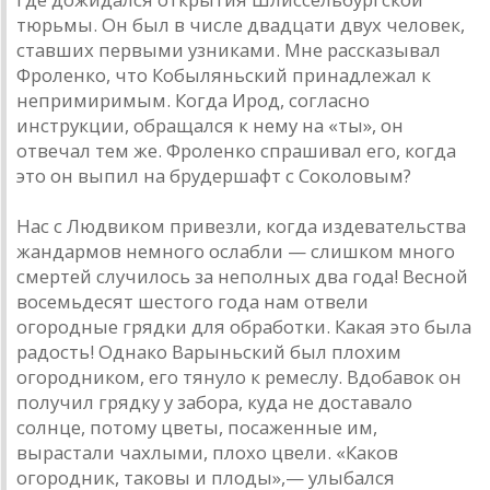
тюрьмы. Он был в числе двадцати двух человек,
ставших первыми узниками. Мне рассказывал
Фроленко, что Кобыляньский принадлежал к
непримиримым. Когда Ирод, согласно
инструкции, обращался к нему на «ты», он
отвечал тем же. Фроленко спрашивал его, когда
это он выпил на брудершафт с Соколовым?
Нас с Людвиком привезли, когда издевательства
жандармов немного ослабли — слишком много
смертей случилось за неполных два года! Весной
восемьдесят шестого года нам отвели
огородные грядки для обработки. Какая это была
радость! Однако Варыньский был плохим
огородником, его тянуло к ремеслу. Вдобавок он
получил грядку у забора, куда не доставало
солнце, потому цветы, посаженные им,
вырастали чахлыми, плохо цвели. «Каков
огородник, таковы и плоды»,— улыбался