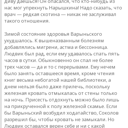
диву даешься! Он опасался, что кто-нибудь из
нас мог упрекнуть Нарышкина! Надо сказать, что
врач — редкая скотина — никак не заслуживал
такого отношения.
Зимой состояние здоровья Варыньского
ухудшалось. К вышеназванным болезням
добавлялись мигрени, астма и бессонница.
Людвик был рад, если ему удавалось спать пять
часов в сутки. Обыкновенно он спал не более
трех часов — да и то с перерывами. Ему нечем
было занять оставшееся время, кроме чтения
книг весьма небогатой нашей библиотеки, а
днем нельзя было даже прилечь, поскольку
железная кровать отмыкалась от стены только
на ночь. Присесть отдохнуть можно было лишь
на прикрученной к полу железной скамье. Если
бы Варыньский возбудил ходатайство, Соколов
разрешил бы, чтобы кровать не замыкали. Но
Людвик оставался верен себе и ни с какой