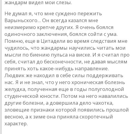
жандарм видел мои слезы.
Не думал я, что мне суждено пережить
Варыньского... Он всегда казался мне
неизмеримо крепче других. Я очень боялся
одиночного заключения, боялся сойти с ума.
Помню, еще в Цитадели во время следствия мне
чудилось, что жандармы научились читать мои
мысли по биению пульса на виске. И я считал про
себя, считал до бесконечности, не давая мыслям
принять хоть какое-нибудь направление.
Людвик же находил в себе силы поддерживать
нас. Я и не знал, что у него хроническая болезнь
желудка, полученная еще в годы полуголодной
студенческой юности. Потом на него навалились
другие болезни, а довершила дело чахотка,
зловещие признаки которой появились прошлой
весною, а к зиме она приняла скоротечный
характер.