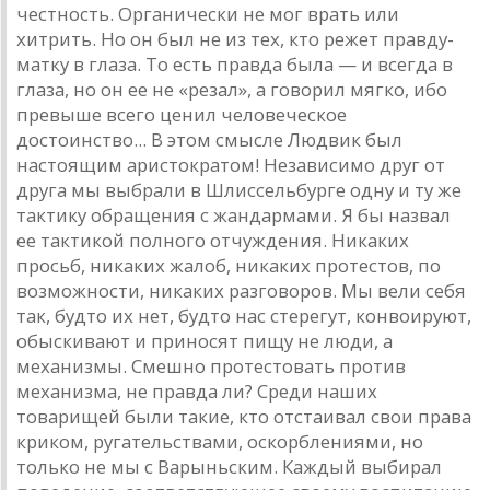
честность. Органически не мог врать или
хитрить. Но он был не из тех, кто режет правду-
матку в глаза. То есть правда была — и всегда в
глаза, но он ее не «резал», а говорил мягко, ибо
превыше всего ценил человеческое
достоинство... В этом смысле Людвик был
настоящим аристократом! Независимо друг от
друга мы выбрали в Шлиссельбурге одну и ту же
тактику обращения с жандармами. Я бы назвал
ее тактикой полного отчуждения. Никаких
просьб, никаких жалоб, никаких протестов, по
возможности, никаких разговоров. Мы вели себя
так, будто их нет, будто нас стерегут, конвоируют,
обыскивают и приносят пищу не люди, а
механизмы. Смешно протестовать против
механизма, не правда ли? Среди наших
товарищей были такие, кто отстаивал свои права
криком, ругательствами, оскорблениями, но
только не мы с Варыньским. Каждый выбирал