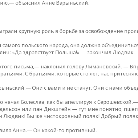
цию,— объяснил Анне Варыньский.
сыграли крупную роль в борьбе за освобождение прол
ри самого польского народа, она должна объединиться
ич: «Да здравствует Польша!» — закончил Людвик.
этого письма,— наклонил голову Лимановский. — Впр
ратьями. С братьями, которые сто лет; нас притесняю
рыньский.— Они с вами и не станут. Они с нами объе
 начал Болеслав, как бы апеллируя к Серошевской.—
ельсон или пан Дикштейн — тут мне понятно, пшеп
ан Людвик! Вы же чистокровный поляк! Добрый поляк
вила Анна.— Он какой-то противный.