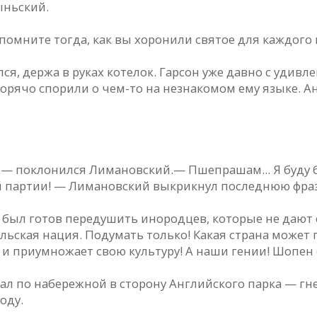
ыньский.
помните тогда, как вы хоронили святое для каждого
, держа в руках котелок. Гарсон уже давно с удивле
горячо спорили о чем-то на незнакомом ему языке. Ан
,— поклонился Лимановский.— Пшепрашам... Я буду 
й партии! — Лимановский выкрикнул последнюю фразу
Он был готов передушить инородцев, которые не дают
ьская нация. Подумать только! Какая страна может п
 и приумножает свою культуру! А наши гении! Шопен о
гал по набережной в сторону Английского парка — гне
оду.