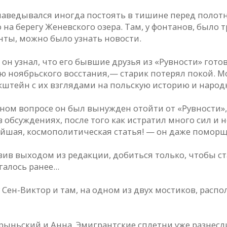
аведывался иногда постоять в тишине перед полотна
 на берегу Женевского озера. Там, у фонтанов, было 
нты, можно было узнать новости.
 он узнал, что его бывшие друзья из «Рувности» го
ноябрьского восстания,— старик потерял покой. Мо
кштейн с их взглядами на польскую историю и народ
ьном вопросе он был вынужден отойти от «Рувности»
в обсуждениях, после того как истратил много сил и
ейшая, космополитическая статья! — он даже поморщ
озив выходом из редакции, добиться только, чтобы 
алось ранее...
 Сен-Виктор и там, на одном из двух мостиков, расп
рыньский и Анна. Эмигрантские сплетни уже разнесли