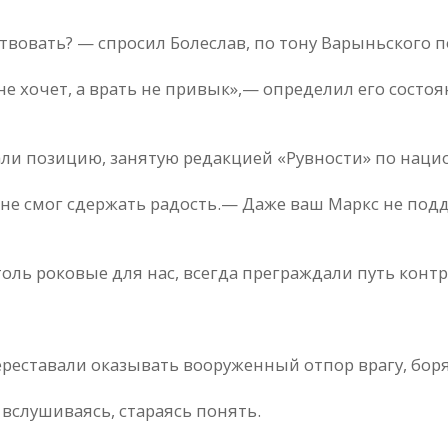
вовать? — спросил Болеслав, по тону Варыньского п
 хочет, а врать не привык»,— определил его состояни
али позицию, занятую редакцией «Рувности» по наци
не смог сдержать радость.— Даже ваш Маркс не под
столь роковые для нас, всегда преграждали путь конт
ереставали оказывать вооруженный отпор врагу, бор
вслушиваясь, стараясь понять.