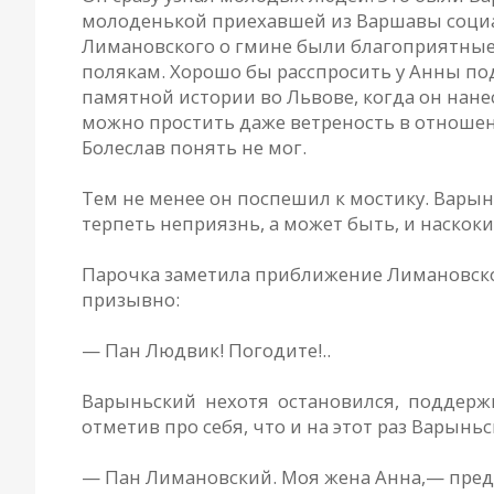
молоденькой приехавшей из Варшавы социал
Лимановского о гмине были благоприятные с
полякам. Хорошо бы расспросить у Анны под
памятной истории во Львове, когда он нан
можно простить даже ветреность в отношен
Болеслав понять не мог.
Тем не менее он поспешил к мостику. Вары
терпеть неприязнь, а может быть, и наскок
Парочка заметила приближение Лимановского
призывно:
— Пан Людвик! Погодите!..
Варыньский нехотя остановился, поддержи
отметив про себя, что и на этот раз Варын
— Пан Лимановский. Моя жена Анна,— предс