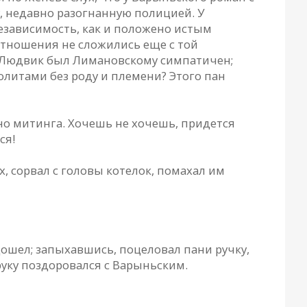
, недавно разогнанную полицией. У
независимость, как и положено истым
отношения не сложились еще с той
ки Людвик был Лимановскому симпатичен;
литами без роду и племени? Этого пан
но митинга. Хочешь не хочешь, придется
ся!
, сорвал с головы котелок, помахал им
шел; запыхавшись, поцеловал пани ручку,
руку поздоровался с Варыньским.