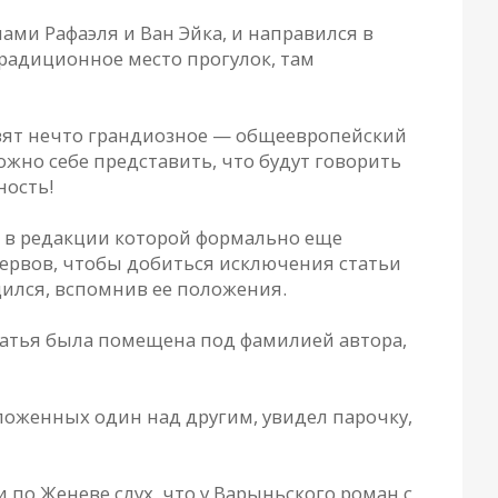
ми Рафаэля и Ван Эйка, и направился в
традиционное место прогулок, там
товят нечто грандиозное — общеевропейский
жно себе представить, что будут говорить
ность!
, в редакции которой формально еще
 нервов, чтобы добиться исключения статьи
ился, вспомнив ее положения.
статья была помещена под фамилией автора,
оложенных один над другим, увидел парочку,
 по Женеве слух, что у Варыньского роман с