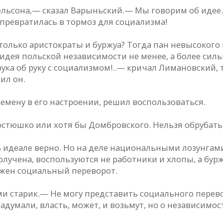
льсона,— сказал Варыньский.— Мы говорим об идее.
превратилась в тормоз для социализма!
только аристократы и буржуа? Тогда пан невысокого 
идея польской независимости не менее, а более сил
а об руку с социализмом!..— кричал Лимановский, т
ил он.
емену в его настроении, решил воспользоваться.
стюшко или хотя бы Домбровского. Нельзя обрубать р
 В идеале верно. Но на деле национальными лозунгам
олучена, воспользуются не работники и хлопы, а бур
ужен социальный переворот.
ами старик.— Не могу представить социального пере
адумали, власть, может, и возьмут, но о независимос