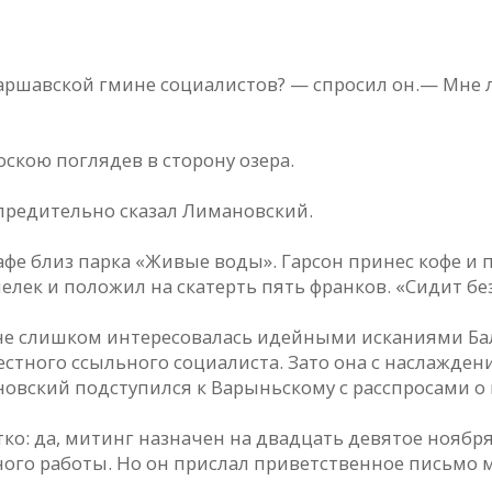
аршавской гмине социалистов? — спросил он.— Мне л
оскою поглядев в сторону озера.
предительно сказал Лимановский.
е близ парка «Живые воды». Гарсон принес кофе и п
елек и положил на скатерть пять франков. «Сидит без
 не слишком интересовалась идейными исканиями Ба
естного ссыльного социалиста. Зато она с наслаждени
новский подступился к Варыньскому с расспросами о
ко: да, митинг назначен на двадцать девятое ноября,
Много работы. Но он прислал приветственное письмо 