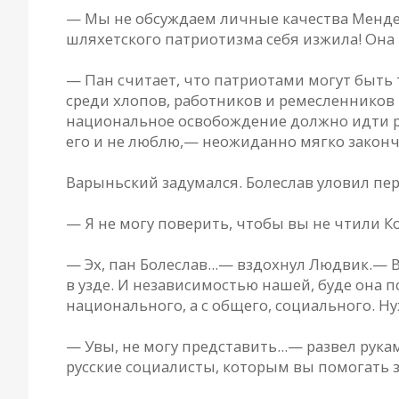
— Мы не обсуждаем личные качества Менде
шляхетского патриотизма себя изжила! Она 
— Пан считает, что патриотами могут быть 
среди хлопов, работников и ремесленников 
национальное освобождение должно идти рук
его и не люблю,— неожиданно мягко законч
Варыньский задумался. Болеслав уловил пер
— Я не могу поверить, чтобы вы не чтили Ко
— Эх, пан Болеслав...— вздохнул Людвик.—
в узде. И независимостью нашей, буде она п
национального, а с общего, социального. Н
— Увы, не могу представить...— развел рук
русские социалисты, которым вы помогать з