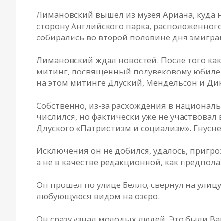
Лимановский вышел из музея Ариана, куда н
сторону Английского парка, расположенного
собирались во второй половине дня эмигра
Лимановский ждал новостей. После того как
митинг, посвященный полувековому юбилею 
на этом митинге Длуский, Мендельсон и Ди
Собственно, из-за расхождения в национал
числился, но фактически уже не участвовал 
Длуского «Патриотизм и социализм». Гнусн
Исключения он не добился, удалось, пригр
а не в качестве редакционной, как предполаг
Оп прошел по улице Белло, свернул на улицу
любующуюся видом на озеро.
Он сразу узнал молодых людей. Это были Ва