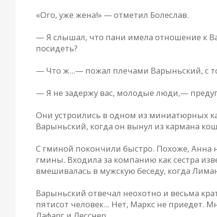
«Ого, уже жена!» — отметил Болеслав.
— Я слышал, что пани имела отношение к В
посидеть?
— Что ж...— пожал плечами Варыньский, с т
— Я не задержу вас, молодые люди,— преду
Они устроились в одном из миниатюрных каф
Варыньский, когда он вынул из кармана кош
С гминой покончили быстро. Похоже, Анна
гмины. Входила за компанию как сестра изв
вмешивалась в мужскую беседу, когда Лима
Варыньский отвечал неохотно и весьма крат
пятисот человек... Нет, Маркс не приедет. 
Лафарг и Лесснер...