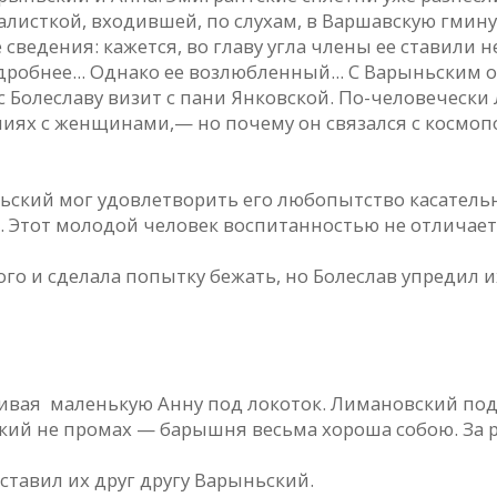
исткой, входившей, по слухам, в Варшавскую гмину
ведения: кажется, во главу угла члены ее ставили 
робнее... Однако ее возлюбленный... С Варыньским 
ес Болеславу визит с пани Янковской. По-человечес
иях с женщинами,— но почему он связался с космопо
ньский мог удовлетворить его любопытство касатель
и. Этот молодой человек воспитанностью не отличает
 и сделала попытку бежать, но Болеслав упредил их
вая маленькую Анну под локоток. Лимановский подо
ьский не промах — барышня весьма хороша собою. За 
тавил их друг другу Варыньский.