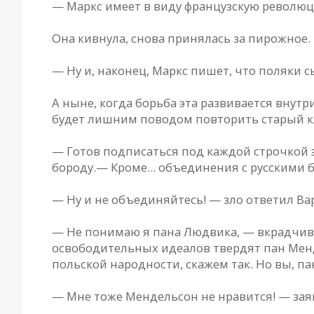
— Маркс имеет в виду французскую револю
Она кивнула, снова принялась за пирожное.
— Ну и, наконец, Маркс пишет, что поляки 
А ныне, когда борьба эта развивается внут
будет лишним поводом повторить старый кл
— Готов подписаться под каждой строчкой 
бороду.— Кроме... объединения с русскими б
— Ну и не объединяйтесь! — зло ответил Ва
— Не понимаю я пана Людвика, — вкрадчиво
освободительных идеалов твердят пан Менд
польской народности, скажем так. Но вы, п
— Мне тоже Мендельсон не нравится! — зая