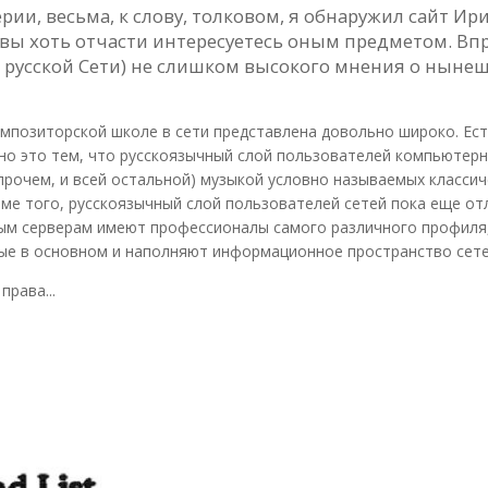
ии, весьма, к слову, толковом, я обнаружил сайт Ири
 вы хоть отчасти интересуетесь оным предметом. Впро
 русской Сети) не слишком высокого мнения о нынеш
омпозиторской школе в сети представлена довольно широко. Ес
о это тем, что русскоязычный слой пользователей компьютерны
 впрочем, и всей остальной) музыкой условно называемых класс
оме того, русскоязычный слой пользователей сетей пока еще о
жным серверам имеют профессионалы самого различного профиля
ые в основном и наполняют информационное пространство сетей
права...