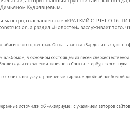
иальный, авторизованный группой сайт, как всегд
и Демьяном Кудрявцевым.
ы маэстро, озаглавленные «КРАТКИЙ ОТЧЕТ О 16-ТИ
 construction, а раздел «Новостей» заслуживает того
-абисинского оркестра». Он называется «Бардо» и выходит на ф
ым альбомом, в основном состоящем из песен сверхестественой
бролет» для сохранения типичного Санкт-петербургского звука...
 готовит к выпуску ограниченым тиражом двойной альбом «Апо
веренные источники об «Аквариуме» с указанием авторов сайтов