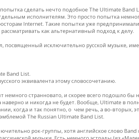
ти, попытка сделать нечто подобное The Ultimate Band 
льным исполнителям. Это просто попытка немного
росторам Internet. Такие попытки уже предпринимал
о рассматривать как альтернативный подход к делу.
ел, посвященный исключительно русской музыке, име
e Band List.
русского эквивалента этому словосочетанию.
ит немного странновато, и скорее всего подошло бы на
да наверно и никогда не будет. Вообще, Ultimate в по
ании, когда и так понятно, о чем речь, а во-вторых, 
блемой The Russian Ultimate Band List.
ючительно рок-группы, хотя английское слово Band 
лассической музыки. Есть немного эстрады (из «Мале