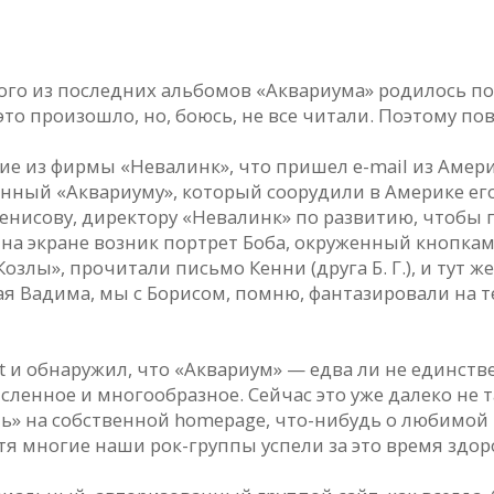
го из последних альбомов «Аквариума» родилось после 
это произошло, но, боюсь, не все читали. Поэтому по
ие из фирмы «Невалинк», что пришел е-mail из Амер
ный «Аквариуму», который соорудили в Америке его д
нисову, директору «Невалинк» по развитию, чтобы п
 на экране возник портрет Боба, окруженный кнопкам
злы», прочитали письмо Кенни (друга Б. Г.), и тут ж
ая Вадима, мы с Борисом, помню, фантазировали на 
et и обнаружил, что «Аквариум» — едва ли не единст
сленное и многообразное. Сейчас это уже далеко не
ь» на собственной homepage, что-нибудь о любимой 
я многие наши рок-группы успели за это время здоро