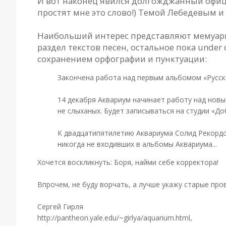
И вот наконец явился долгожджанный офиц
простят мне это слово!) Темой Лебедевым 
Наибольший интерес представляют мемуар
раздел текстов песен, остальное пока under
сохранением орфографии и пунктуации:
Закончена работа над первым альбомом «Русско
14 декабря Аквариум начинает работу над нов
не слыханых. Будет записываться на студии «До
К двадцатипятилетию Аквариума Солид Рекордс
никогда не входивших в альбомы Аквариума...
Хочется воскликнуть: Боря, найми себе корректора!
Впрочем, не буду ворчать, а лучше укажу старые про
Сергей Гирля
http://pantheon.yale.edu/~girlya/aquarium.html,