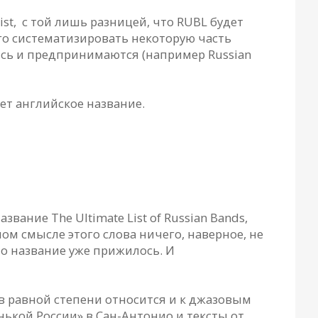
List, с той лишь разницей, что RUBL будет
 систематизировать некоторую часть
ись и предпринимаются (например Russian
ет английское название.
звание The Ultimate List of Russian Bands,
лном смысле этого слова ничего, наверное, не
это название уже прижилось. И
в равной степени относится и к джазовым
нькой России» в Сан-Антонио и тексты от