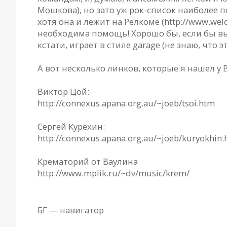
Мошкова), но зато уж рок-список наиболее по
хотя она и лежит на Релкоме (http://www.wel
необходима помощь! Хорошо бы, если бы вы 
кстати, играет в стиле garage (не знаю, что эт
А вот несколько линков, которые я нашел у 
Виктор Цой:
http://connexus.apana.org.au/~joeb/tsoi.htm
Сергей Курехин:
http://connexus.apana.org.au/~joeb/kuryokhin
Крематорий от Ваулина
http://www.mplik.ru/~dv/music/krem/
БГ — навигатор
Официальный сайт группы «Аквариум»