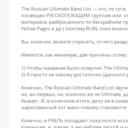
The Russian Ultimate Band List — это, по су
посвящен РУССКОПОЮЩИМ группам или отде
материала, разбросанного по бескрайним п
Yellow Pages и др.) поэтому RUBL пока можн
Вы, конечно, можете спросить, отчего разд
Имеются, как минимум, две причины этому:
1) Чтобы название было созвучно The Ultimat
2) Я просто не нахожу достаточно удачного 
Конечно, The Russian Ultimate Band List звуч
но, во-первых, он, конечно же не Ultimate, 
бывает. И, в конечном итоге, дело не в назв
нарисованный кот мало-помалу становится эм
Конечно, в РУБЛЬ попадают пока почти искл
командам, и, думаю, к ансамблям легкой и к