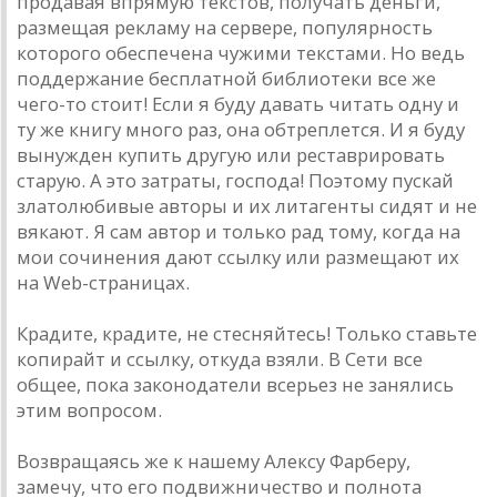
продавая впрямую текстов, получать деньги,
размещая рекламу на сервере, популярность
которого обеспечена чужими текстами. Но ведь
поддержание бесплатной библиотеки все же
чего-то стоит! Если я буду давать читать одну и
ту же книгу много раз, она обтреплется. И я буду
вынужден купить другую или реставрировать
старую. А это затраты, господа! Поэтому пускай
златолюбивые авторы и их литагенты сидят и не
вякают. Я сам автор и только рад тому, когда на
мои сочинения дают ссылку или размещают их
на Web-страницах.
Крадите, крадите, не стесняйтесь! Только ставьте
копирайт и ссылку, откуда взяли. В Сети все
общее, пока законодатели всерьез не занялись
этим вопросом.
Возвращаясь же к нашему Алексу Фарберу,
замечу, что его подвижничество и полнота