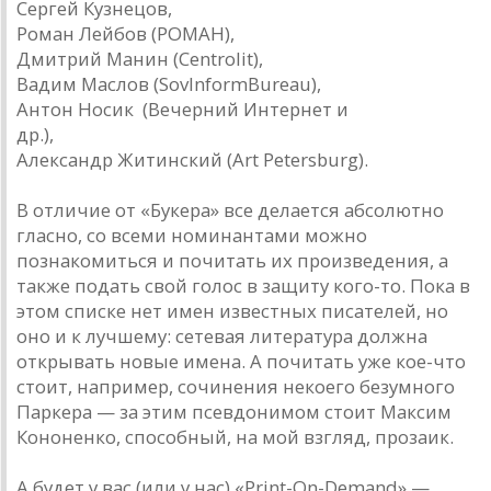
Сергей Кузнецов,
Роман Лейбов (POMAH),
Дмитрий Манин (Centrolit),
Вадим Маслов (SovInformBureau),
Антон Носик (Вечерний Интернет и
др.),
Александр Житинский (Art Petersburg).
В отличие от «Букера» все делается абсолютно
гласно, со всеми номинантами можно
познакомиться и почитать их произведения, а
также подать свой голос в защиту кого-то. Пока в
этом списке нет имен известных писателей, но
оно и к лучшему: сетевая литература должна
открывать новые имена. А почитать уже кое-что
стоит, например, сочинения некоего безумного
Паркера — за этим псевдонимом стоит Максим
Кононенко, способный, на мой взгляд, прозаик.
А будет у вас (или у нас) «Print-On-Demand» —