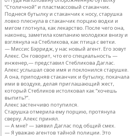
“Столичной” и пластмассовый стаканчик.
Поднеся бутылку и стаканчик к носу, старушка
ловко плеснула в стаканчик порцию водки и
мигом глотнула, как лекарство. После чего она,
наконец, заметила компанию молодежи внизу и
взглянула на Стебликова, как птица с ветки.
— Миссис Бэрридж, у нас новый агент. Его зовут
Алекс. Он говорит, что его специальность —
инженер,— представил Стебликова Даглас.
Алекс услышал свое имя и поклонился старушке.
А она, приподняв стаканчик и бутылку, покачала
ими в воздухе, делая приглашающий жест,
который Стебликов истолковал как “хочешь
выпить?”.
Алекс застенчиво потупился.
Старушка отмерила ему порцию, протянула
сверху. Алекс принял.
— А мне? — заявил Даглас под общий смех.
— Я уважаю агентов тайной полиции. Это