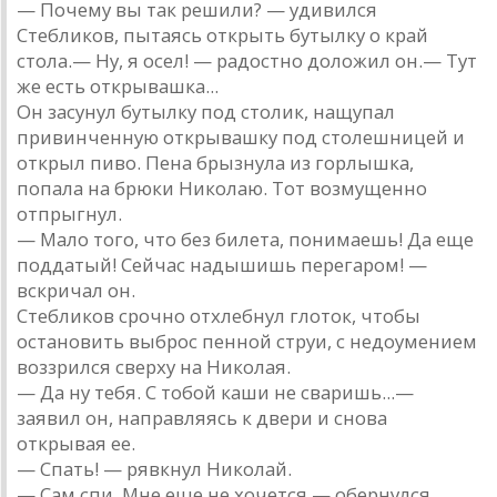
— Почему вы так решили? — удивился
Стебликов, пытаясь открыть бутылку о край
стола.— Ну, я осел! — радостно доложил он.— Тут
же есть открывашка...
Он засунул бутылку под столик, нащупал
привинченную открывашку под столешницей и
открыл пиво. Пена брызнула из горлышка,
попала на брюки Николаю. Тот возмущенно
отпрыгнул.
— Мало того, что без билета, понимаешь! Да еще
поддатый! Сейчас надышишь перегаром! —
вскричал он.
Стебликов срочно отхлебнул глоток, чтобы
остановить выброс пенной струи, с недоумением
воззрился сверху на Николая.
— Да ну тебя. С тобой каши не сваришь...—
заявил он, направляясь к двери и снова
открывая ее.
— Спать! — рявкнул Николай.
— Сам спи. Мне еще не хочется,— обернулся