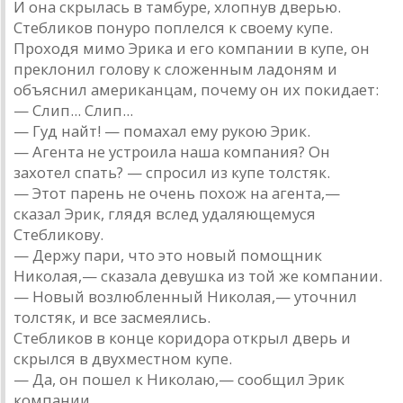
И она скрылась в тамбуре, хлопнув дверью.
Стебликов понуро поплелся к своему купе.
Проходя мимо Эрика и его компании в купе, он
преклонил голову к сложенным ладоням и
объяснил американцам, почему он их покидает:
— Слип... Слип...
— Гуд найт! — помахал ему рукою Эрик.
— Агента не устроила наша компания? Он
захотел спать? — спросил из купе толстяк.
— Этот парень не очень похож на агента,—
сказал Эрик, глядя вслед удаляющемуся
Стебликову.
— Держу пари, что это новый помощник
Николая,— сказала девушка из той же компании.
— Новый возлюбленный Николая,— уточнил
толстяк, и все засмеялись.
Стебликов в конце коридора открыл дверь и
скрылся в двухместном купе.
— Да, он пошел к Николаю,— сообщил Эрик
компании.