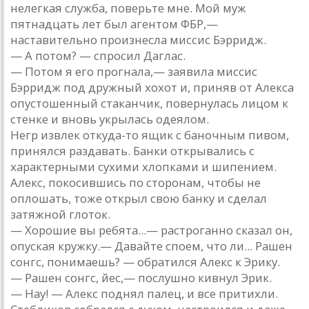
нелегкая служба, поверьте мне. Мой муж
пятнадцать лет был агентом ФБР,—
наставительно произнесла миссис Бэрридж.
— А потом? — спросил Даглас.
— Потом я его прогнала,— заявила миссис
Бэрридж под дружный хохот и, приняв от Алекса
опустошенный стаканчик, повернулась лицом к
стенке и вновь укрылась одеялом.
Негр извлек откуда-то ящик с баночным пивом,
принялся раздавать. Банки открывались с
характерными сухими хлопками и шипением.
Алекс, покосившись по сторонам, чтобы не
оплошать, тоже открыл свою банку и сделал
затяжной глоток.
— Хорошие вы ребята...— растроганно сказал он,
опуская кружку.— Давайте споем, что ли... Рашен
сонгс, понимаешь? — обратился Алекс к Эрику.
— Рашен сонгс, йес,— послушно кивнул Эрик.
— Нау! — Алекс поднял палец, и все притихли.