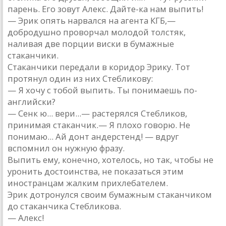
парень. Его зовут Алекс. Дайте-ка нам выпить!
— Эрик опять нарвался на агента КГБ,—
добродушно проворчал молодой толстяк,
наливая две порции виски в бумажные
стаканчики.
Стаканчики передали в коридор Эрику. Тот
протянул один из них Стебликову:
— Я хочу с тобой выпить. Ты понимаешь по-
английски?
— Сенк ю... вери...— растерялся Стебликов,
принимая стаканчик.— Я плохо говорю. Не
понимаю... Ай донт андерстенд! — вдруг
вспомнил он нужную фразу.
Выпить ему, конечно, хотелось, но так, чтобы не
уронить достоинства, не показаться этим
иностранцам жалким прихлебателем.
Эрик дотронулся своим бумажным стаканчиком
до стаканчика Стебликова.
— Алекс!