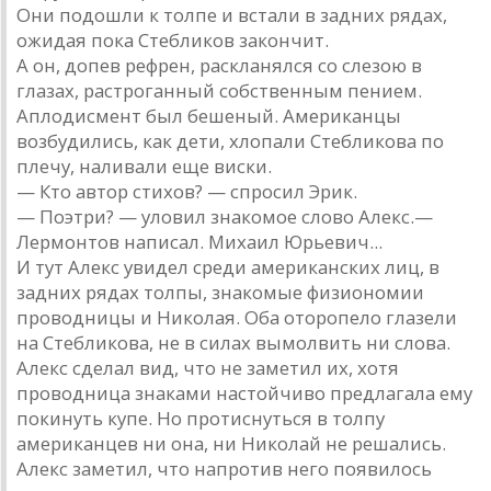
Они подошли к толпе и встали в задних рядах,
ожидая пока Стебликов закончит.
А он, допев рефрен, раскланялся со слезою в
глазах, растроганный собственным пением.
Аплодисмент был бешеный. Американцы
возбудились, как дети, хлопали Стебликова по
плечу, наливали еще виски.
— Кто автор стихов? — спросил Эрик.
— Поэтри? — уловил знакомое слово Алекс.—
Лермонтов написал. Михаил Юрьевич...
И тут Алекс увидел среди американских лиц, в
задних рядах толпы, знакомые физиономии
проводницы и Николая. Оба оторопело глазели
на Стебликова, не в силах вымолвить ни слова.
Алекс сделал вид, что не заметил их, хотя
проводница знаками настойчиво предлагала ему
покинуть купе. Но протиснуться в толпу
американцев ни она, ни Николай не решались.
Алекс заметил, что напротив него появилось