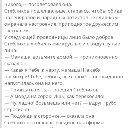
никого,— посоветовала она.
Стебликов пошел дальше, стараясь, чтобы обида
на генералов и народных артистов не слишком
омрачала настроение, приподнятое дружеским
застольем.
У следующей проводницы лицо было доброе.
Стебликов любил такие круглые и с виду глупые
лица.
— Мамаша, возьмите домой,— проникновенно
сказал он.
— Какая я тебе, к черту, мамаша! На себя
посмотри! Тебе, небось, все сорок! — неожиданно
напустилась она на него.
— Тридцать пять,— опешил Стебликов.
— А морда на сорок! Ишь, как перекосило!
— Ну, ладно! Возьмешь или нет? — вдруг грубо
спросил он.
— Подожди в сторонке,— сказала она.
Стебликов отошел к середине платформы