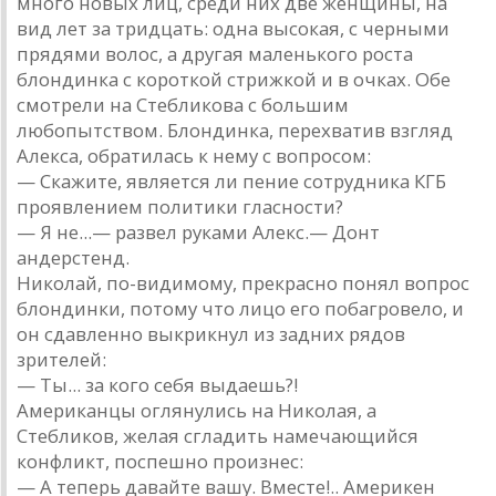
много новых лиц, среди них две женщины, на
вид лет за тридцать: одна высокая, с черными
прядями волос, а другая маленького роста
блондинка с короткой стрижкой и в очках. Обе
смотрели на Стебликова с большим
любопытством. Блондинка, перехватив взгляд
Алекса, обратилась к нему с вопросом:
— Скажите, является ли пение сотрудника КГБ
проявлением политики гласности?
— Я не...— развел руками Алекс.— Донт
андерстенд.
Николай, по-видимому, прекрасно понял вопрос
блондинки, потому что лицо его побагровело, и
он сдавленно выкрикнул из задних рядов
зрителей:
— Ты... за кого себя выдаешь?!
Американцы оглянулись на Николая, а
Стебликов, желая сгладить намечающийся
конфликт, поспешно произнес:
— А теперь давайте вашу. Вместе!.. Америкен