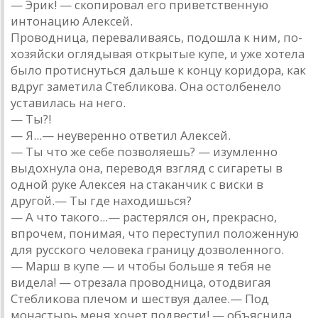
— Эрик! — скопировал его приветственную
интонацию Алексей.
Проводница, переваливаясь, подошла к ним, по-
хозяйски оглядывая открытые купе, и уже хотела
было протиснуться дальше к концу коридора, как
вдруг заметила Стебликова. Она остолбенело
уставилась на него.
— Ты?!
— Я...— неуверенно ответил Алексей.
— Ты что же себе позволяешь? — изумленно
выдохнула она, переводя взгляд с сигареты в
одной руке Алексея на стаканчик с виски в
другой.— Ты где находишься?
— А что такого...— растерялся он, прекрасно,
впрочем, понимая, что переступил положенную
для русского человека границу дозволенного.
— Марш в купе — и чтобы больше я тебя не
видела! — отрезала проводница, отодвигая
Стебликова плечом и шествуя далее.— Под
монастырь меня хочет подвести! — объяснила