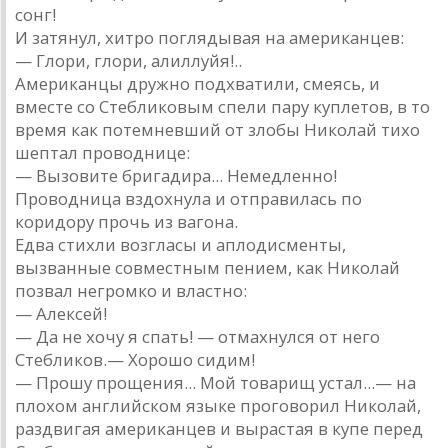
сонг!
И затянул, хитро поглядывая на американцев:
— Глори, глори, алиллуйя!..
Американцы дружно подхватили, смеясь, и
вместе со Стебликовым спели пару куплетов, в то
время как потемневший от злобы Николай тихо
шептал проводнице:
— Вызовите бригадира... Немедленно!
Проводница вздохнула и отправилась по
коридору прочь из вагона.
Едва стихли возгласы и аплодисменты,
вызванные совместным пением, как Николай
позвал негромко и властно:
— Алексей!
— Да не хочу я спать! — отмахнулся от него
Стебликов.— Хорошо сидим!
— Прошу прощения... Мой товарищ устал...— на
плохом английском языке проговорил Николай,
раздвигая американцев и вырастая в купе перед