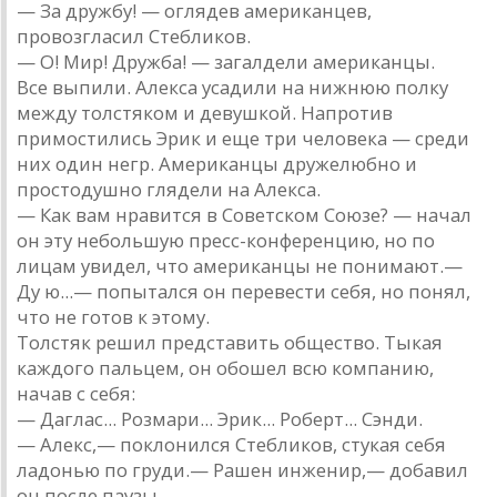
— За дружбу! — оглядев американцев,
провозгласил Стебликов.
— О! Мир! Дружба! — загалдели американцы.
Все выпили. Алекса усадили на нижнюю полку
между толстяком и девушкой. Напротив
примостились Эрик и еще три человека — среди
них один негр. Американцы дружелюбно и
простодушно глядели на Алекса.
— Как вам нравится в Советском Союзе? — начал
он эту небольшую пресс-конференцию, но по
лицам увидел, что американцы не понимают.—
Ду ю...— попытался он перевести себя, но понял,
что не готов к этому.
Толстяк решил представить общество. Тыкая
каждого пальцем, он обошел всю компанию,
начав с себя:
— Даглас... Розмари... Эрик... Роберт... Сэнди.
— Алекс,— поклонился Стебликов, стукая себя
ладонью по груди.— Рашен инженир,— добавил
он после паузы.