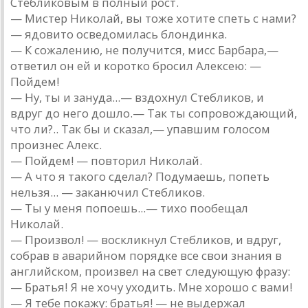
Стебликовым в полный рост.
— Мистер Николай, вы тоже хотите спеть с нами?
— ядовито осведомилась блондинка.
— К сожалению, не получится, мисс Барбара,—
ответил он ей и коротко бросил Алексею: —
Пойдем!
— Ну, ты и зануда...— вздохнул Стебликов, и
вдруг до него дошло.— Так ты сопровождающий,
что ли?.. Так бы и сказал,— упавшим голосом
произнес Алекс.
— Пойдем! — повторил Николай.
— А что я такого сделал? Подумаешь, попеть
нельзя... — заканючил Стебликов.
— Ты у меня попоешь...— тихо пообещал
Николай.
— Произвол! — воскликнул Стебликов, и вдруг,
собрав в аварийном порядке все свои знания в
английском, произвел на свет следующую фразу:
— Братья! Я не хочу уходить. Мне хорошо с вами!
— Я тебе покажу: братья! — не выдержал