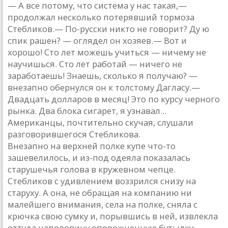
— А все потому, что система у нас такая,—
продолжал несколько потерявший тормоза
Стебликов.— По-русски никто не говорит? Ду ю
спик рашен? — оглядел он хозяев.— Вот и
хорошо! Сто лет можешь учиться — ничему не
научишься. Сто лет работай — ничего не
заработаешь! Знаешь, сколько я получаю? —
внезапно обернулся он к толстому Дагласу.—
Двадцать долларов в месяц! Это по курсу черного
рынка. Два блока сигарет, я узнавал...
Американцы, почтительно скучая, слушали
разговорившегося Стебликова.
Внезапно на верхней полке купе что-то
зашевелилось, и из-под одеяла показалась
старушечья голова в кружевном чепце.
Стебликов с удивлением воззрился снизу на
старуху. А она, не обращая на компанию ни
малейшего внимания, села на полке, сняла с
крючка свою сумку и, порывшись в ней, извлекла
оттуда наполовину опорожненную бутылку