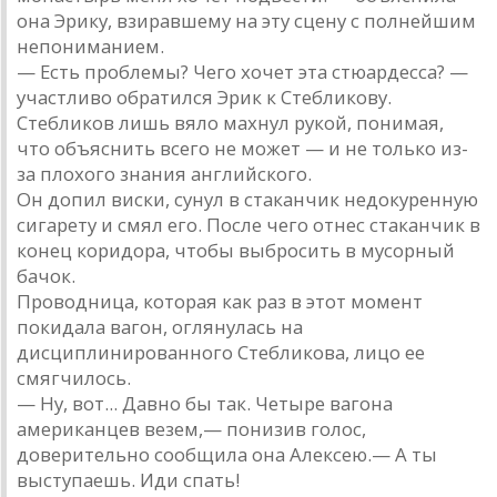
она Эрику, взиравшему на эту сцену с полнейшим
непониманием.
— Есть проблемы? Чего хочет эта стюардесса? —
участливо обратился Эрик к Стебликову.
Стебликов лишь вяло махнул рукой, понимая,
что объяснить всего не может — и не только из-
за плохого знания английского.
Он допил виски, сунул в стаканчик недокуренную
сигарету и смял его. После чего отнес стаканчик в
конец коридора, чтобы выбросить в мусорный
бачок.
Проводница, которая как раз в этот момент
покидала вагон, оглянулась на
дисциплинированного Стебликова, лицо ее
смягчилось.
— Ну, вот... Давно бы так. Четыре вагона
американцев везем,— понизив голос,
доверительно сообщила она Алексею.— А ты
выступаешь. Иди спать!