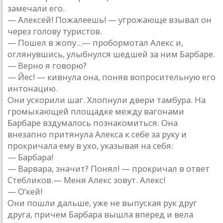
замечали его.
— Алексей! Пожалеешь! — угрожающе взывал он
через голову туристов.
— Пошел в жопу...— пробормотал Алекс и,
оглянувшись, улыбнулся шедшей за ним Барбаре.
— Верно я говорю?
— Йес! — кивнула она, поняв вопросительную его
интонацию.
Они ускорили шаг. Хлопнули двери тамбура. На
громыхающей площадке между вагонами
Барбаре вздумалось познакомиться. Она
внезапно притянула Алекса к себе за руку и
прокричала ему в ухо, указывая на себя:
— Барбара!
— Варвара, значит? Понял! — прокричал в ответ
Стебликов.— Меня Алекс зовут. Алекс!
— О’кей!
Они пошли дальше, уже не выпуская рук друг
друга, причем Барбара вышла вперед и вела