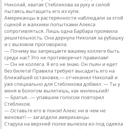
Николай, хватая Стебликова за руку и силой
пытаясь вытащить его из купе.
Американцы в растерянности наблюдали за этой
сценой и жалкими попытками Алекса
сопротивляться. Лишь одна Барбара проявила
решительность. Она дернула Николая за рубашку
и с вызовом проговорила:
— Почему вы запрещаете вашему коллеге быть
среди нас? Это не противоречит правилам!
— Он не коллега. Я его не знаю. Он пьян и едет
без билета! Правила требуют высадить его на
ближайшей остановке,— отчеканил Николай и
уже специально для Стебликова добвил: — Ты у
меня в Бологом вылетишь, как миленький!
— Братья...— упавшим голосом повторил
Стебликов.
— Оставьте его в покое! Алекс ни в чем не
виноват! — загалдели американцы.
Старуха на верхней полке вылезла из-под одеяла