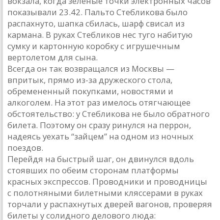
вокзала, когда зеленые точки электронных часов
показывали 23.42. Пальто Стебликова было
распахнуто, шапка сбилась, шарф свисал из
кармана. В руках Стебликов нес туго набитую
сумку и картонную коробку с игрушечным
вертолетом для сына.
Всегда он так возвращался из Москвы —
впритык, прямо из-за дружеского стола,
обремененный покупками, новостями и
алкоголем. На этот раз имелось отягчающее
обстоятельство: у Стебликова не было обратного
билета. Поэтому он сразу ринулся на перрон,
надеясь уехать “зайцем” на одном из ночных
поездов.
Перейдя на быстрый шаг, он двинулся вдоль
стоявших по обеим сторонам платформы
красных экспрессов. Проводники и проводницы
с полотняными билетными кляссерами в руках
торчали у распахнутых дверей вагонов, проверяя
билеты у солидного делового люда: