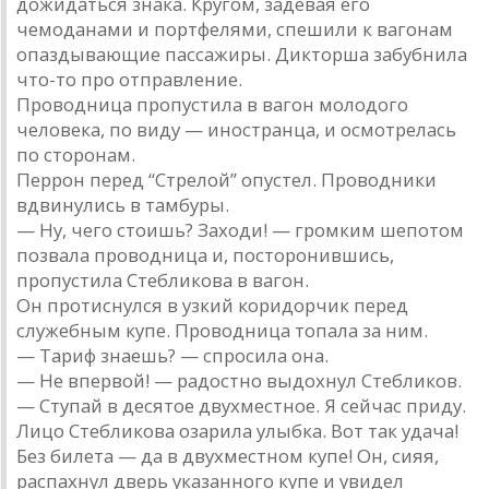
дожидаться знака. Кругом, задевая его
чемоданами и портфелями, спешили к вагонам
опаздывающие пассажиры. Дикторша забубнила
что-то про отправление.
Проводница пропустила в вагон молодого
человека, по виду — иностранца, и осмотрелась
по сторонам.
Перрон перед “Стрелой” опустел. Проводники
вдвинулись в тамбуры.
— Ну, чего стоишь? Заходи! — громким шепотом
позвала проводница и, посторонившись,
пропустила Стебликова в вагон.
Он протиснулся в узкий коридорчик перед
служебным купе. Проводница топала за ним.
— Тариф знаешь? — спросила она.
— Не впервой! — радостно выдохнул Стебликов.
— Ступай в десятое двухместное. Я сейчас приду.
Лицо Стебликова озарила улыбка. Вот так удача!
Без билета — да в двухместном купе! Он, сияя,
распахнул дверь указанного купе и увидел