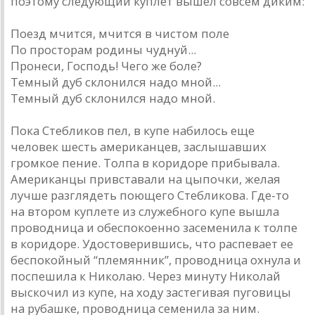
поэтому следующий куплет вышел совсем диким:
Поезд мчится, мчится в чистом поле
По просторам родины чуднуй...
Пронеси, Господь! Чего же боле?
Темный дуб склонился надо мной...
Темный дуб склонился надо мной.
Пока Стебликов пел, в купе набилось еще
человек шесть американцев, заслышавших
громкое пение. Толпа в коридоре прибывала.
Американцы привставали на цыпочки, желая
лучше разглядеть поющего Стебликова. Где-то
на втором куплете из служебного купе вышла
проводница и обеспокоенно засеменила к толпе
в коридоре. Удостоверившись, что распевает ее
беспокойный “племянник”, проводница охнула и
поспешила к Николаю. Через минуту Николай
выскочил из купе, на ходу застегивая пуговицы
на рубашке, проводница семенила за ним.