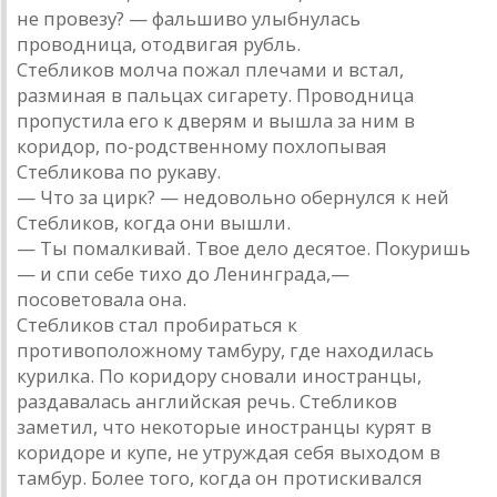
не провезу? — фальшиво улыбнулась
проводница, отодвигая рубль.
Стебликов молча пожал плечами и встал,
разминая в пальцах сигарету. Проводница
пропустила его к дверям и вышла за ним в
коридор, по-родственному похлопывая
Стебликова по рукаву.
— Что за цирк? — недовольно обернулся к ней
Стебликов, когда они вышли.
— Ты помалкивай. Твое дело десятое. Покуришь
— и спи себе тихо до Ленинграда,—
посоветовала она.
Стебликов стал пробираться к
противоположному тамбуру, где находилась
курилка. По коридору сновали иностранцы,
раздавалась английская речь. Стебликов
заметил, что некоторые иностранцы курят в
коридоре и купе, не утруждая себя выходом в
тамбур. Более того, когда он протискивался