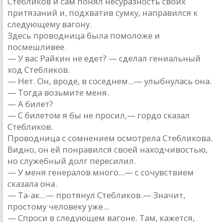
Стебликов и сам понял несуразность своих
притязаний и, подхватив сумку, направился к
следующему вагону.
Здесь проводница была помоложе и
посмешливее.
— У вас Райкин не едет? — сделал гениальный
ход Стебликов.
— Нет. Он, вроде, в соседнем...— улыбнулась она.
— Тогда возьмите меня.
— А билет?
— С билетом я бы не просил,— гордо сказал
Стебликов.
Проводница с сомнением осмотрела Стебликова.
Видно, он ей понравился своей находчивостью,
но служебный долг пересилил.
— У меня генералов много...— с сочувствием
сказала она.
— Та-ак...— протянул Стебликов.— Значит,
простому человеку уже...
— Спроси в следующем вагоне. Там, кажется,