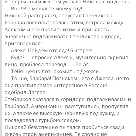
и энергичным жестом указала Николаю на дверь:
— Вон! Вы мешаете моему сну!
Николай растерялся, отпустил Стебликова.
Барбара воспользовалась этим, встряла между
Алексом и его противником и принялась
энергично подталкивать Стебликова к двери,
приговаривая:
— Алекс! Пойдем отсюда! Быстрее!
— Куда? — спросил Алекс и, мучительно скривив
лицо, проблеял перевод: — Ве-а?..
— Тебя нужно познакомить с Джесси.
— Точно, Барбара! Познакомь его с Джесси, не то
она проспит самое интересное в России! —
одобрил Даглас.
Стебликов оказался в коридоре, подталкиваемый
Барбарой. Американцы расступились, пропустив
их, а также ее высокую чернявую подружку, и
последовали гурьбою следом.
Николай безуспешно пытался пробиться сзади
сквозь строй американцев. Те словно не