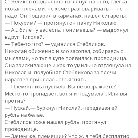
Стебликов озадаченно взглянул на него, слегка
пожал плечами: не хочет разговаривать — не
надо. Он пошарил в карманах, нашел сигареты.
— Покурим? — протянул он пачку Николаю.
— А... билет у вас есть, понимаешь? — выдохнул
вдруг Николай.
— Тебе-то что? — удивился Стебликов.
Николай обиженно и зло засопел, собираясь с
мыслями, но тут в купе появилась проводница.
Она заискивающе и как-то умильно взглянула на
Николая и, полуобняв Стебликова за плечи,
нараспев принялась объяснять:
— Племянника пустила. Вы не возражаете?
Место-то пропадает, вот я и подумала... Или вы
против?
— Пускай,— буркнул Николай, передавая ей
рубль на белье.
Стебликов тоже нашел рубль, протянул
проводнице.
— Зачем же, племяшик? Что ж, я тебя бесплатно