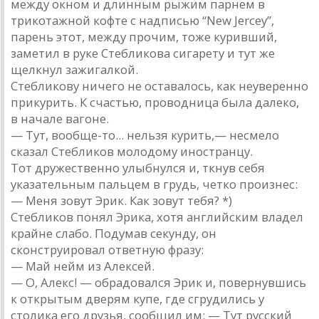
между окном и длинным рыжим парнем в
трикотажной кофте с надписью “New Jercey”,
парень этот, между прочим, тоже куривший,
заметил в руке Стебликова сигарету и тут же
щелкнул зажигалкой.
Стебликову ничего не оставалось, как неуверенно
прикурить. К счастью, проводница была далеко,
в начале вагоне.
— Тут, вообще-то... нельзя курить,— несмело
сказал Стебликов молодому иностранцу.
Тот дружественно улыбнулся и, ткнув себя
указательным пальцем в грудь, четко произнес:
— Меня зовут Эрик. Как зовут тебя? *)
Стебликов понял Эрика, хотя английским владел
крайне слабо. Подумав секунду, он
сконструировал ответную фразу:
— Май нейм из Алексей.
— О, Алекс! — обрадовался Эрик и, повернувшись
к открытым дверям купе, где сгрудились у
столика его друзья, сообщил им: — Тут русский