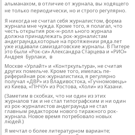
альманахом, в отличие от журнала, вы­
ходящего
не только периоди­чески, но и строго регулярно.
Я никогда не считал себя журналистом, форма
журнала мне чужда. Кроме того, я пола­гал, что
честь открытия рок-н-ролл ьного журнала
должна принадлежать рок-журналис­там
андеграунда,которые на протяжении ряда лет
уже из­давали самиздатовские жур­налы. В Питере
это были «Рок-си» Александра Старцева и «РИО»
Андрея Бурлаки, в
Москве «Урлайт» и «Контр­культура», не считая
других помельче. Кроме того, имелась пе­
риферийная рок-журналистика, я регулярно
получал «ДВР» из Владивостока, «Гучномовець»
из Киева, «ПНЧУ» из Ростова, «Хо­ли» из Казани.
(Заметим в скобках, что ни один из этих
журналов так и не стал типографским и ни один
из рок-журналистов андеграун­да не стал
главным редактором нового тиражного рок-
журна­ла. Новое время потребовало новых
людей.)
Я мечтал о более литературном варианте;