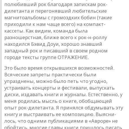
полюбивший рок благодаря запискам рок-
дилетанта и перегонявший люби­тельские
магнитоальбомы с громоздких бобин (такие
приходи­ли к нам чаще всего) на компакт-
кассеты. Как видим, коман­да была
разношерстная, ближе всего к рок-н-роллу
находился Бэвид Доуи, хорошо знавший
западный рок и писавший в сво­ем родном
городе тексты группе ОТРАЖЕНИЕ.
Это было время открывшихся возможностей.
Всяческие запреты практически были
упразднены, можно было петь что угодно,
устраивать концерты и фестивали, выпускать
диски, издавать книги и журналы. Естественно, у
меня родилась мысль о книге, обобщающей
опыт рок-дилетанта. Я принялся обдумывать эту
книгу и выстраивать ее композицию. Выясни­
лось, что одними публикациями в «Авроре» не
обойтись, мно­гие главы книги пришлось писать