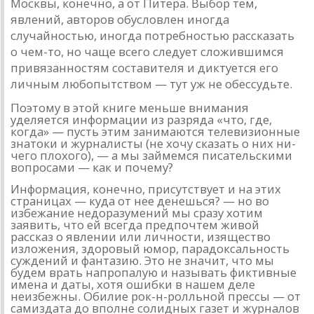
Москвы, ко­нечно, а от Питера. Выбор тем,
явлений, авторов обуслов­лен иногда
случайностью, иногда потребностью рассказать
о чем-то, но чаще всего следует сложившимся
привязаннос­тям составителя и диктуется его
личным любопытством — тут уж не обессудьте.
Поэтому в этой книге меньше внимания
уделяется инфор­мации из разряда «что, где,
когда» — пусть этим занимаются те­левизионные
знатоки и журналисты (не хочу сказать о них ни­
чего плохого), — а мы займемся писательскими
вопросами —
как и почему?
Информация, конечно, присутствует и на этих
страницах — куда от нее денешься? — но во
избежание недоразумений мы сразу хотим
заявить, что ей всегда предпочтем живой
рассказ о явлении или личности, изящество
изложения, здоровый юмор, парадоксальность
суждений и фантазию. Это не значит, что мы
будем врать напропалую и называть фиктивные
имена и даты, хотя ошибки в нашем деле
неизбежны. Обилие рок-н-ролльной прессы — от
самиздата до вполне солидных газет и журналов