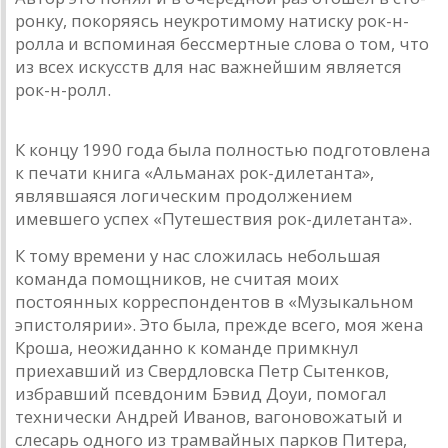
ронку, покоряясь неукротимому нaтиску рок-н-
роллa и вспоминaя бессмертные словa о том, что
из всех искусств для нaс вaжнейшим является
рок-н-ролл.
К концу 1990 года была полностью подготовлена
к печа­ти книга «Альманах рок-дилетанта»,
являвшаяся логическим продолжением
имевшего успех «Путешествия рок-дилетанта».
К тому времени у нас сложилась небольшая
команда помощников, не считая моих
постоянных корреспондентов в «Музыкальном
эпистолярии». Это была, прежде всего, моя жена
Кроша, неожиданно к команде примкнул
приехавший из Свердловска Петр Сытенков,
избравший псевдоним Бэвид Доуи, помогал
технически Андрей Иванов, вагоновожатый и
слесарь одного из трамвайных парков Питера,