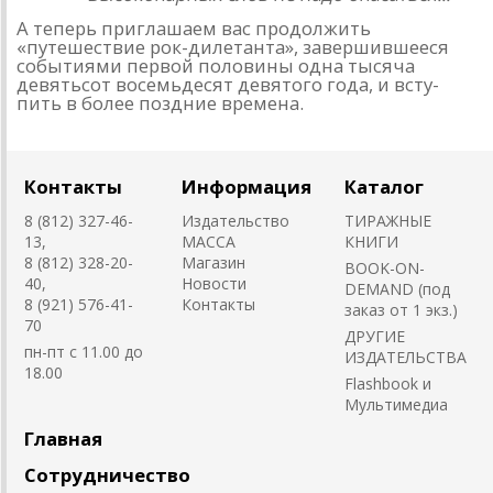
А теперь приглашаем вас продолжить
«путешествие рок-дилетанта», завершившееся
событиями первой половины одна тысяча
девятьсот восемьдесят девятого года, и всту­
пить в более поздние времена.
Контакты
Информация
Каталог
8 (812) 327-46-
Издательство
ТИРАЖНЫЕ
13,
MACCA
КНИГИ
8 (812) 328-20-
Магазин
BOOK-ON-
40,
Новости
DEMAND (под
8 (921) 576-41-
Контакты
заказ от 1 экз.)
70
ДРУГИЕ
пн-пт с 11.00 до
ИЗДАТЕЛЬСТВА
18.00
Flashbook и
Мультимедиа
Главная
Сотрудничество