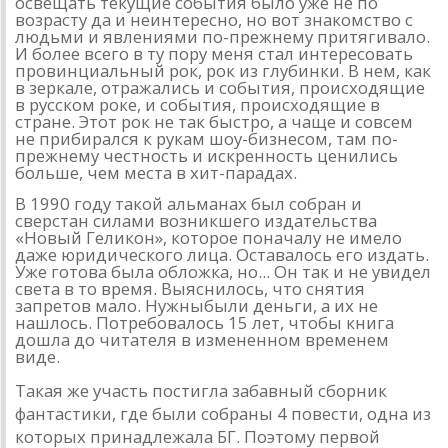
освещать теку­щие события было уже не по
возрасту да и неинтересно, но вот знакомство с
людьми и явлениями по-прежнему притягивало.
И более всего в ту пору меня стал интересовать
провинциаль­ный рок, рок из глубинки. В нем, как
в зеркале, отражались и события, происходящие
в русском роке, и события, происхо­дящие в
стране. Этот рок не так быстро, а чаще и совсем
не прибирался к рукам шоу-бизнесом, там по-
прежнему честность и искренность ценились
больше, чем места в хит-парадах.
В 1990 году такой альманах был собран и
сверстан си­лами возникшего издательства
«Новый Геликон», которое поначалу не имело
даже юридического лица. Оставалось его издать.
Уже готова была обложка, но... Он так и не увидел
све­та в то время. Выяснилось, что снятия
запретов мало. Нужны
были деньги, а их не
нашлось. Потребовалось 15 лет, чтобы книга
дошла до читателя в измененном временем
виде.
Такая же участь постигла забавный сборник
фантастики, где были собраны 4 повести, одна из
которых принадлежала БГ. Поэтому первой