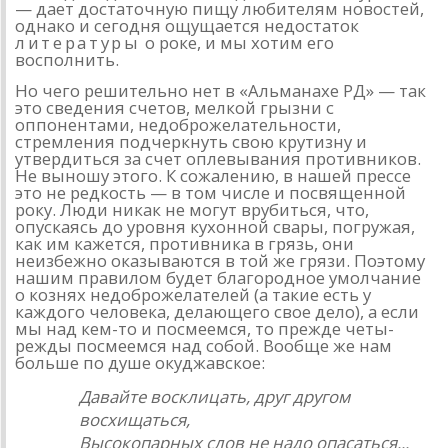
— дает достаточную пищу любителям новостей,
однако и сегодня ощущается недостаток
литературы
о ро­ке, и мы хотим его
восполнить.
Но чего решительно нет в «Альманахе РД» — так
это сведе­ния счетов, мелкой грызни с
оппонентами, недоброжелатель­ности,
стремления подчеркнуть свою крутизну и
утвердиться за счет оплевывания противников.
Не выношу этого. К сожале­нию, в нашей прессе
это не редкость — в том числе и посвя­щенной
року. Люди никак не могут врубиться, что,
опускаясь до уровня кухонной свары, погружая,
как им кажется, противника в грязь, они
неизбежно оказываются в той же грязи. Поэтому
нашим правилом будет благородное умолчание
о кознях недо­брожелателей (а такие есть у
каждого человека, делающего свое дело), а если
мы над кем-то и посмеемся, то прежде четы­
режды посмеемся над собой. Вообще же нам
больше по душе окуджавское:
Давайте восклицать, друг другом
восхищаться,
Высокопарных слов не надо опасаться...