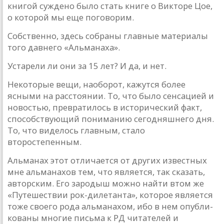
книгой суждено было стать книге о Викто­ре Цое,
о которой мы еще поговорим.
Собственно, здесь собраны главные материалы
того давнего «Альманаха».
Устарели ли они за 15 лет? И да, и нет.
Некоторые вещи, наоборот, кажутся более
ясными на рас­стоянии. То, что было сенсацией и
новостью, превратилось в исторический факт,
способствующий пониманию сегодняш­него дня.
То, что виделось главным, стало
второстепенным.
Альманах этот отличается от других известных
мне аль­манахов тем, что является, так сказать,
авторским. Его заро­дыш можно найти втом же
«Путешествии рок-дилетанта», кото­рое является
тоже своего рода альманахом, ибо в нем опубли­
кованы многие письма к РД читателей и