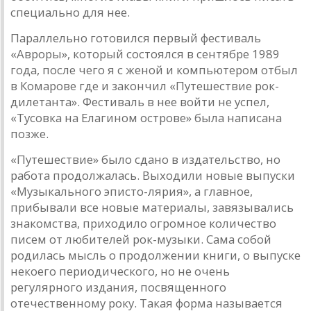
специально для нее.
Параллельно готовился первый фестиваль
«Авроры», ко­торый состоялся в сентябре 1989
года, после чего я с женой и компьютером отбыл
в Комарове где и закончил «Путешест­вие рок-
дилетанта». Фестиваль в нее войти не успел,
«Тусовка на Елагином острове» была написана
позже.
«Путешествие» было сдано в издательство, но
работа про­должалась. Выходили новые выпуски
«Музыкального эписто-лярия», а главное,
прибывали все новые материалы, завязы­вались
знакомства, приходило огромное количество
писем от любителей рок-музыки. Сама собой
родилась мысль о продол­жении книги, о выпуске
некоего периодического, но не очень
регулярного издания, посвященного
отечественному року. Та­кая форма называется