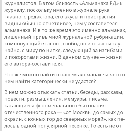
журналистов. В этом близость «Альманаха РД» к
журналу, поскольку именно в журнале рука
главного редактора, его вкусы и пристрастия
вид­ны обычно отчетливее, чем у составителя
альманаха. И в то же время это именно альманах,
лишенный привычной журнальной рубрикации,
компонующийся легко, свободно и отчасти слу­
чайно, с миру по нитке, следующий за изгибами
и поворотами жизни. В данном случае — жизни
его автора-составителя.
Что же можно найти в нашем альманахе и чего в
нем найти категорически не удастся?
В нем можно отыскать статьи, беседы, рассказы,
повес­ти, размышления, мемуары, письма,
касающиеся феноме­нального бытования
отечественного рока — «от Москвы до самых до
окраин, с южных гор до северных морей», как пе­
лось в одной популярной песенке. То есть не от