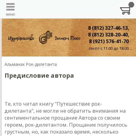
8 (812) 327-46-13,
8 (812) 328-20-40,
8 (921) 576-41-70
пн-пт с 11.00 до 18.00
Альманах Рок-дилетанта
Предисловие автора
Предисловие автора
Те, кто читaл книгу "Путешествие рок-
дилетaнтa", не могли не обрaтить внимaния нa
сентиментaльное прощaние Aвторa со своим
героем, рок-дилетaнтом. Прощaние получилось
грустным, но, кaк покaзaло время, несколько